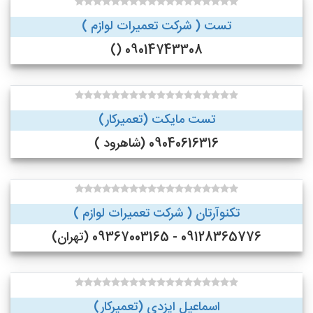
تست ( شرکت تعمیرات لوازم )
09014743308 ()
تست مایکت (تعمیرکار)
09040616316 (شاهرود )
تکنوآرتان ( شرکت تعمیرات لوازم )
09128365776 - 09367003165 (تهران)
اسماعیل ایزدی (تعمیرکار)