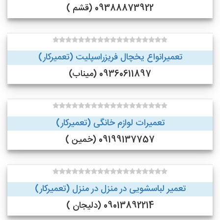
09388873922 (قشم )
تعمیرانواع یخچال فریزراسپلیت (تعمیرکار)
09360611897 (میناب)
تعمیرات لوازم خانگی (تعمیرکار)
09199137757 (خمین )
تعمیر لباسشویی در منزل در منزل (تعمیرکار)
09013892214 (دلیجان )