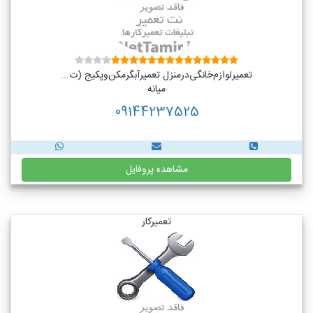
تعمیر‌لوازم‌‌خانگی‌در‌منزل‌ تعمیر‌آبگرمکن‌وپکیج (ت...
میانه
09144237525
مشاهده پروفایل
تعمیرکار