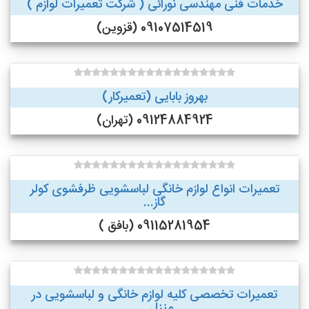
خدمات فنی مهندسی نورائی ( شرکت تعمیرات لوازم )
09107514519 (قزوین)
بهروز بابایی (تعمیرکار)
09124884924 (تهران)
تعمیرات انواع لوازم خانگی لباسشویی ظرفشوی کولر
گاز...
09115281954 (بافق )
تعمیرات تخصصی کلیه لوازم خانگی و لباسشویی در
منزل ...