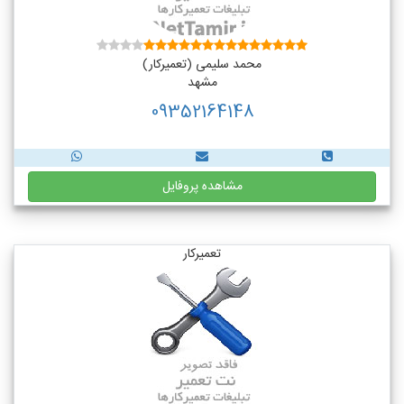
محمد سلیمی (تعمیرکار)
مشهد
09352164148
مشاهده پروفایل
تعمیرکار