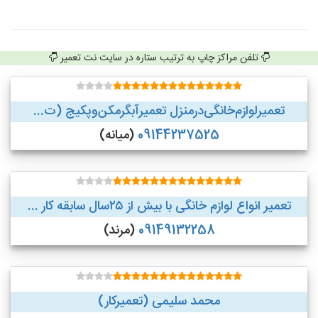
تلفن مراکز چاپ به ترتیب ستاره در سایت نت تعمیر
تعمیر‌لوازم‌‌خانگی‌در‌منزل‌ تعمیر‌آبگرمکن‌وپکیج (ت...
09144237525
(میانه)
تعمیر انواع لوازم خانگی با بیش از ۲۵سال سابقه کار ...
09149132258
(مرند)
محمد سلیمی (تعمیرکار)