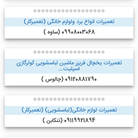
تعمیرات انواع برد ولوازم خانگی (تعمیرکار)
09908003068 (ساوه )
تعمیرات یخچال فریزر ماشین لباسشویی کولرگازی
اسپلیت...
09120881790 (چالوس )
تعمیرات لوازم خانگی(لباسشویی) (تعمیرکار)
09119921894 (تنکابن )