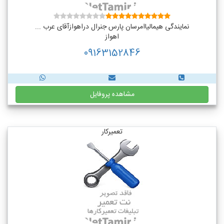
نمایندگی هیمالیاامرسان پارس جنرال دراهوازآقای عرب ...
اهواز
09163152846
مشاهده پروفایل
تعمیرکار