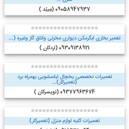
09058947937 (مِیبُد )
تعمیر بخاری ابگرمکن دیواری مخزنی واتاق گاز وغیره (...
09309138921 (اردکان )
تعمیرات تخصصی یخچال لباسشویی بهمراه برد
(تعمیرکار)...
09377963674 (تویسرکان )
تعمیرات کلیه لوازم منزل (تعمیرکار)