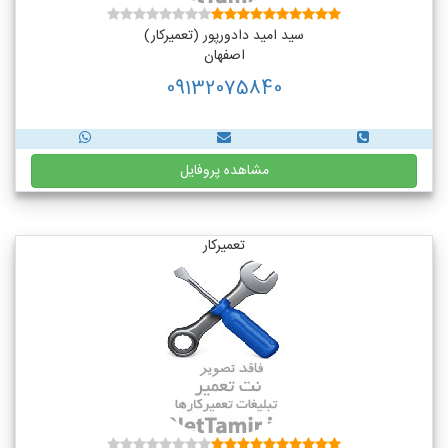
سید امید دادورپور (تعمیرکار)
اصفهان
09132075840
مشاهده پروفایل
تعمیرکار