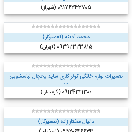
09176343705 (شیراز)
محمد آدینه (تعمیرکار)
09393333815 (تهران)
تعمیرات لوازم خانگی کولر گازی ساید یخچال لباسشویی
...
09124321300 (گرمسار )
دانیال مختار زاده (تعمیرکار)
09920646634 (اصفهان)