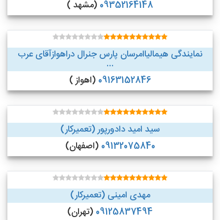
09352164148
(مشهد )
نمایندگی هیمالیاامرسان پارس جنرال دراهوازآقای عرب
...
09163152846
(اهواز )
سید امید دادورپور (تعمیرکار)
09132075840
(اصفهان)
مهدی امینی (تعمیرکار)
09125837494
(تهران)