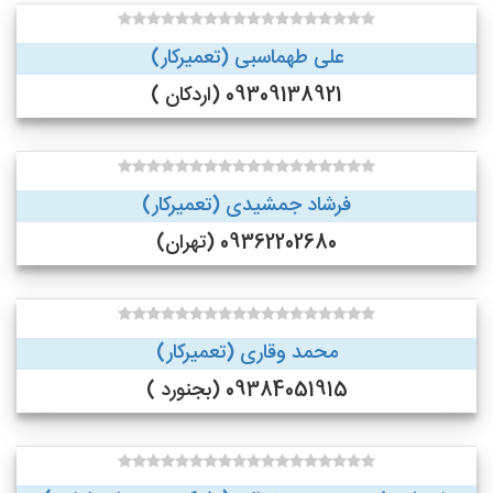
علی طهماسبی (تعمیرکار)
09309138921 (اردکان )
فرشاد جمشیدی (تعمیرکار)
09362202680 (تهران)
محمد وقاری (تعمیرکار)
09384051915 (بجنورد )