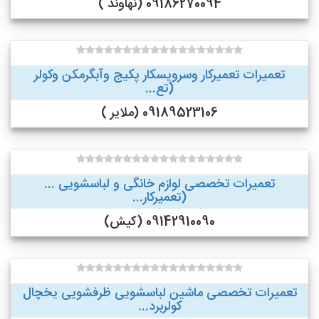
09186270094 (نهاوند )
تعمیرات تعمیرکار وسرویسکار پکیج وآبگرمکن وکولر
(تع...
09189523106 (ملایر )
تعمیرات تخصصی لوازم خانگی و لباسشویی ...
(تعمیرکار...
09142910090 (کیش)
تعمیرات تخصصی ماشین لباسشویی ظرفشویی یخچال
کولربرد...