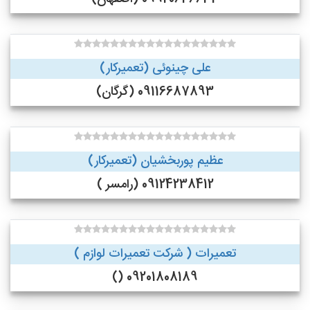
علی چینوئی (تعمیرکار)
09116687893 (گرگان)
عظیم پوربخشیان (تعمیرکار)
09124238412 (رامسر )
تعمیرات ( شرکت تعمیرات لوازم )
09201808189 ()