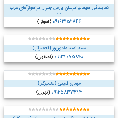
نمایندگی هیمالیاامرسان پارس جنرال دراهوازآقای عرب
...
09163152846
(اهواز )
سید امید دادورپور (تعمیرکار)
09132075840
(اصفهان)
مهدی امینی (تعمیرکار)
09125837494
(تهران)