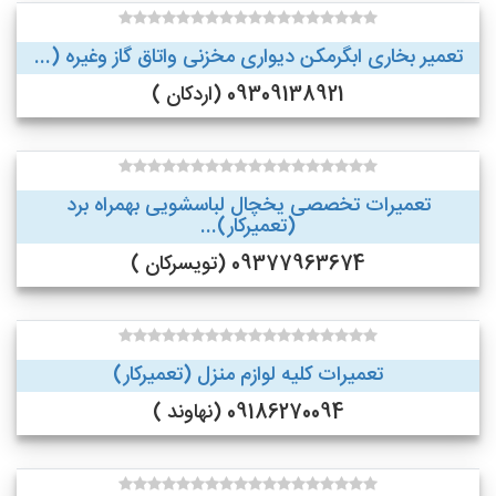
تعمیر بخاری ابگرمکن دیواری مخزنی واتاق گاز وغیره (...
09309138921 (اردکان )
تعمیرات تخصصی یخچال لباسشویی بهمراه برد
(تعمیرکار)...
09377963674 (تویسرکان )
تعمیرات کلیه لوازم منزل (تعمیرکار)
09186270094 (نهاوند )