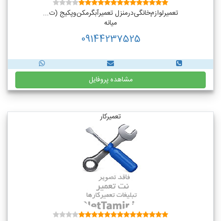
تعمیر‌لوازم‌‌خانگی‌در‌منزل‌ تعمیر‌آبگرمکن‌وپکیج (ت...
میانه
09144237525
مشاهده پروفایل
تعمیرکار