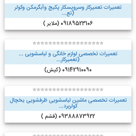
تعمیرات تعمیرکار وسرویسکار پکیج وآبگرمکن وکولر
(تع...
09189523106 (ملایر )
تعمیرات تخصصی لوازم خانگی و لباسشویی ...
(تعمیرکار...
09142910090 (کیش)
تعمیرات تخصصی ماشین لباسشویی ظرفشویی یخچال
کولربرد...
09388873922 (قشم )