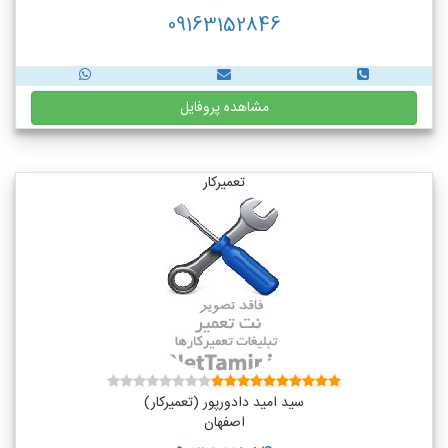
09163152846
مشاهده پروفایل
تعمیرکار
سید امید دادورپور (تعمیرکار)
اصفهان