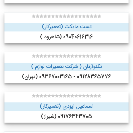
تست مایکت (تعمیرکار)
09040616316 (شاهرود )
تکنوآرتان ( شرکت تعمیرات لوازم )
09128365776 - 09367003165 (تهران)
اسماعیل ایزدی (تعمیرکار)
09176343705 (شیراز)