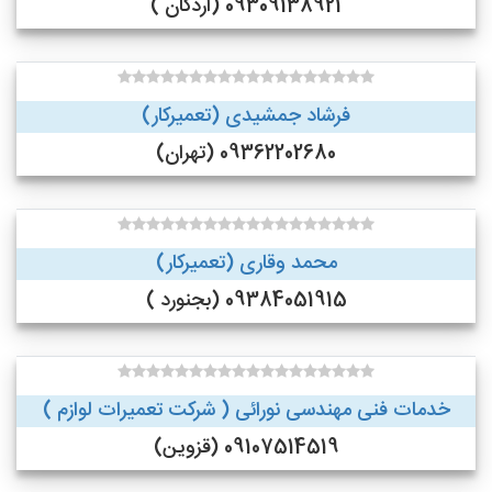
09309138921 (اردکان )
فرشاد جمشیدی (تعمیرکار)
09362202680 (تهران)
محمد وقاری (تعمیرکار)
09384051915 (بجنورد )
خدمات فنی مهندسی نورائی ( شرکت تعمیرات لوازم )
09107514519 (قزوین)