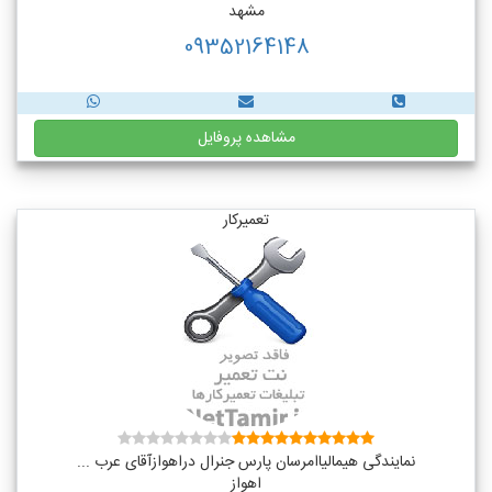
مشهد
09352164148
مشاهده پروفایل
تعمیرکار
نمایندگی هیمالیاامرسان پارس جنرال دراهوازآقای عرب ...
اهواز