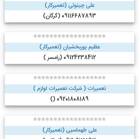
علی چینوئی (تعمیرکار)
09116687893 (گرگان)
عظیم پوربخشیان (تعمیرکار)
09124238412 (رامسر )
تعمیرات ( شرکت تعمیرات لوازم )
09201808189 ()
علی طهماسبی (تعمیرکار)