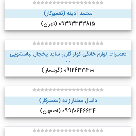
محمد آدینه (تعمیرکار)
09393333815 (تهران)
تعمیرات لوازم خانگی کولر گازی ساید یخچال لباسشویی
...
09124321300 (گرمسار )
دانیال مختار زاده (تعمیرکار)
09920646634 (اصفهان)