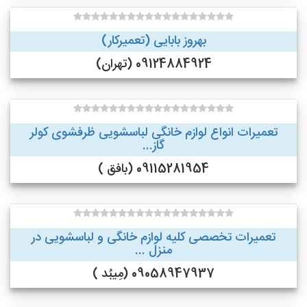
بهروز بابایی (تعمیرکار)
09124884924 (تهران)
تعمیرات انواع لوازم خانگی لباسشویی ظرفشوی کولر
گاز...
09115281954 (بافق )
تعمیرات تخصصی کلیه لوازم خانگی و لباسشویی در
منزل ...
09058947937 (مِیبُد )