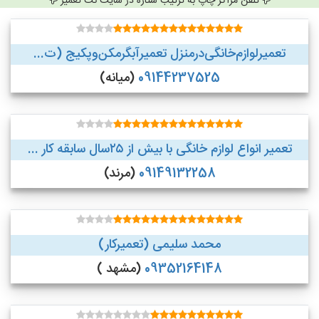
تلفن مراکز چاپ به ترتیب ستاره در سایت نت تعمیر
تعمیر‌لوازم‌‌خانگی‌در‌منزل‌ تعمیر‌آبگرمکن‌وپکیج (ت...
09144237525
(میانه)
تعمیر انواع لوازم خانگی با بیش از ۲۵سال سابقه کار ...
09149132258
(مرند)
محمد سلیمی (تعمیرکار)
09352164148
(مشهد )