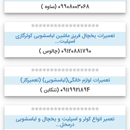
09908003068 (ساوه )
تعمیرات یخچال فریزر ماشین لباسشویی کولرگازی
اسپلیت...
09120881790 (چالوس )
تعمیرات لوازم خانگی(لباسشویی) (تعمیرکار)
09119921894 (تنکابن )
تعمیر انواع کولر و اسپلیت و یخچال و لباسشویی
درمحل...