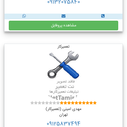
09132075840
مشاهده پروفایل
تعمیرکار
مهدی امینی (تعمیرکار)
تهران
09125837494