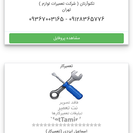
تکنوآرتان ( شرکت تعمیرات لوازم )
تهران
09128365776 - 09367003165
مشاهده پروفایل
تعمیرکار
اسماعیل ایزدی (تعمیرکار)