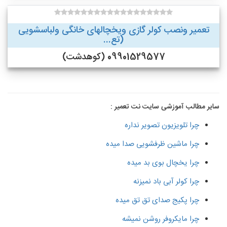
تعمیر ونصب کولر گازی ویخچالهای خانگی ولباسشویی
(تع...
09901529577 (کوهدشت)
سایر مطالب آموزشی سایت نت تعمیر :
چرا تلویزیون تصویر نداره
چرا ماشین ظرفشویی صدا میده
چرا یخچال بوی بد میده
چرا کولر آبی باد نمیزنه
چرا پکیج صدای تق تق میده
چرا مایکروفر روشن نمیشه