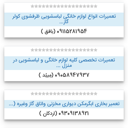
تعمیرات انواع لوازم خانگی لباسشویی ظرفشوی کولر
گاز...
09115281954 (بافق )
تعمیرات تخصصی کلیه لوازم خانگی و لباسشویی در
منزل ...
09058947937 (مِیبُد )
تعمیر بخاری ابگرمکن دیواری مخزنی واتاق گاز وغیره (...
09309138921 (اردکان )