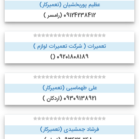
عظیم پوربخشیان (تعمیرکار)
09124238412 (رامسر )
تعمیرات ( شرکت تعمیرات لوازم )
09201808189 ()
علی طهماسبی (تعمیرکار)
09309138921 (اردکان )
فرشاد جمشیدی (تعمیرکار)