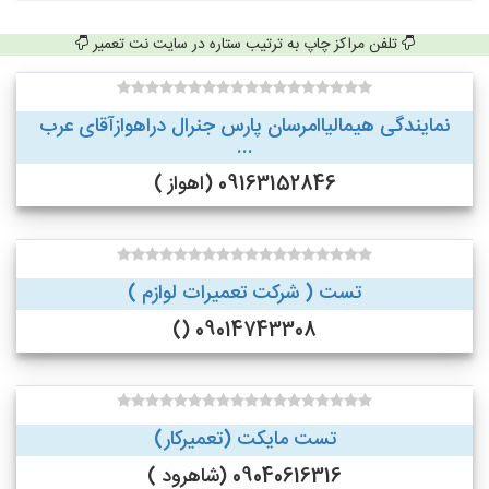
تلفن مراکز چاپ به ترتیب ستاره در سایت نت تعمیر
نمایندگی هیمالیاامرسان پارس جنرال دراهوازآقای عرب
...
09163152846 (اهواز )
تست ( شرکت تعمیرات لوازم )
09014743308 ()
تست مایکت (تعمیرکار)
09040616316 (شاهرود )