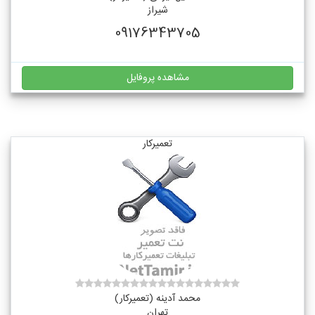
شیراز
09176343705
مشاهده پروفایل
تعمیرکار
محمد آدینه (تعمیرکار)
تهران