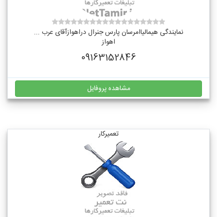
نمایندگی هیمالیاامرسان پارس جنرال دراهوازآقای عرب ...
اهواز
09163152846
مشاهده پروفایل
تعمیرکار