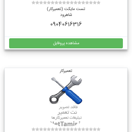
تست مایکت (تعمیرکار)
شاهرود
09040616316
مشاهده پروفایل
تعمیرکار