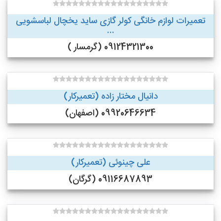
تعمیرات لوازم خانگی کولر گازی ساید یخچال لباسشویی
...
09124321300 (گرمسار )
دانیال مختار زاده (تعمیرکار)
09920646634 (اصفهان)
علی چینوئی (تعمیرکار)
09116687893 (گرگان)