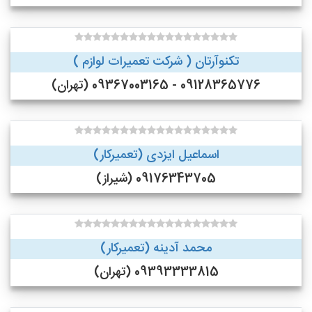
تکنوآرتان ( شرکت تعمیرات لوازم )
09128365776 - 09367003165 (تهران)
اسماعیل ایزدی (تعمیرکار)
09176343705 (شیراز)
محمد آدینه (تعمیرکار)
09393333815 (تهران)