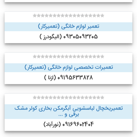
تعمیر لوازم خانگی (تعمیرکار)
09305093205 (الیگودرز )
تعمیرات تخصصی لوازم خانگی (تعمیرکار)
09195633828 (ازنا )
تعمیریخچال لباسشویی آبگرمکن بخاری کولر مشک
برقی و ...
09169602404 (نورآباد)