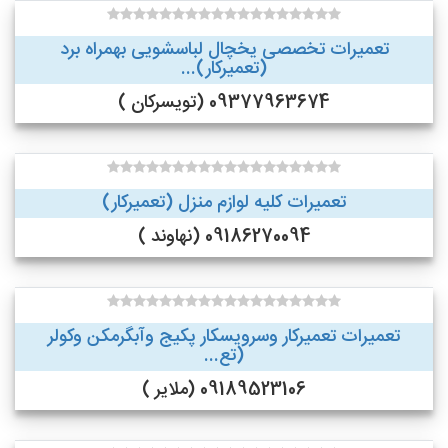
تعمیرات تخصصی یخچال لباسشویی بهمراه برد
(تعمیرکار)...
09377963674 (تویسرکان )
تعمیرات کلیه لوازم منزل (تعمیرکار)
09186270094 (نهاوند )
تعمیرات تعمیرکار وسرویسکار پکیج وآبگرمکن وکولر
(تع...
09189523106 (ملایر )