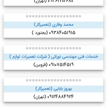
09362202680 (تهران)
محمد وقاری (تعمیرکار)
09384051915 (بجنورد )
خدمات فنی مهندسی نورائی ( شرکت تعمیرات لوازم )
09107514519 (قزوین)
بهروز بابایی (تعمیرکار)
09124884924 (تهران)