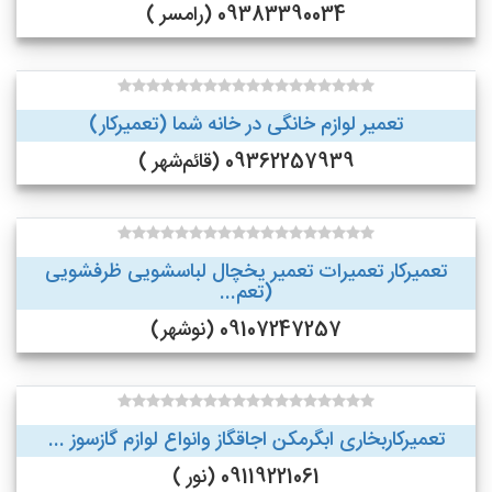
09383390034 (رامسر )
تعمیر لوازم خانگی در خانه شما (تعمیرکار)
09362257939 (قائم‌شهر )
تعمیرکار تعمیرات تعمیر یخچال لباسشویی ظرفشویی
(تعم...
09107247257 (نوشهر)
تعمیرکاربخاری ابگرمکن اجاقگاز وانواع لوازم گازسوز ...
09119221061 (نور )