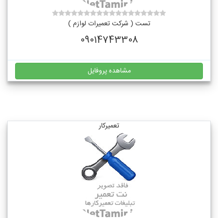
تست ( شرکت تعمیرات لوازم )
09014743308
مشاهده پروفایل
تعمیرکار