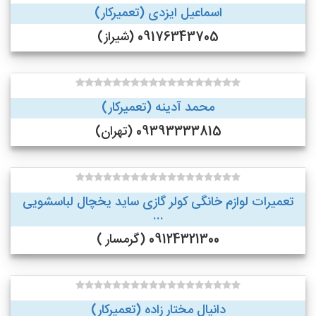
اسماعیل ایزدی (تعمیرکار)
09176343705 (شیراز)
محمد آدینه (تعمیرکار)
09393333815 (تهران)
تعمیرات لوازم خانگی کولر گازی ساید یخچال لباسشویی
...
09124321300 (گرمسار )
دانیال مختار زاده (تعمیرکار)