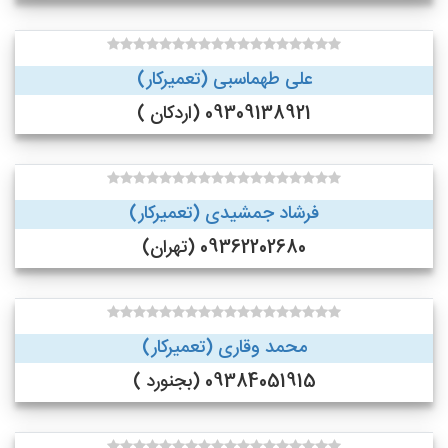
علی طهماسبی (تعمیرکار)
09309138921 (اردکان )
فرشاد جمشیدی (تعمیرکار)
09362202680 (تهران)
محمد وقاری (تعمیرکار)
09384051915 (بجنورد )