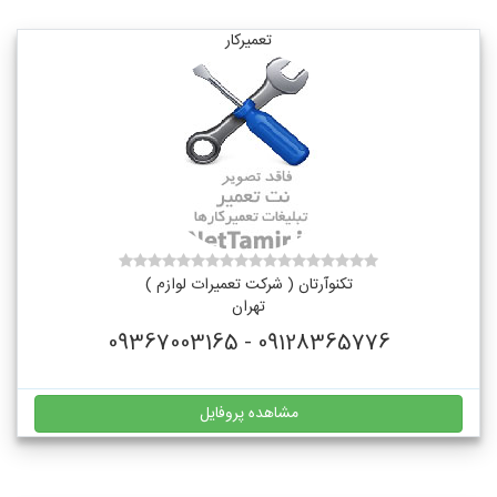
تعمیرکار
تکنوآرتان ( شرکت تعمیرات لوازم )
تهران
09128365776 - 09367003165
مشاهده پروفایل