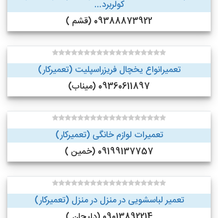
کولربرد...
09388873922 (قشم )
تعمیرانواع یخچال فریزراسپلیت (تعمیرکار)
09360611897 (میناب)
تعمیرات لوازم خانگی (تعمیرکار)
09199137757 (خمین )
تعمیر لباسشویی در منزل در منزل (تعمیرکار)
09013892214 (دلیجان )