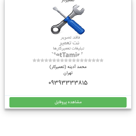
تعمیرکار
محمد آدینه (تعمیرکار)
تهران
09393333815
مشاهده پروفایل