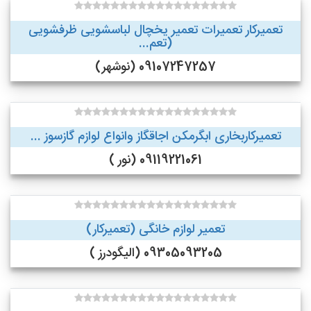
تعمیرکار تعمیرات تعمیر یخچال لباسشویی ظرفشویی
(تعم...
09107247257 (نوشهر)
تعمیرکاربخاری ابگرمکن اجاقگاز وانواع لوازم گازسوز ...
09119221061 (نور )
تعمیر لوازم خانگی (تعمیرکار)
09305093205 (الیگودرز )