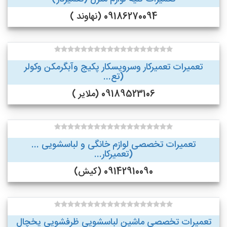
09186270094 (نهاوند )
تعمیرات تعمیرکار وسرویسکار پکیج وآبگرمکن وکولر
(تع...
09189523106 (ملایر )
تعمیرات تخصصی لوازم خانگی و لباسشویی ...
(تعمیرکار...
09142910090 (کیش)
تعمیرات تخصصی ماشین لباسشویی ظرفشویی یخچال