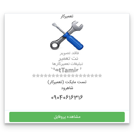
تعمیرکار
تست مایکت (تعمیرکار)
شاهرود
09040616316
مشاهده پروفایل