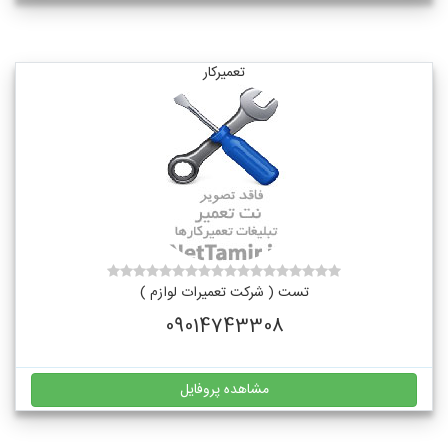
تعمیرکار
تست ( شرکت تعمیرات لوازم )
09014743308
مشاهده پروفایل