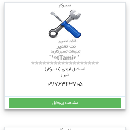
تعمیرکار
اسماعیل ایزدی (تعمیرکار)
شیراز
09176343705
مشاهده پروفایل