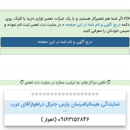
اگر شما هم تعمیرکار هستید و یا یک شرکت تعمیر لوازم دارید با کلیک روی
مه
درج آگهی و نام شما در این صفحه
» در سایت نت تعمیر ثبت نام نموده و
س خودتان را معرفی کنید.
درج آگهی و نام شما در این صفحه
تلفن مراکز چاپ به ترتیب ستاره در سایت نت تعمیر
نمایندگی هیمالیاامرسان پارس جنرال دراهوازآقای عرب
...
09163152846 (اهواز )