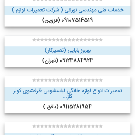
خدمات فنی مهندسی نورائی ( شرکت تعمیرات لوازم )
09107514519 (قزوین)
بهروز بابایی (تعمیرکار)
09124884924 (تهران)
تعمیرات انواع لوازم خانگی لباسشویی ظرفشوی کولر
گاز...
09115281954 (بافق )