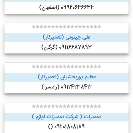
09920646634 (اصفهان)
علی چینوئی (تعمیرکار)
09116687893 (گرگان)
عظیم پوربخشیان (تعمیرکار)
09124238412 (رامسر )
تعمیرات ( شرکت تعمیرات لوازم )
09201808189 ()