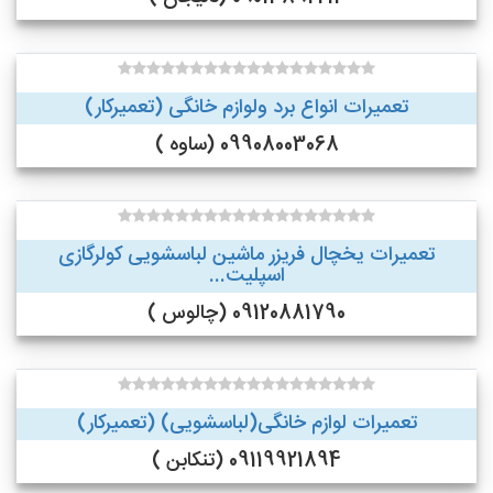
تعمیرات انواع برد ولوازم خانگی (تعمیرکار)
09908003068 (ساوه )
تعمیرات یخچال فریزر ماشین لباسشویی کولرگازی
اسپلیت...
09120881790 (چالوس )
تعمیرات لوازم خانگی(لباسشویی) (تعمیرکار)
09119921894 (تنکابن )