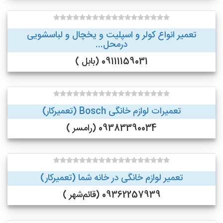
تعمیر انواع کولر و اسپلیت و یخچال و لباسشویی
درمحل...
09111159031 (بابل )
تعمیرات لوازم خانگی Bosch (تعمیرکار)
09383390034 (رامسر )
تعمیر لوازم خانگی در خانه شما (تعمیرکار)
09362257939 (قائم‌شهر )