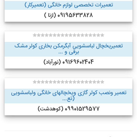
تعمیرات تخصصی لوازم خانگی (تعمیرکار)
09195633828 (ازنا )
تعمیریخچال لباسشویی آبگرمکن بخاری کولر مشک
برقی و ...
09169602404 (نورآباد)
تعمیر ونصب کولر گازی ویخچالهای خانگی ولباسشویی
(تع...
09901529577 (کوهدشت)