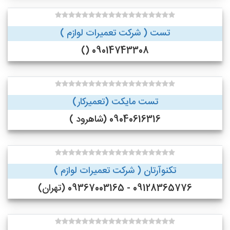
تست ( شرکت تعمیرات لوازم )
09014743308 ()
تست مایکت (تعمیرکار)
09040616316 (شاهرود )
تکنوآرتان ( شرکت تعمیرات لوازم )
09128365776 - 09367003165 (تهران)