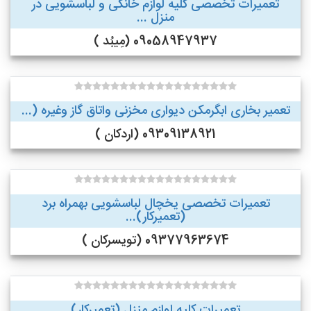
تعمیرات تخصصی کلیه لوازم خانگی و لباسشویی در
منزل ...
09058947937 (مِیبُد )
تعمیر بخاری ابگرمکن دیواری مخزنی واتاق گاز وغیره (...
09309138921 (اردکان )
تعمیرات تخصصی یخچال لباسشویی بهمراه برد
(تعمیرکار)...
09377963674 (تویسرکان )
تعمیرات کلیه لوازم منزل (تعمیرکار)