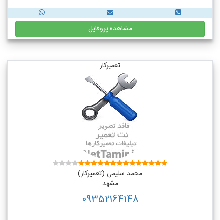
مشاهده پروفایل
تعمیرکار
محمد سلیمی (تعمیرکار)
مشهد
09352164148