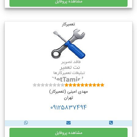
مشاهده پروفایل
تعمیرکار
مهدی امینی (تعمیرکار)
تهران
09125837494
مشاهده پروفایل