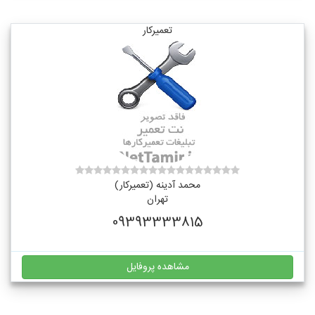
تعمیرکار
محمد آدینه (تعمیرکار)
تهران
09393333815
مشاهده پروفایل