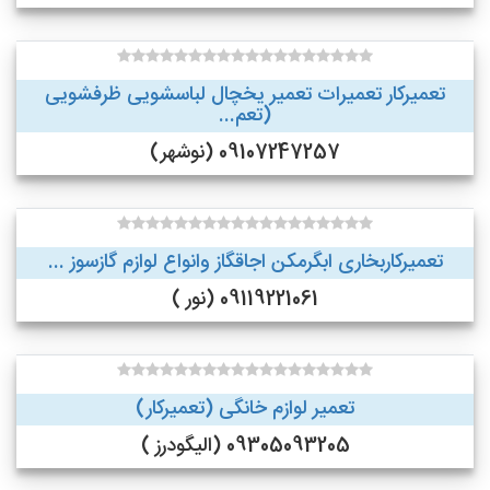
تعمیرکار تعمیرات تعمیر یخچال لباسشویی ظرفشویی
(تعم...
09107247257 (نوشهر)
تعمیرکاربخاری ابگرمکن اجاقگاز وانواع لوازم گازسوز ...
09119221061 (نور )
تعمیر لوازم خانگی (تعمیرکار)
09305093205 (الیگودرز )