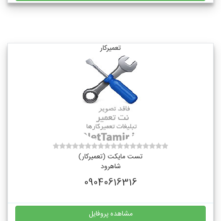
تعمیرکار
تست مایکت (تعمیرکار)
شاهرود
09040616316
مشاهده پروفایل