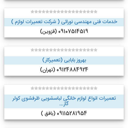
خدمات فنی مهندسی نورائی ( شرکت تعمیرات لوازم )
09107514519 (قزوین)
بهروز بابایی (تعمیرکار)
09124884924 (تهران)
تعمیرات انواع لوازم خانگی لباسشویی ظرفشوی کولر
گاز...
09115281954 (بافق )