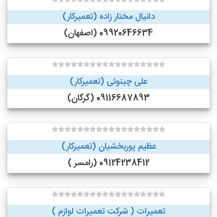
دانیال مختار زاده (تعمیرکار)
09920646634 (اصفهان)
علی چینوئی (تعمیرکار)
09116687893 (گرگان)
عظیم پوربخشیان (تعمیرکار)
09124238412 (رامسر )
تعمیرات ( شرکت تعمیرات لوازم )