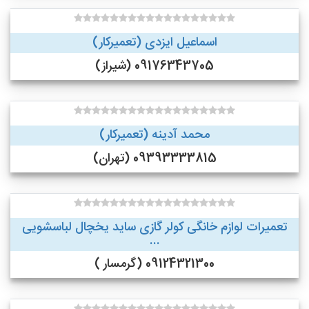
اسماعیل ایزدی (تعمیرکار)
09176343705 (شیراز)
محمد آدینه (تعمیرکار)
09393333815 (تهران)
تعمیرات لوازم خانگی کولر گازی ساید یخچال لباسشویی
...
09124321300 (گرمسار )