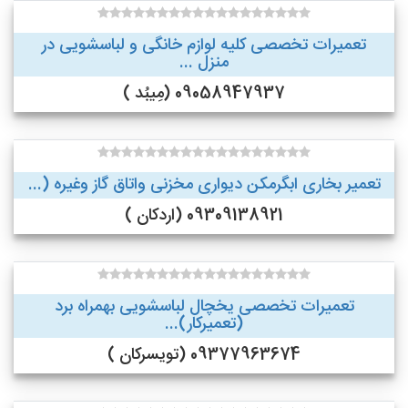
تعمیرات تخصصی کلیه لوازم خانگی و لباسشویی در
منزل ...
09058947937 (مِیبُد )
تعمیر بخاری ابگرمکن دیواری مخزنی واتاق گاز وغیره (...
09309138921 (اردکان )
تعمیرات تخصصی یخچال لباسشویی بهمراه برد
(تعمیرکار)...
09377963674 (تویسرکان )