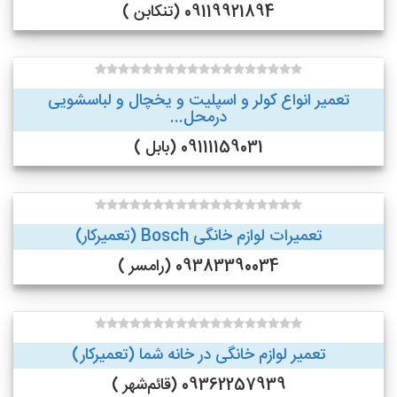
09119921894 (تنکابن )
تعمیر انواع کولر و اسپلیت و یخچال و لباسشویی
درمحل...
09111159031 (بابل )
تعمیرات لوازم خانگی Bosch (تعمیرکار)
09383390034 (رامسر )
تعمیر لوازم خانگی در خانه شما (تعمیرکار)
09362257939 (قائم‌شهر )