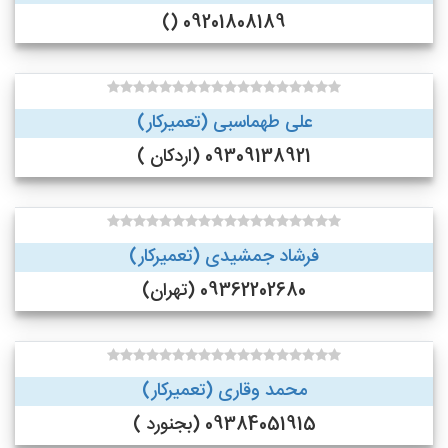
09201808189 ()
علی طهماسبی (تعمیرکار)
09309138921 (اردکان )
فرشاد جمشیدی (تعمیرکار)
09362202680 (تهران)
محمد وقاری (تعمیرکار)
09384051915 (بجنورد )