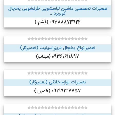
تعمیرات تخصصی ماشین لباسشویی ظرفشویی یخچال
کولربرد...
09388873922 (قشم )
تعمیرانواع یخچال فریزراسپلیت (تعمیرکار)
09360611897 (میناب)
تعمیرات لوازم خانگی (تعمیرکار)
09199137757 (خمین )