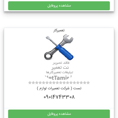
مشاهده پروفایل
تعمیرکار
تست ( شرکت تعمیرات لوازم )
09014743308
مشاهده پروفایل