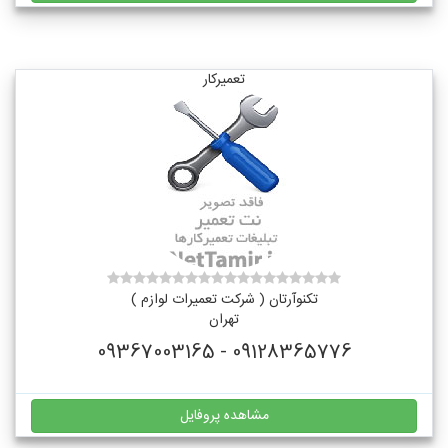
تعمیرکار
تکنوآرتان ( شرکت تعمیرات لوازم )
تهران
09128365776 - 09367003165
مشاهده پروفایل