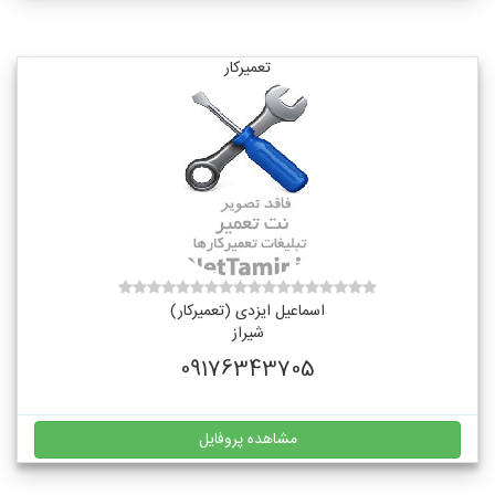
تعمیرکار
اسماعیل ایزدی (تعمیرکار)
شیراز
09176343705
مشاهده پروفایل