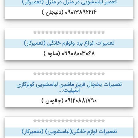
تعمیر لباسشویی در منزل در منزل (تعمیرکار)
09013892214 (دلیجان )
تعمیرات انواع برد ولوازم خانگی (تعمیرکار)
09908003068 (ساوه )
تعمیرات یخچال فریزر ماشین لباسشویی کولرگازی
اسپلیت...
09120881790 (چالوس )
تعمیرات لوازم خانگی(لباسشویی) (تعمیرکار)