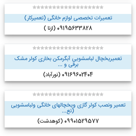
تعمیرات تخصصی لوازم خانگی (تعمیرکار)
09195633828 (ازنا )
تعمیریخچال لباسشویی آبگرمکن بخاری کولر مشک
برقی و ...
09169602404 (نورآباد)
تعمیر ونصب کولر گازی ویخچالهای خانگی ولباسشویی
(تع...
09901529577 (کوهدشت)