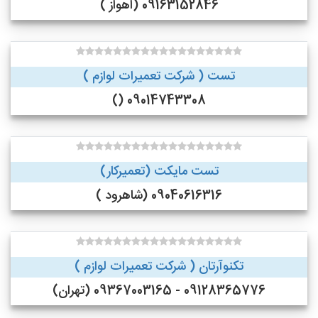
09163152846 (اهواز )
تست ( شرکت تعمیرات لوازم )
09014743308 ()
تست مایکت (تعمیرکار)
09040616316 (شاهرود )
تکنوآرتان ( شرکت تعمیرات لوازم )
09128365776 - 09367003165 (تهران)