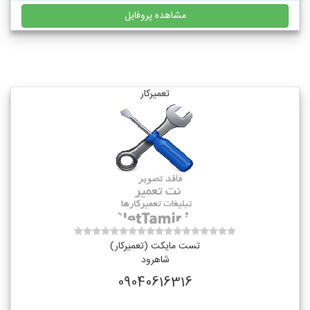
مشاهده پروفایل
تعمیرکار
تست مایکت (تعمیرکار)
شاهرود
09040616316