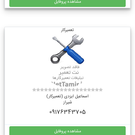
مشاهده پروفایل
تعمیرکار
اسماعیل ایزدی (تعمیرکار)
شیراز
09176343705
مشاهده پروفایل