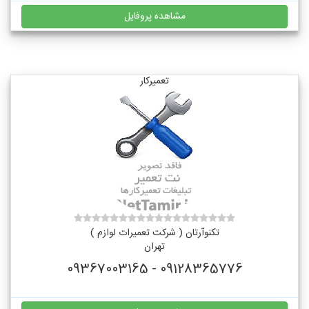
مشاهده پروفایل
تعمیرکار
تکنوآرتان ( شرکت تعمیرات لوازم )
تهران
09128365776 - 09367003165