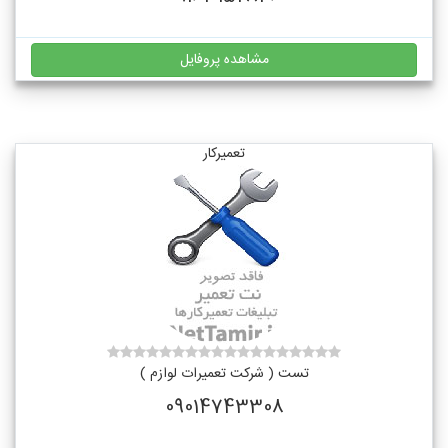
مشاهده پروفایل
تعمیرکار
تست ( شرکت تعمیرات لوازم )
09014743308