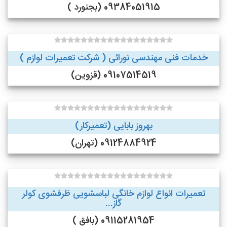
09384051915 (بجنورد )
خدمات فنی مهندسی نورائی ( شرکت تعمیرات لوازم )
09107514519 (قزوین)
بهروز بابایی (تعمیرکار)
09124884924 (تهران)
تعمیرات انواع لوازم خانگی لباسشویی ظرفشوی کولر
گاز...
09115281954 (بافق )