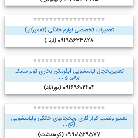
تعمیرات تخصصی لوازم خانگی (تعمیرکار)
09195633828 (ازنا )
تعمیریخچال لباسشویی آبگرمکن بخاری کولر مشک
برقی و ...
09169602404 (نورآباد)
تعمیر ونصب کولر گازی ویخچالهای خانگی ولباسشویی
(تع...
09901529577 (کوهدشت)