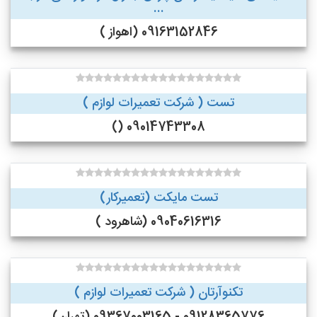
...
09163152846 (اهواز )
تست ( شرکت تعمیرات لوازم )
09014743308 ()
تست مایکت (تعمیرکار)
09040616316 (شاهرود )
تکنوآرتان ( شرکت تعمیرات لوازم )