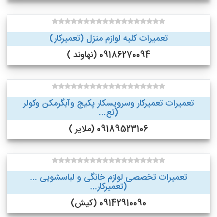
تعمیرات کلیه لوازم منزل (تعمیرکار)
09186270094 (نهاوند )
تعمیرات تعمیرکار وسرویسکار پکیج وآبگرمکن وکولر
(تع...
09189523106 (ملایر )
تعمیرات تخصصی لوازم خانگی و لباسشویی ...
(تعمیرکار...
09142910090 (کیش)