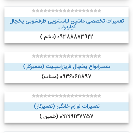
تعمیرات تخصصی ماشین لباسشویی ظرفشویی یخچال
کولربرد...
09388873922 (قشم )
تعمیرانواع یخچال فریزراسپلیت (تعمیرکار)
09360611897 (میناب)
تعمیرات لوازم خانگی (تعمیرکار)
09199137757 (خمین )