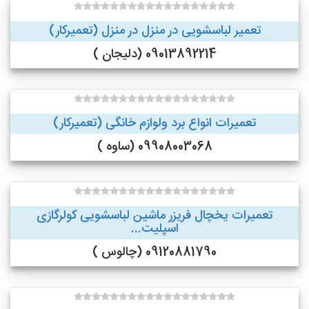
تعمیر لباسشویی در منزل در منزل (تعمیرکار)
09013892214 (دلیجان )
تعمیرات انواع برد ولوازم خانگی (تعمیرکار)
09908003068 (ساوه )
تعمیرات یخچال فریزر ماشین لباسشویی کولرگازی
اسپلیت...
09120881790 (چالوس )