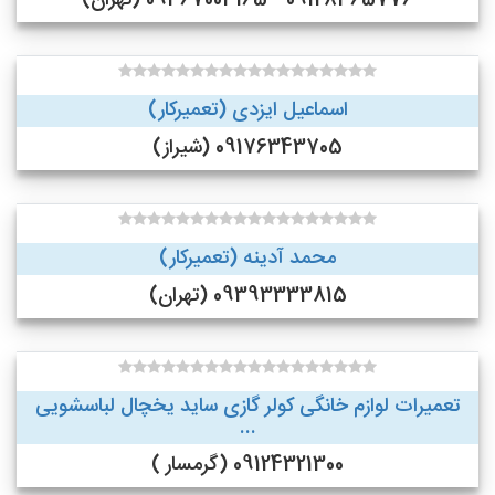
09128365776 - 09367003165 (تهران)
اسماعیل ایزدی (تعمیرکار)
09176343705 (شیراز)
محمد آدینه (تعمیرکار)
09393333815 (تهران)
تعمیرات لوازم خانگی کولر گازی ساید یخچال لباسشویی
...
09124321300 (گرمسار )