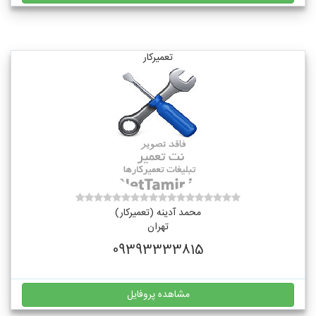
تعمیرکار
محمد آدینه (تعمیرکار)
تهران
09393333815
مشاهده پروفایل