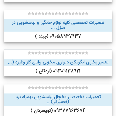
تعمیرات تخصصی کلیه لوازم خانگی و لباسشویی در
منزل ...
09058947937 (مِیبُد )
تعمیر بخاری ابگرمکن دیواری مخزنی واتاق گاز وغیره (...
09309138921 (اردکان )
تعمیرات تخصصی یخچال لباسشویی بهمراه برد
(تعمیرکار)...
09377963674 (تویسرکان )