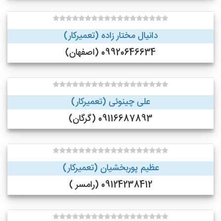
دانیال مختار زاده (تعمیرکار)
09920646634 (اصفهان)
علی چینوئی (تعمیرکار)
09116687893 (گرگان)
عظیم پوربخشیان (تعمیرکار)
09124238412 (رامسر )