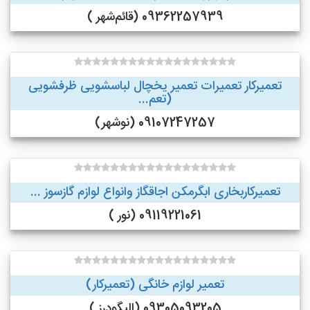
09362257939 (قائم‌شهر )
تعمیرکار تعمیرات تعمیر یخچال لباسشویی ظرفشویی
(تعم...
09107247257 (نوشهر)
تعمیرکاربخاری ابگرمکن اجاقگاز وانواع لوازم گازسوز ...
09119221061 (نور )
تعمیر لوازم خانگی (تعمیرکار)
09305093205 (الیگودرز )