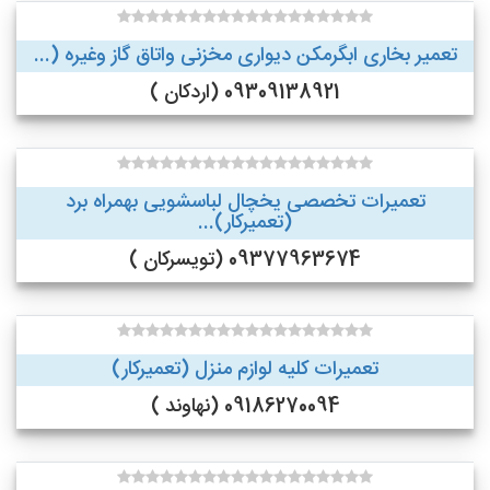
تعمیر بخاری ابگرمکن دیواری مخزنی واتاق گاز وغیره (...
09309138921 (اردکان )
تعمیرات تخصصی یخچال لباسشویی بهمراه برد
(تعمیرکار)...
09377963674 (تویسرکان )
تعمیرات کلیه لوازم منزل (تعمیرکار)
09186270094 (نهاوند )