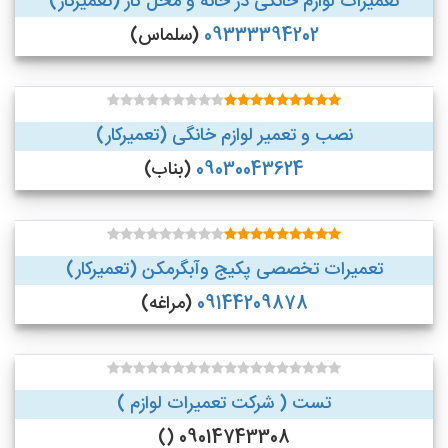
تعمیرات لوازم خانگی در خانه و محل کار (تعمیرکار)
09333394202
(سلماس)
نصب و تعمیر لوازم خانگی (تعمیرکار)
09030043624
(بناب)
تعمیرات تخصصی پکیج وآبگرمکن (تعمیرکار)
09144209878
(مراغه)
تست ( شرکت تعمیرات لوازم )
09014743308 ()