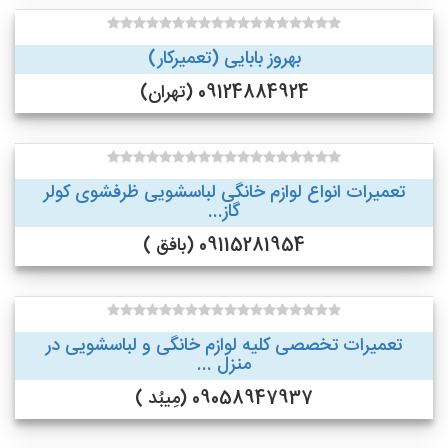
بهروز بابایی (تعمیرکار)
09124884924 (تهران)
تعمیرات انواع لوازم خانگی لباسشویی ظرفشوی کولر
گاز...
09115281954 (بافق )
تعمیرات تخصصی کلیه لوازم خانگی و لباسشویی در
منزل ...
09058947937 (مِیبُد )