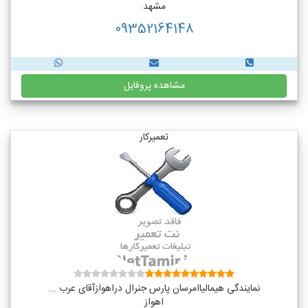
مشهد
09352164148
مشاهده پروفایل
تعمیرکار
نمایندگی هیمالیاامرسان پارس جنرال دراهوازآقای عرب ...
اهواز