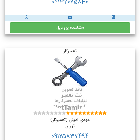
09132075840
مشاهده پروفایل
تعمیرکار
مهدی امینی (تعمیرکار)
تهران
09125837494