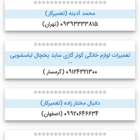
محمد آدینه (تعمیرکار)
09393333815 (تهران)
تعمیرات لوازم خانگی کولر گازی ساید یخچال لباسشویی
...
09124321300 (گرمسار )
دانیال مختار زاده (تعمیرکار)
09920646634 (اصفهان)