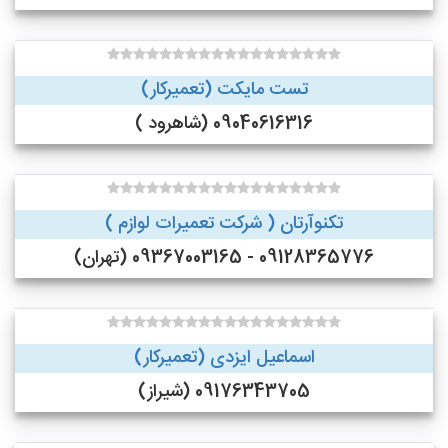
تست مایکت (تعمیرکار)
09040616316 (شاهرود )
تکنوآرتان ( شرکت تعمیرات لوازم )
09128365776 - 09367003165 (تهران)
اسماعیل ایزدی (تعمیرکار)
09176343705 (شیراز)