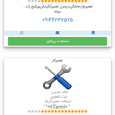
تعمیر‌لوازم‌‌خانگی‌در‌منزل‌ تعمیر‌آبگرمکن‌وپکیج (ت...
میانه
09144237525
مشاهده پروفایل
تعمیرکار