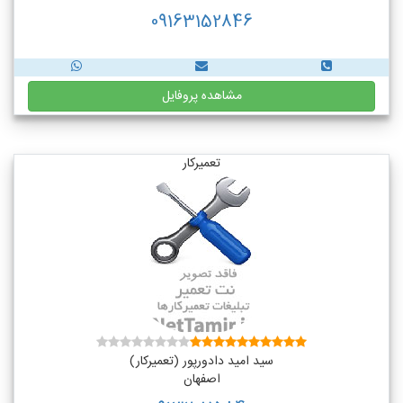
09163152846
مشاهده پروفایل
تعمیرکار
سید امید دادورپور (تعمیرکار)
اصفهان