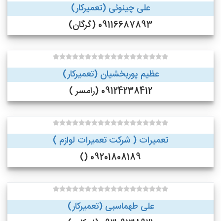
علی چینوئی (تعمیرکار)
09116687893 (گرگان)
عظیم پوربخشیان (تعمیرکار)
09124238412 (رامسر )
تعمیرات ( شرکت تعمیرات لوازم )
09201808189 ()
علی طهماسبی (تعمیرکار)