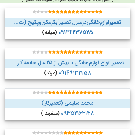
تلفن مراکز چاپ به ترتیب ستاره در سایت نت تعمیر
تعمیر‌لوازم‌‌خانگی‌در‌منزل‌ تعمیر‌آبگرمکن‌وپکیج (ت...
09144237525
(میانه)
تعمیر انواع لوازم خانگی با بیش از ۲۵سال سابقه کار ...
09149132258
(مرند)
محمد سلیمی (تعمیرکار)
09352164148
(مشهد )