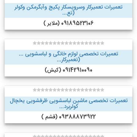
تعمیرات تعمیرکار وسرویسکار پکیج وآبگرمکن وکولر
(تع...
09189523106 (ملایر )
تعمیرات تخصصی لوازم خانگی و لباسشویی ...
(تعمیرکار...
09142910090 (کیش)
تعمیرات تخصصی ماشین لباسشویی ظرفشویی یخچال
کولربرد...
09388873922 (قشم )