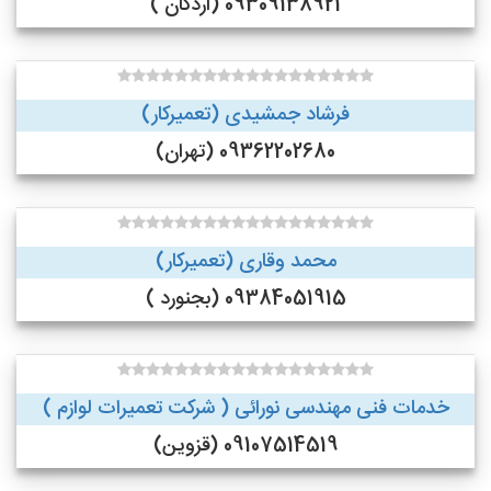
09309138921 (اردکان )
فرشاد جمشیدی (تعمیرکار)
09362202680 (تهران)
محمد وقاری (تعمیرکار)
09384051915 (بجنورد )
خدمات فنی مهندسی نورائی ( شرکت تعمیرات لوازم )
09107514519 (قزوین)