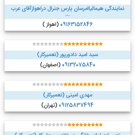
نمایندگی هیمالیاامرسان پارس جنرال دراهوازآقای عرب
...
09163152846
(اهواز )
سید امید دادورپور (تعمیرکار)
09132075840
(اصفهان)
مهدی امینی (تعمیرکار)
09125837494
(تهران)