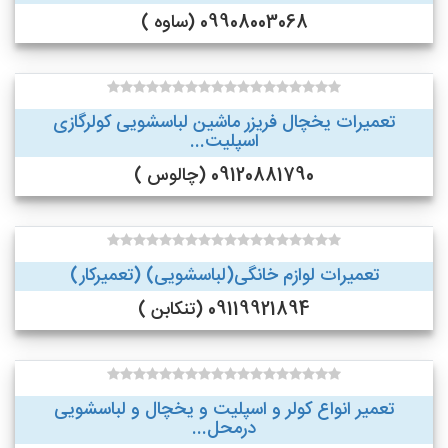
09908003068 (ساوه )
تعمیرات یخچال فریزر ماشین لباسشویی کولرگازی
اسپلیت...
09120881790 (چالوس )
تعمیرات لوازم خانگی(لباسشویی) (تعمیرکار)
09119921894 (تنکابن )
تعمیر انواع کولر و اسپلیت و یخچال و لباسشویی
درمحل...