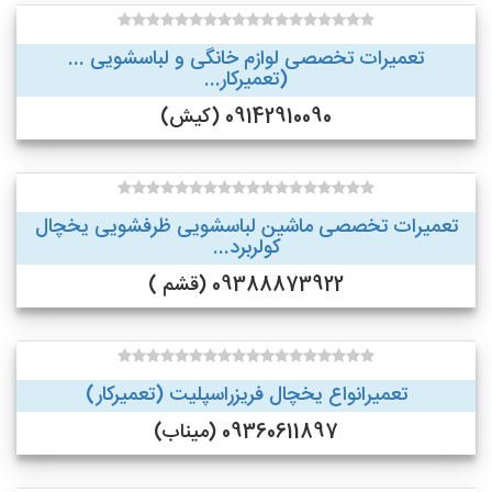
تعمیرات تخصصی لوازم خانگی و لباسشویی ...
(تعمیرکار...
09142910090 (کیش)
تعمیرات تخصصی ماشین لباسشویی ظرفشویی یخچال
کولربرد...
09388873922 (قشم )
تعمیرانواع یخچال فریزراسپلیت (تعمیرکار)
09360611897 (میناب)