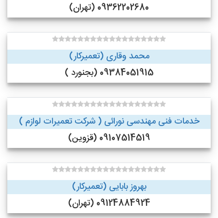
09362202680 (تهران)
محمد وقاری (تعمیرکار)
09384051915 (بجنورد )
خدمات فنی مهندسی نورائی ( شرکت تعمیرات لوازم )
09107514519 (قزوین)
بهروز بابایی (تعمیرکار)
09124884924 (تهران)