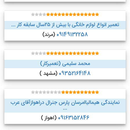
تعمیر انواع لوازم خانگی با بیش از ۲۵سال سابقه کار ...
09149132258
(مرند)
محمد سلیمی (تعمیرکار)
09352164148
(مشهد )
نمایندگی هیمالیاامرسان پارس جنرال دراهوازآقای عرب
...
09163152846
(اهواز )