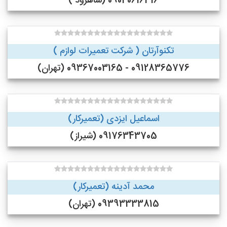
09040616316 (شاهرود )
تکنوآرتان ( شرکت تعمیرات لوازم )
09128365776 - 09367003165 (تهران)
اسماعیل ایزدی (تعمیرکار)
09176343705 (شیراز)
محمد آدینه (تعمیرکار)
09393333815 (تهران)