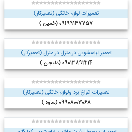
تعمیرات لوازم خانگی (تعمیرکار)
09199137757 (خمین )
تعمیر لباسشویی در منزل در منزل (تعمیرکار)
09013892214 (دلیجان )
تعمیرات انواع برد ولوازم خانگی (تعمیرکار)
09908003068 (ساوه )