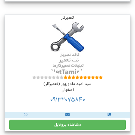
تعمیرکار
سید امید دادورپور (تعمیرکار)
اصفهان
09132075840
مشاهده پروفایل