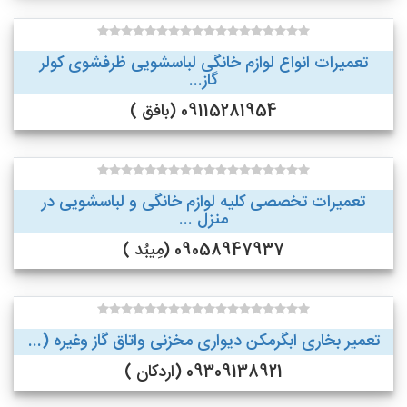
تعمیرات انواع لوازم خانگی لباسشویی ظرفشوی کولر
گاز...
09115281954 (بافق )
تعمیرات تخصصی کلیه لوازم خانگی و لباسشویی در
منزل ...
09058947937 (مِیبُد )
تعمیر بخاری ابگرمکن دیواری مخزنی واتاق گاز وغیره (...
09309138921 (اردکان )