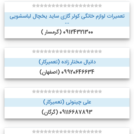
تعمیرات لوازم خانگی کولر گازی ساید یخچال لباسشویی
...
09124321300 (گرمسار )
دانیال مختار زاده (تعمیرکار)
09920646634 (اصفهان)
علی چینوئی (تعمیرکار)
09116687893 (گرگان)