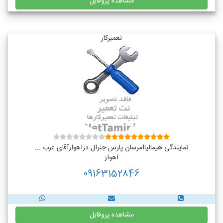
مشاهده پروفایل
تعمیرکار
نمایندگی هیمالیاامرسان پارس جنرال دراهوازآقای عرب ...
اهواز
09163152846
مشاهده پروفایل