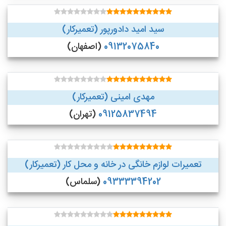
سید امید دادورپور (تعمیرکار)
09132075840
(اصفهان)
مهدی امینی (تعمیرکار)
09125837494
(تهران)
تعمیرات لوازم خانگی در خانه و محل کار (تعمیرکار)
09333394202
(سلماس)