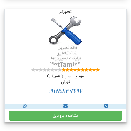
تعمیرکار
مهدی امینی (تعمیرکار)
تهران
09125837494
مشاهده پروفایل