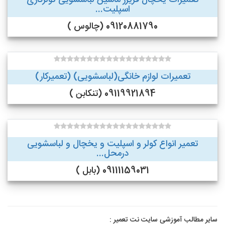
تعمیرات یخچال فریزر ماشین لباسشویی کولرگازی
اسپلیت...
09120881790 (چالوس )
تعمیرات لوازم خانگی(لباسشویی) (تعمیرکار)
09119921894 (تنکابن )
تعمیر انواع کولر و اسپلیت و یخچال و لباسشویی
درمحل...
09111159031 (بابل )
سایر مطالب آموزشی سایت نت تعمیر :