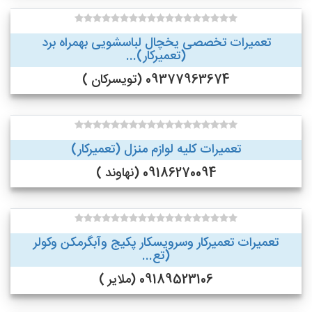
تعمیرات تخصصی یخچال لباسشویی بهمراه برد
(تعمیرکار)...
09377963674 (تویسرکان )
تعمیرات کلیه لوازم منزل (تعمیرکار)
09186270094 (نهاوند )
تعمیرات تعمیرکار وسرویسکار پکیج وآبگرمکن وکولر
(تع...
09189523106 (ملایر )