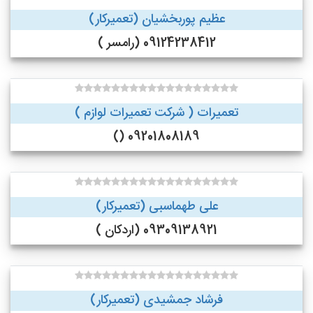
عظیم پوربخشیان (تعمیرکار)
09124238412 (رامسر )
تعمیرات ( شرکت تعمیرات لوازم )
09201808189 ()
علی طهماسبی (تعمیرکار)
09309138921 (اردکان )
فرشاد جمشیدی (تعمیرکار)