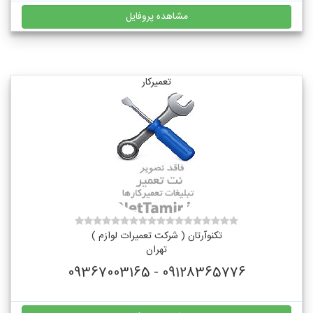
مشاهده پروفایل
تعمیرکار
تکنوآرتان ( شرکت تعمیرات لوازم )
تهران
09128365776 - 09367003165