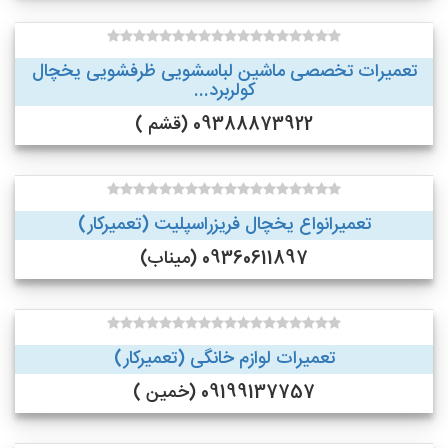
تعمیرات تخصصی ماشین لباسشویی ظرفشویی یخچال
کولربرد...
09388873922 (قشم )
تعمیرانواع یخچال فریزراسپلیت (تعمیرکار)
09360611897 (میناب)
تعمیرات لوازم خانگی (تعمیرکار)
09199137757 (خمین )