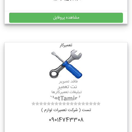
مشاهده پروفایل
تعمیرکار
تست ( شرکت تعمیرات لوازم )
09014743308