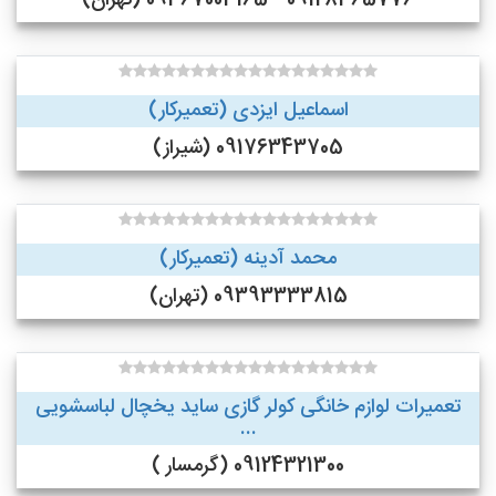
09128365776 - 09367003165 (تهران)
اسماعیل ایزدی (تعمیرکار)
09176343705 (شیراز)
محمد آدینه (تعمیرکار)
09393333815 (تهران)
تعمیرات لوازم خانگی کولر گازی ساید یخچال لباسشویی
...
09124321300 (گرمسار )