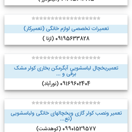
تعمیرات تخصصی لوازم خانگی (تعمیرکار)
09195633828 (ازنا )
تعمیریخچال لباسشویی آبگرمکن بخاری کولر مشک
برقی و ...
09169602404 (نورآباد)
تعمیر ونصب کولر گازی ویخچالهای خانگی ولباسشویی
(تع...
09901529577 (کوهدشت)