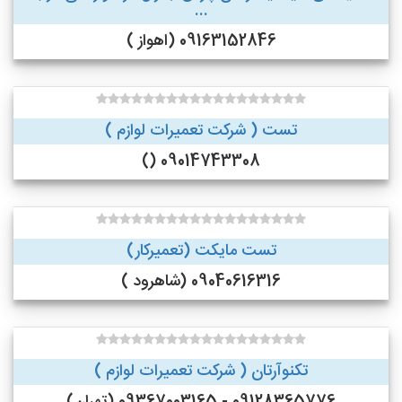
...
09163152846 (اهواز )
تست ( شرکت تعمیرات لوازم )
09014743308 ()
تست مایکت (تعمیرکار)
09040616316 (شاهرود )
تکنوآرتان ( شرکت تعمیرات لوازم )