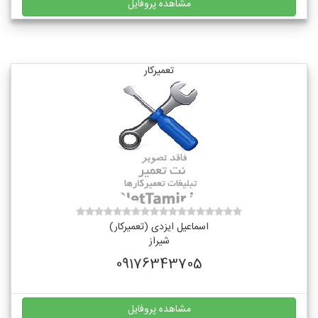
مشاهده پروفایل
تعمیرکار
اسماعیل ایزدی (تعمیرکار)
شیراز
09176343705
مشاهده پروفایل