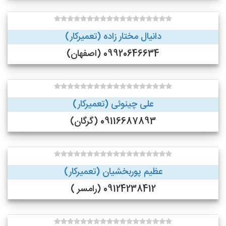
دانیال مختار زاده (تعمیرکار)
09920646634 (اصفهان)
علی چینوئی (تعمیرکار)
09116687893 (گرگان)
عظیم پوربخشیان (تعمیرکار)
09124238412 (رامسر )