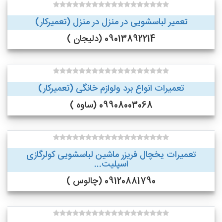
تعمیر لباسشویی در منزل در منزل (تعمیرکار)
09013892214 (دلیجان )
تعمیرات انواع برد ولوازم خانگی (تعمیرکار)
09908003068 (ساوه )
تعمیرات یخچال فریزر ماشین لباسشویی کولرگازی
اسپلیت...
09120881790 (چالوس )