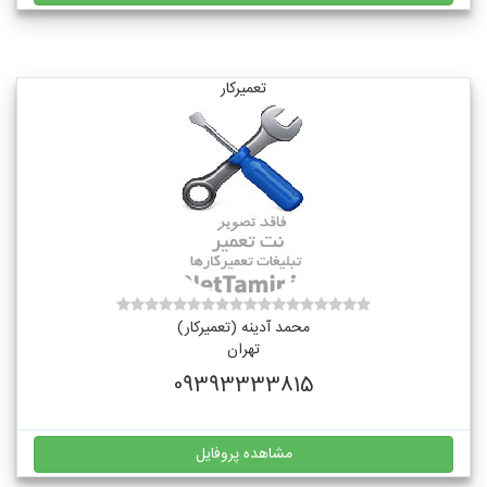
تعمیرکار
محمد آدینه (تعمیرکار)
تهران
09393333815
مشاهده پروفایل