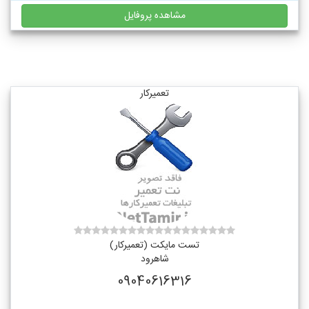
مشاهده پروفایل
تعمیرکار
تست مایکت (تعمیرکار)
شاهرود
09040616316