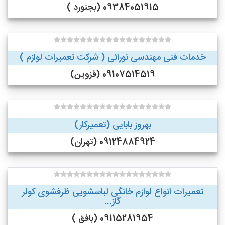
09384051915 (بجنورد )
خدمات فنی مهندسی نورائی ( شرکت تعمیرات لوازم )
09107514519 (قزوین)
بهروز بابایی (تعمیرکار)
09124884924 (تهران)
تعمیرات انواع لوازم خانگی لباسشویی ظرفشوی کولر
گاز...
09115281954 (بافق )