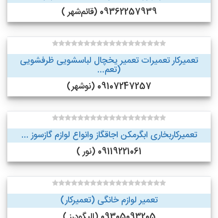
09362257939 (قائم‌شهر )
تعمیرکار تعمیرات تعمیر یخچال لباسشویی ظرفشویی
(تعم...
09107247257 (نوشهر)
تعمیرکاربخاری ابگرمکن اجاقگاز وانواع لوازم گازسوز ...
09119221061 (نور )
تعمیر لوازم خانگی (تعمیرکار)
09305093205 (الیگودرز )