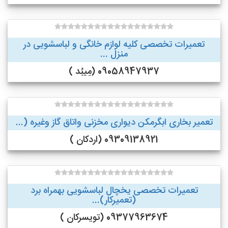
تعمیرات تخصصی کلیه لوازم خانگی و لباسشویی در
منزل ...
09058947937 (مِیبُد )
تعمیر بخاری ابگرمکن دیواری مخزنی واتاق گاز وغیره (...
09309138921 (اردکان )
تعمیرات تخصصی یخچال لباسشویی بهمراه برد
(تعمیرکار)...
09377963674 (تویسرکان )