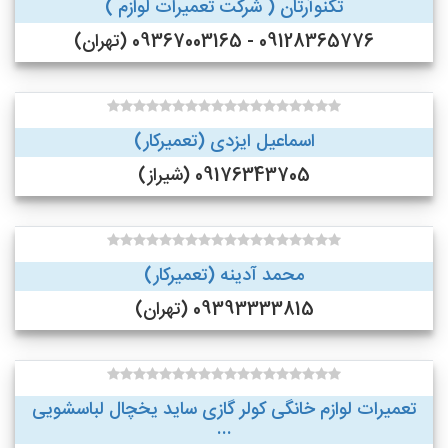
تکنوآرتان ( شرکت تعمیرات لوازم )
09128365776 - 09367003165 (تهران)
اسماعیل ایزدی (تعمیرکار)
09176343705 (شیراز)
محمد آدینه (تعمیرکار)
09393333815 (تهران)
تعمیرات لوازم خانگی کولر گازی ساید یخچال لباسشویی
...