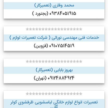
محمد وقاری (تعمیرکار)
09384051915 (بجنورد )
خدمات فنی مهندسی نورائی ( شرکت تعمیرات لوازم )
09107514519 (قزوین)
بهروز بابایی (تعمیرکار)
09124884924 (تهران)
تعمیرات انواع لوازم خانگی لباسشویی ظرفشوی کولر
گاز...