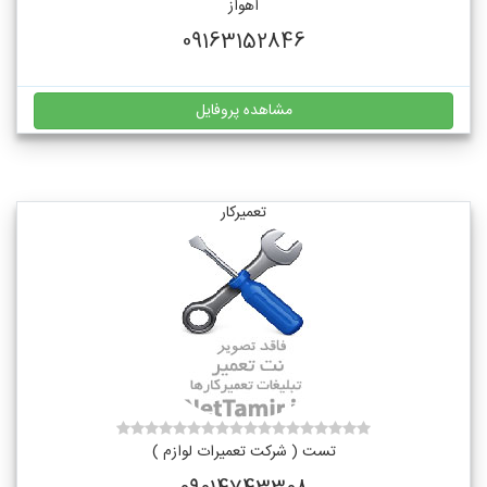
اهواز
09163152846
مشاهده پروفایل
تعمیرکار
تست ( شرکت تعمیرات لوازم )