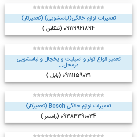
تعمیرات لوازم خانگی(لباسشویی) (تعمیرکار)
09119921894 (تنکابن )
تعمیر انواع کولر و اسپلیت و یخچال و لباسشویی
درمحل...
09111159031 (بابل )
تعمیرات لوازم خانگی Bosch (تعمیرکار)
09383390034 (رامسر )