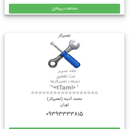
مشاهده پروفایل
تعمیرکار
محمد آدینه (تعمیرکار)
تهران
09393333815