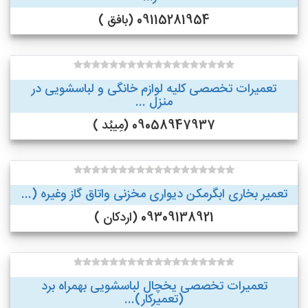
09115281954 (بافق )
تعمیرات تخصصی کلیه لوازم خانگی و لباسشویی در
منزل ...
09058947937 (مِیبُد )
تعمیر بخاری ابگرمکن دیواری مخزنی واتاق گاز وغیره (...
09309138921 (اردکان )
تعمیرات تخصصی یخچال لباسشویی بهمراه برد
(تعمیرکار)...