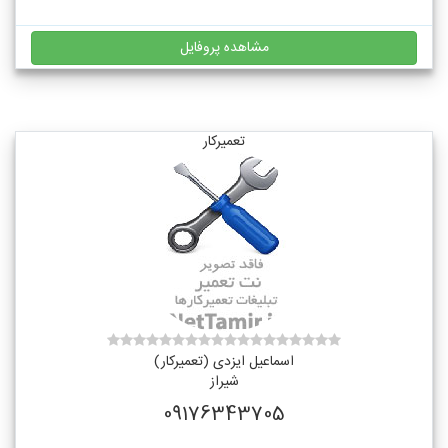
مشاهده پروفایل
تعمیرکار
اسماعیل ایزدی (تعمیرکار)
شیراز
09176343705