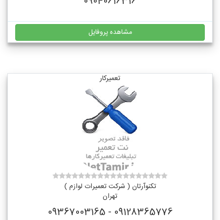
09040616316
مشاهده پروفایل
تعمیرکار
تکنوآرتان ( شرکت تعمیرات لوازم )
تهران
09128365776 - 09367003165