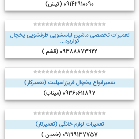
09142910090 (کیش)
تعمیرات تخصصی ماشین لباسشویی ظرفشویی یخچال
کولربرد...
09388873922 (قشم )
تعمیرانواع یخچال فریزراسپلیت (تعمیرکار)
09360611897 (میناب)
تعمیرات لوازم خانگی (تعمیرکار)
09199137757 (خمین )