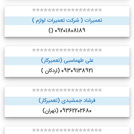
تعمیرات ( شرکت تعمیرات لوازم )
09201808189 ()
علی طهماسبی (تعمیرکار)
09309138921 (اردکان )
فرشاد جمشیدی (تعمیرکار)
09362202680 (تهران)