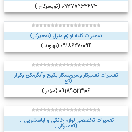
09377963674 (تویسرکان )
تعمیرات کلیه لوازم منزل (تعمیرکار)
09186270094 (نهاوند )
تعمیرات تعمیرکار وسرویسکار پکیج وآبگرمکن وکولر
(تع...
09189523106 (ملایر )
تعمیرات تخصصی لوازم خانگی و لباسشویی ...
(تعمیرکار...