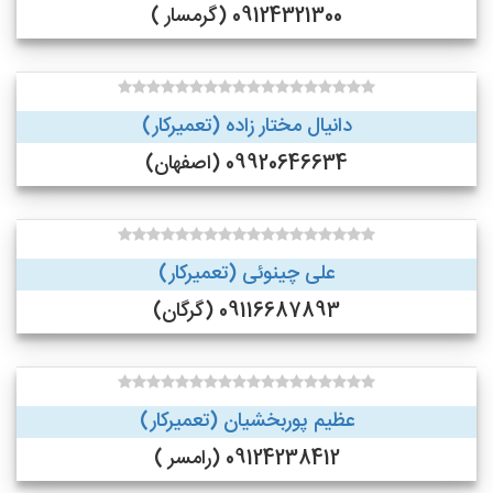
09124321300 (گرمسار )
دانیال مختار زاده (تعمیرکار)
09920646634 (اصفهان)
علی چینوئی (تعمیرکار)
09116687893 (گرگان)
عظیم پوربخشیان (تعمیرکار)
09124238412 (رامسر )