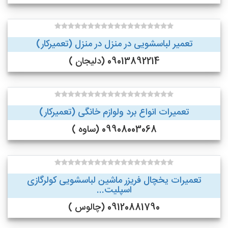
تعمیر لباسشویی در منزل در منزل (تعمیرکار)
09013892214 (دلیجان )
تعمیرات انواع برد ولوازم خانگی (تعمیرکار)
09908003068 (ساوه )
تعمیرات یخچال فریزر ماشین لباسشویی کولرگازی
اسپلیت...
09120881790 (چالوس )