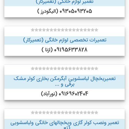
تعمیر لوازم خانگی (تعمیرکار)
09305093205 (الیگودرز )
تعمیرات تخصصی لوازم خانگی (تعمیرکار)
09195633828 (ازنا )
تعمیریخچال لباسشویی آبگرمکن بخاری کولر مشک
برقی و ...
09169602404 (نورآباد)
تعمیر ونصب کولر گازی ویخچالهای خانگی ولباسشویی
(تع...