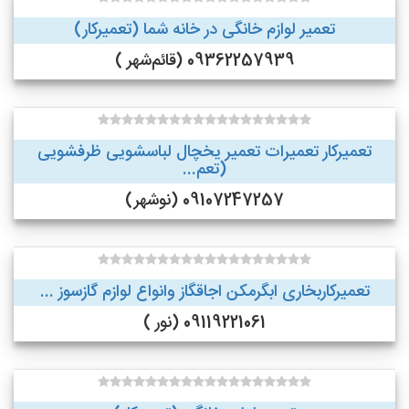
تعمیر لوازم خانگی در خانه شما (تعمیرکار)
09362257939 (قائم‌شهر )
تعمیرکار تعمیرات تعمیر یخچال لباسشویی ظرفشویی
(تعم...
09107247257 (نوشهر)
تعمیرکاربخاری ابگرمکن اجاقگاز وانواع لوازم گازسوز ...
09119221061 (نور )