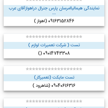
نمایندگی هیمالیاامرسان پارس جنرال دراهوازآقای عرب
...
09163152846 (اهواز )
تست ( شرکت تعمیرات لوازم )
09014743308 ()
تست مایکت (تعمیرکار)
09040616316 (شاهرود )