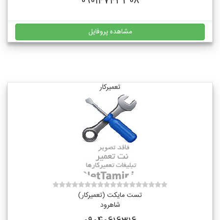
09014743308
مشاهده پروفایل
تعمیرکار
تست مایکت (تعمیرکار)
شاهرود