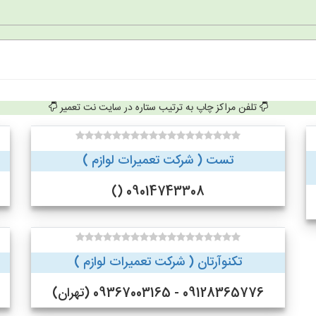
تلفن مراکز چاپ به ترتیب ستاره در سایت نت تعمیر
تست ( شرکت تعمیرات لوازم )
09014743308 ()
تکنوآرتان ( شرکت تعمیرات لوازم )
09128365776 - 09367003165 (تهران)