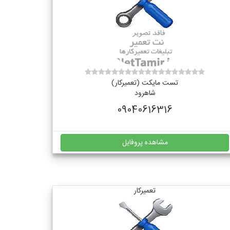
تست مایکت (تعمیرکار)
شاهرود
09040616316
مشاهده پروفایل
تعمیرکار