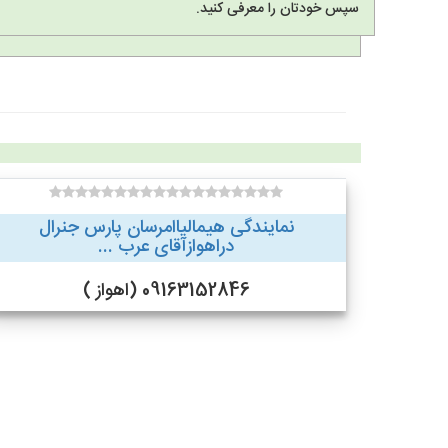
سپس خودتان را معرفی کنید.
نمایندگی هیمالیاامرسان پارس جنرال
دراهوازآقای عرب ...
09163152846 (اهواز )