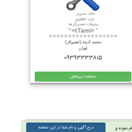
محمد آدینه (تعمیرکار)
تهران
09393333815
مشاهده پروفایل
درج آگهی و نام شما در این صفحه
م نموده و