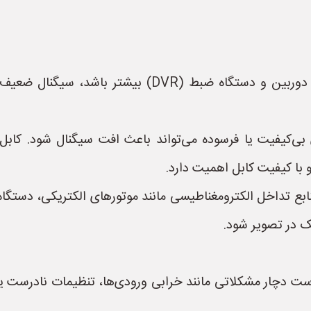
* **فاصله زیاد از فرستنده:** هرچه فاصله بین دوربین و
با کیفیت کابل اهمیت دارد.
ومغناطیسی (EMI):** وجود منابع تداخل الکترومغناطیسی مانند موتورهای الکت
فک در تصویر شود.
 در DVR:** دستگاه DVR ممکن است دچار مشکلاتی مانند خرابی ورودی‌ها، تنظی