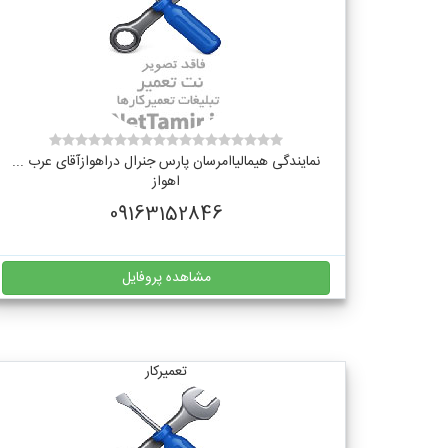
نمایندگی هیمالیاامرسان پارس جنرال دراهوازآقای عرب ...
اهواز
09163152846
مشاهده پروفایل
تعمیرکار