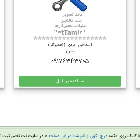
اسماعیل ایزدی (تعمیرکار)
شیراز
09176343705
مشاهده پروفایل
 با کلیک روی دکمه
درج آگهی و نام شما در این صفحه
» در سایت نت تعمیر ثبت نا