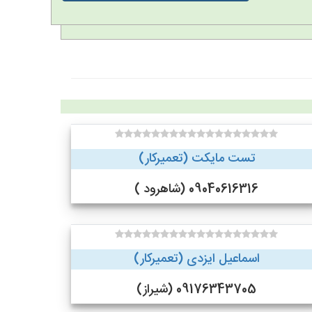
تست مایکت (تعمیرکار)
09040616316 (شاهرود )
اسماعیل ایزدی (تعمیرکار)
09176343705 (شیراز)