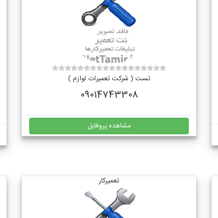
تست ( شرکت تعمیرات لوازم )
09014743308
مشاهده پروفایل
تعمیرکار