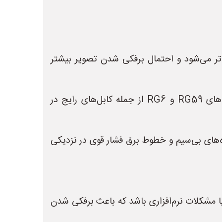
 دستگاه ضبط (DVR) بیشتر باشد، سیگنال ضعیف‌تر می‌شود و احتمال برفکی شدن تصویر بیشتر
* **کیفیت پایین کابل:** استفاده از کابل‌های بی‌کیفیت یا فرسوده می‌تواند باعث افت سیگنال شود. کابل‌های RG59 و RG6 از جمله کابل‌های رایج در
ریکی، دستگاه‌های بی‌سیم و خطوط برق فشار قوی در نزدیکی
مات نادرست یا مشکلات نرم‌افزاری باشد که باعث برفکی شدن