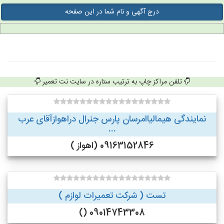
درج آگهی و نام شما در این صفحه
تلفن مراکز چاپ به ترتیب ستاره در سایت نت تعمیر
نمایندگی هیمالیاامرسان پارس جنرال دراهوازآقای عرب
...
09163152846 (اهواز )
تست ( شرکت تعمیرات لوازم )
09014743308 ()