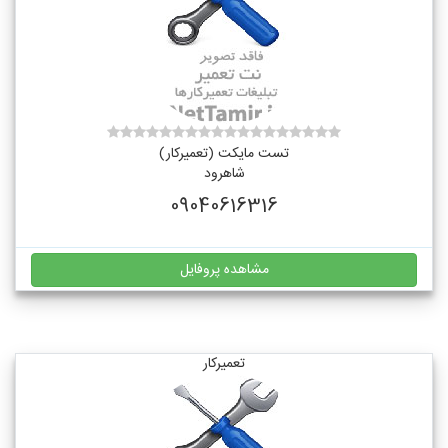
تست مایکت (تعمیرکار)
شاهرود
09040616316
مشاهده پروفایل
تعمیرکار