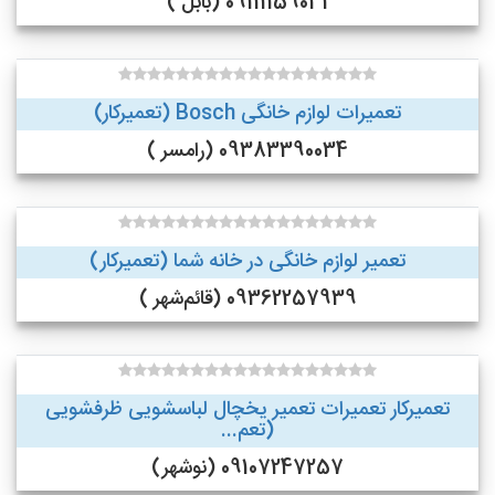
09111159031 (بابل )
تعمیرات لوازم خانگی Bosch (تعمیرکار)
09383390034 (رامسر )
تعمیر لوازم خانگی در خانه شما (تعمیرکار)
09362257939 (قائم‌شهر )
تعمیرکار تعمیرات تعمیر یخچال لباسشویی ظرفشویی
(تعم...
09107247257 (نوشهر)