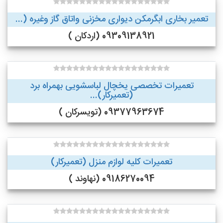
تعمیر بخاری ابگرمکن دیواری مخزنی واتاق گاز وغیره (...
09309138921 (اردکان )
تعمیرات تخصصی یخچال لباسشویی بهمراه برد
(تعمیرکار)...
09377963674 (تویسرکان )
تعمیرات کلیه لوازم منزل (تعمیرکار)
09186270094 (نهاوند )