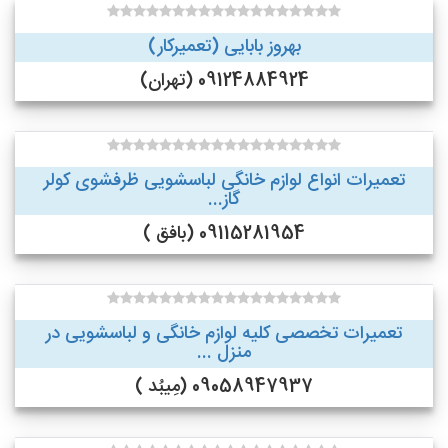
بهروز بابایی (تعمیرکار)
09124884924 (تهران)
تعمیرات انواع لوازم خانگی لباسشویی ظرفشوی کولر
گاز...
09115281954 (بافق )
تعمیرات تخصصی کلیه لوازم خانگی و لباسشویی در
منزل ...
09058947937 (مِیبُد )