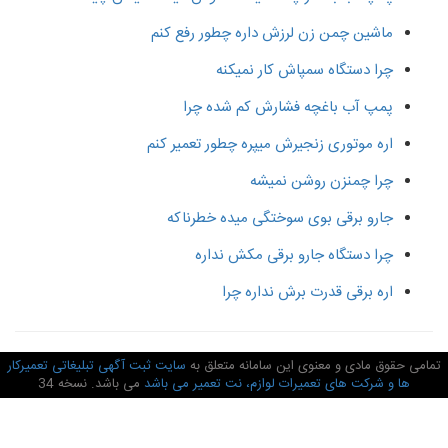
ماشین چمن زن لرزش داره چطور رفع کنم
چرا دستگاه سمپاش کار نمیکنه
پمپ آب باغچه فشارش کم شده چرا
اره موتوری زنجیرش میپره چطور تعمیر کنم
چرا چمنزن روشن نمیشه
جارو برقی بوی سوختگی میده خطرناکه
چرا دستگاه جارو برقی مکش نداره
اره برقی قدرت برش نداره چرا
امی حقوق مادی و معنوی این سامانه متعلق به
سایت ثبت آگهی تبلیغاتی تعمیرکار
ها و شرکت های تعمیرات لوازم، نت تعمیر می باشد
می باشد. نسخه 34