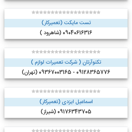
تست مایکت (تعمیرکار)
09040616316 (شاهرود )
تکنوآرتان ( شرکت تعمیرات لوازم )
09128365776 - 09367003165 (تهران)
اسماعیل ایزدی (تعمیرکار)
09176343705 (شیراز)