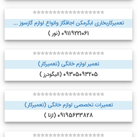
تعمیرکاربخاری ابگرمکن اجاقگاز وانواع لوازم گازسوز ...
09119221061 (نور )
تعمیر لوازم خانگی (تعمیرکار)
09305093205 (الیگودرز )
تعمیرات تخصصی لوازم خانگی (تعمیرکار)
09195633828 (ازنا )