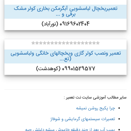
تعمیریخچال لباسشویی آبگرمکن بخاری کولر مشک
برقی و ...
09169602404 (نورآباد)
تعمیر ونصب کولر گازی ویخچالهای خانگی ولباسشویی
(تع...
09901529577 (کوهدشت)
سایر مطالب آموزشی سایت نت تعمیر :
چرا پکیج روشن نمیشه
تعمیرات سیستمهای گرمایشی و شوفاژ
پمپ آب بعد از چند دقیقه خاموش میشه دلیلش چیه