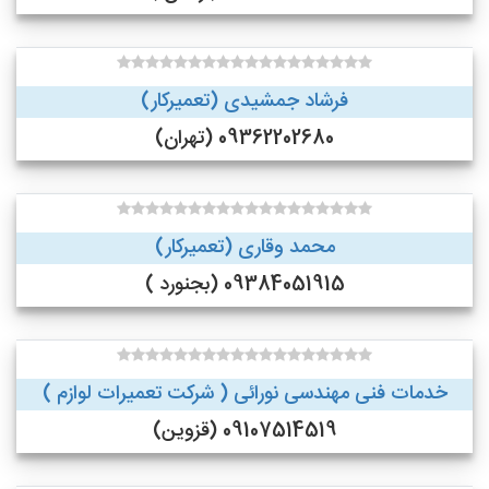
فرشاد جمشیدی (تعمیرکار)
09362202680 (تهران)
محمد وقاری (تعمیرکار)
09384051915 (بجنورد )
خدمات فنی مهندسی نورائی ( شرکت تعمیرات لوازم )
09107514519 (قزوین)