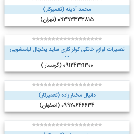
محمد آدینه (تعمیرکار)
09393333815 (تهران)
تعمیرات لوازم خانگی کولر گازی ساید یخچال لباسشویی
...
09124321300 (گرمسار )
دانیال مختار زاده (تعمیرکار)
09920646634 (اصفهان)