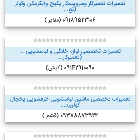
تعمیرات تعمیرکار وسرویسکار پکیج وآبگرمکن وکولر
(تع...
09189523106 (ملایر )
تعمیرات تخصصی لوازم خانگی و لباسشویی ...
(تعمیرکار...
09142910090 (کیش)
تعمیرات تخصصی ماشین لباسشویی ظرفشویی یخچال
کولربرد...
09388873922 (قشم )