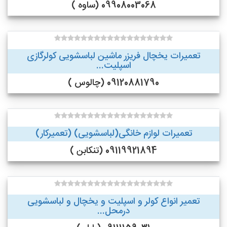
09908003068 (ساوه )
تعمیرات یخچال فریزر ماشین لباسشویی کولرگازی
اسپلیت...
09120881790 (چالوس )
تعمیرات لوازم خانگی(لباسشویی) (تعمیرکار)
09119921894 (تنکابن )
تعمیر انواع کولر و اسپلیت و یخچال و لباسشویی
درمحل...