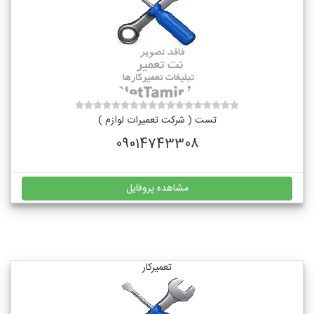
تست ( شرکت تعمیرات لوازم )
09014743308
مشاهده پروفایل
تعمیرکار