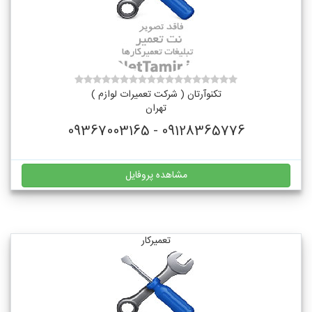
تکنوآرتان ( شرکت تعمیرات لوازم )
تهران
09128365776 - 09367003165
مشاهده پروفایل
تعمیرکار