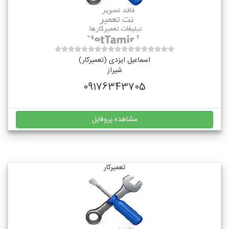
اسماعیل ایزدی (تعمیرکار)
شیراز
09176343705
مشاهده پروفایل
تعمیرکار