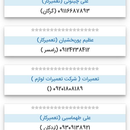
علی چینوئی (تعمیرکار)
09116687893 (گرگان)
عظیم پوربخشیان (تعمیرکار)
09124238412 (رامسر )
تعمیرات ( شرکت تعمیرات لوازم )
09201808189 ()
علی طهماسبی (تعمیرکار)
09309138921 (اردکان )