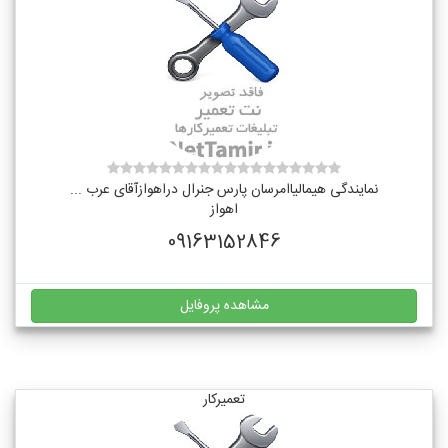
نمایندگی هیمالیاامرسان پارس جنرال دراهوازآقای عرب ...
اهواز
09163152846
مشاهده پروفایل
تعمیرکار