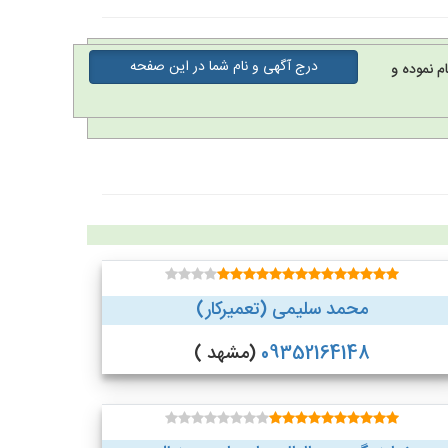
درج آگهی و نام شما در این صفحه
م نموده و
محمد سلیمی (تعمیرکار)
09352164148
(مشهد )