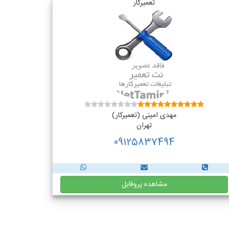
تعمیرکار
مهدی امینی (تعمیرکار)
تهران
09125837494
مشاهده پروفایل