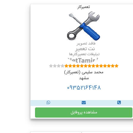
تعمیرکار
محمد سلیمی (تعمیرکار)
مشهد
09352164148
مشاهده پروفایل