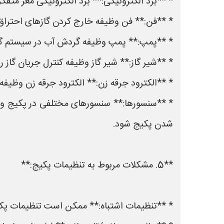
* **برد الکترونیکی:** برد الکترونیکی مغز مت
* **فن:** فن وظیفه خارج کردن گازهای احتراق 
* **پمپ:** پمپ وظیفه گردش آب در سیستم گرم
* **شیر گاز:** شیر گاز وظیفه کنترل جریان گاز ر
* **الکترود جرقه زن:** الکترود جرقه زن وظیفه
* **سنسورها:** سنسورهای مختلفی در پکیج وجود
شدن پکیج شود.
**5. مشکلات مربوط به تنظیمات پکیج:**
* **تنظیمات اشتباه:** ممکن است تنظیمات پک