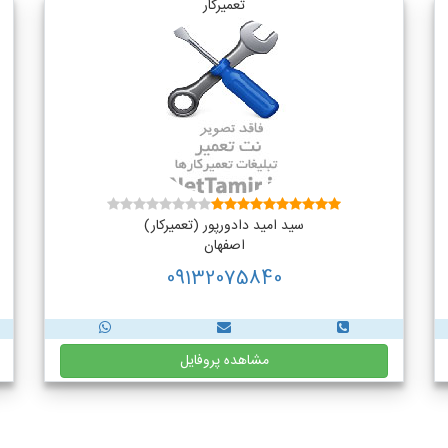
تعمیرکار
سید امید دادورپور (تعمیرکار)
اصفهان
09132075840
مشاهده پروفایل