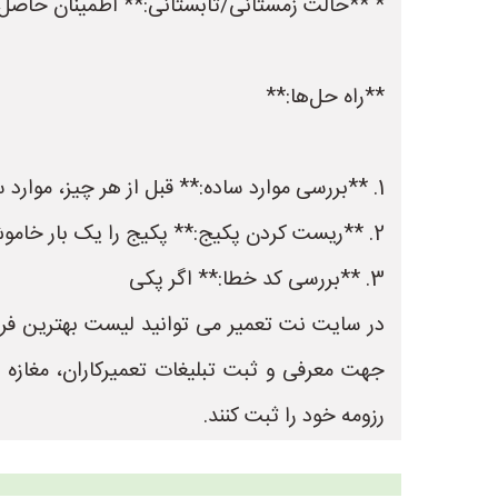
* **حالت زمستانی/تابستانی:** اطمینان حاصل کن
**راه حل‌ها:**
1. **بررسی موارد ساده:** قبل از هر چیز، موارد ساده مانند وصل بودن برق و گاز، باز بودن شیر گاز، فشار آب و تنظیمات پکیج را بررسی کنید.
2. **ریست کردن پکیج:** پکیج را یک بار خاموش و روشن کنید (ریست کنید).
3. **بررسی کد خطا:** اگر پکی
جهت معرفی و ثبت تبلیغات تعمیرکاران، مغازه
رزومه خود را ثبت کنند.