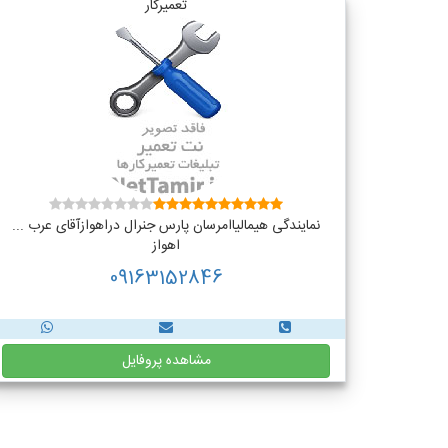
تعمیرکار
نمایندگی هیمالیاامرسان پارس جنرال دراهوازآقای عرب ...
اهواز
09163152846
مشاهده پروفایل