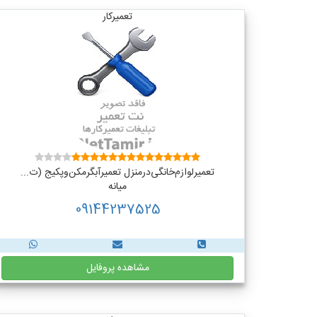
تعمیرکار
تعمیر‌لوازم‌‌خانگی‌در‌منزل‌ تعمیر‌آبگرمکن‌وپکیج (ت...
میانه
09144237525
مشاهده پروفایل