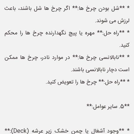
* **شل بودن چرخ ها:** اگر چرخ ها شل باشند، باعث
لرزش می شوند.
* **راه حل:** مهره یا پیچ نگهدارنده چرخ ها را محکم
کنید.
* **نابالانسی چرخ ها:** در موارد نادر، چرخ ها ممکن
است دچار نابالانسی باشند.
* **راه حل:** چرخ ها را تعویض کنید.
**5. سایر عوامل:**
* **وجود آشغال یا چمن خشک زیر عرشه (Deck):**