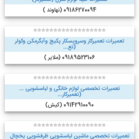
09186270094 (نهاوند )
تعمیرات تعمیرکار وسرویسکار پکیج وآبگرمکن وکولر
(تع...
09189523106 (ملایر )
تعمیرات تخصصی لوازم خانگی و لباسشویی ...
(تعمیرکار...
09142910090 (کیش)
تعمیرات تخصصی ماشین لباسشویی ظرفشویی یخچال