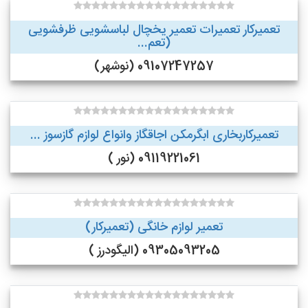
تعمیرکار تعمیرات تعمیر یخچال لباسشویی ظرفشویی
(تعم...
09107247257 (نوشهر)
تعمیرکاربخاری ابگرمکن اجاقگاز وانواع لوازم گازسوز ...
09119221061 (نور )
تعمیر لوازم خانگی (تعمیرکار)
09305093205 (الیگودرز )