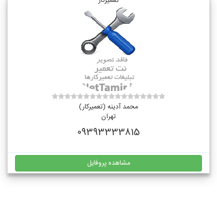
تعمیرکار
محمد آدینه (تعمیرکار)
تهران
09393333815
مشاهده پروفایل