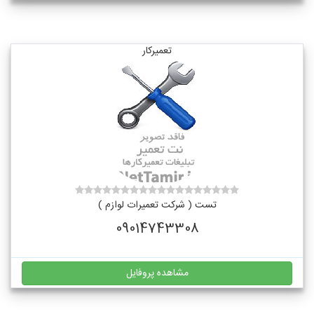
تعمیرکار
تست ( شرکت تعمیرات لوازم )
09014743308
مشاهده پروفایل