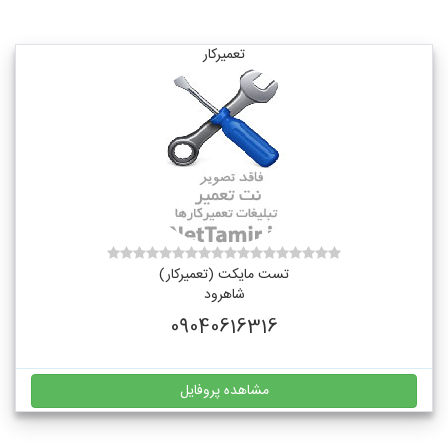
تعمیرکار
تست مایکت (تعمیرکار)
شاهرود
09040616316
مشاهده پروفایل