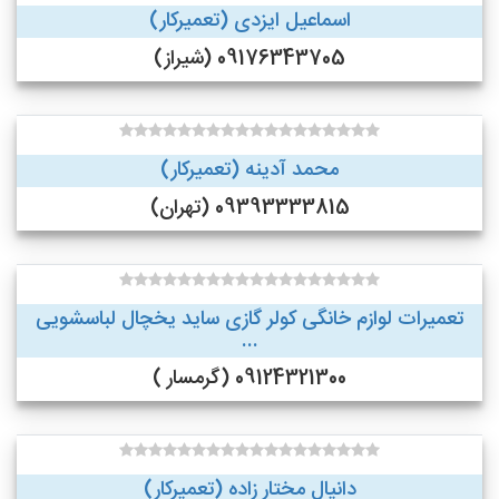
اسماعیل ایزدی (تعمیرکار)
09176343705 (شیراز)
محمد آدینه (تعمیرکار)
09393333815 (تهران)
تعمیرات لوازم خانگی کولر گازی ساید یخچال لباسشویی
...
09124321300 (گرمسار )
دانیال مختار زاده (تعمیرکار)