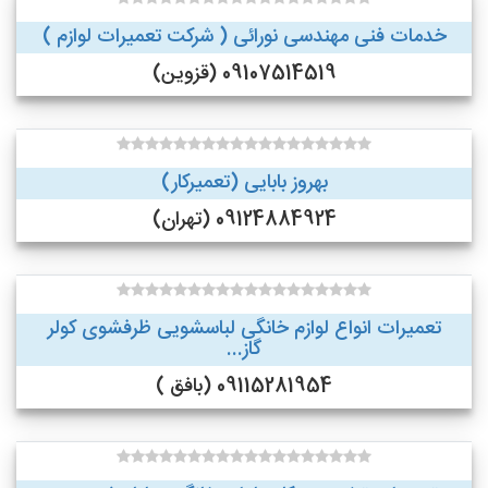
خدمات فنی مهندسی نورائی ( شرکت تعمیرات لوازم )
09107514519 (قزوین)
بهروز بابایی (تعمیرکار)
09124884924 (تهران)
تعمیرات انواع لوازم خانگی لباسشویی ظرفشوی کولر
گاز...
09115281954 (بافق )