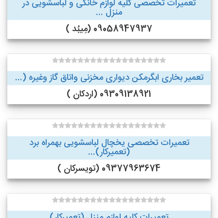
تعمیرات تخصصی کلیه لوازم خانگی و لباسشویی در
منزل ...
09058947937 (مِیبُد )
تعمیر بخاری ابگرمکن دیواری مخزنی واتاق گاز وغیره (...
09309138921 (اردکان )
تعمیرات تخصصی یخچال لباسشویی بهمراه برد
(تعمیرکار)...
09377963674 (تویسرکان )
تعمیرات کلیه لوازم منزل (تعمیرکار)