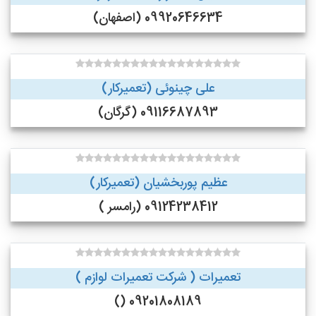
09920646634 (اصفهان)
علی چینوئی (تعمیرکار)
09116687893 (گرگان)
عظیم پوربخشیان (تعمیرکار)
09124238412 (رامسر )
تعمیرات ( شرکت تعمیرات لوازم )
09201808189 ()