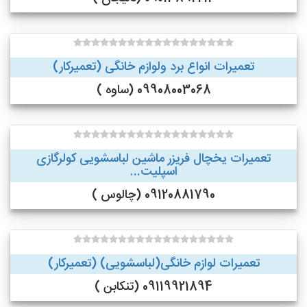
تعمیرات انواع برد ولوازم خانگی (تعمیرکار)
09908003068 (ساوه )
تعمیرات یخچال فریزر ماشین لباسشویی کولرگازی
اسپلیت...
09120881790 (چالوس )
تعمیرات لوازم خانگی(لباسشویی) (تعمیرکار)
09119921894 (تنکابن )