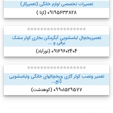
تعمیرات تخصصی لوازم خانگی (تعمیرکار)
09195633828 (ازنا )
تعمیریخچال لباسشویی آبگرمکن بخاری کولر مشک
برقی و ...
09169602404 (نورآباد)
تعمیر ونصب کولر گازی ویخچالهای خانگی ولباسشویی
(تع...
09901529577 (کوهدشت)