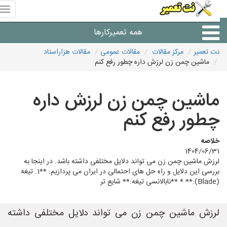
منوی
سای
نت
همه تعمیرکارها
تعمیر
نت تعمیر
مرکز مقالات
مقالات عمومی
مقالات هزاراستاد
ماشین چمن زن لرزش داره چطور رفع کنم
شرکت های تعمیرات لوازم
ماشین چمن زن لرزش داره
چطور رفع کنم
خلاصه
1404/06/31
لرزش ماشین چمن زن می تواند دلایل مختلفی داشته باشد. در اینجا به
بررسی این دلایل و راه حل های احتمالی در ایران می پردازیم: **1. تیغه
(Blade):** * **نابالانسی تیغه:** شایع تر
لرزش ماشین چمن زن می تواند دلایل مختلفی داشته