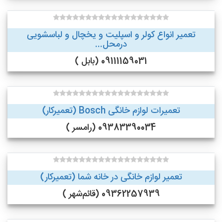
تعمیر انواع کولر و اسپلیت و یخچال و لباسشویی
درمحل...
09111159031 (بابل )
تعمیرات لوازم خانگی Bosch (تعمیرکار)
09383390034 (رامسر )
تعمیر لوازم خانگی در خانه شما (تعمیرکار)
09362257939 (قائم‌شهر )