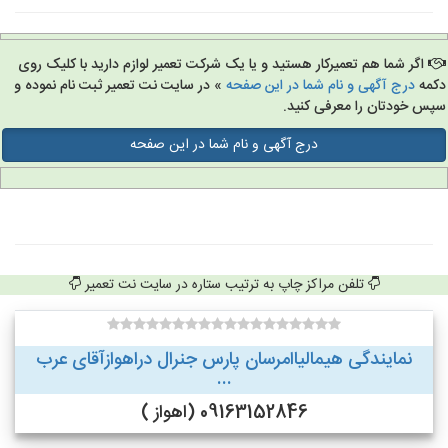
اگر شما هم تعمیرکار هستید و یا یک شرکت تعمیر لوازم دارید با کلیک روی
مه
درج آگهی و نام شما در این صفحه
» در سایت نت تعمیر ثبت نام نموده و
س خودتان را معرفی کنید.
درج آگهی و نام شما در این صفحه
تلفن مراکز چاپ به ترتیب ستاره در سایت نت تعمیر
نمایندگی هیمالیاامرسان پارس جنرال دراهوازآقای عرب
...
09163152846 (اهواز )