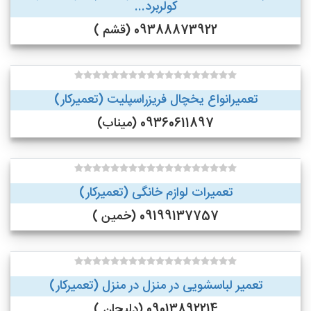
کولربرد...
09388873922 (قشم )
تعمیرانواع یخچال فریزراسپلیت (تعمیرکار)
09360611897 (میناب)
تعمیرات لوازم خانگی (تعمیرکار)
09199137757 (خمین )
تعمیر لباسشویی در منزل در منزل (تعمیرکار)
09013892214 (دلیجان )