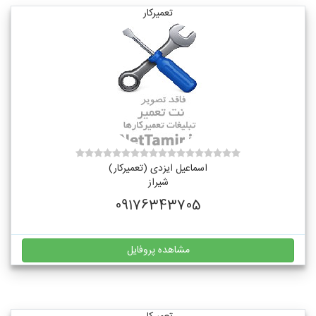
تعمیرکار
اسماعیل ایزدی (تعمیرکار)
شیراز
09176343705
مشاهده پروفایل