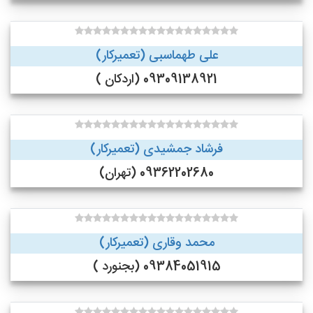
علی طهماسبی (تعمیرکار)
09309138921 (اردکان )
فرشاد جمشیدی (تعمیرکار)
09362202680 (تهران)
محمد وقاری (تعمیرکار)
09384051915 (بجنورد )