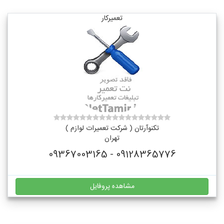
تعمیرکار
تکنوآرتان ( شرکت تعمیرات لوازم )
تهران
09128365776 - 09367003165
مشاهده پروفایل