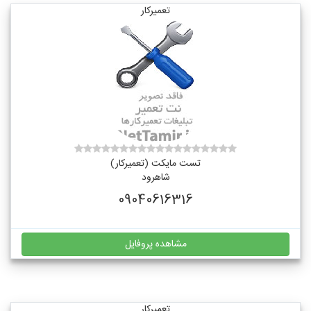
تعمیرکار
تست مایکت (تعمیرکار)
شاهرود
09040616316
مشاهده پروفایل
تعمیرکار