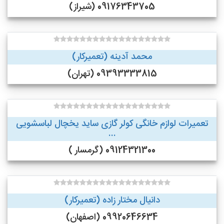
09176343705 (شیراز)
محمد آدینه (تعمیرکار)
09393333815 (تهران)
تعمیرات لوازم خانگی کولر گازی ساید یخچال لباسشویی
...
09124321300 (گرمسار )
دانیال مختار زاده (تعمیرکار)
09920646634 (اصفهان)