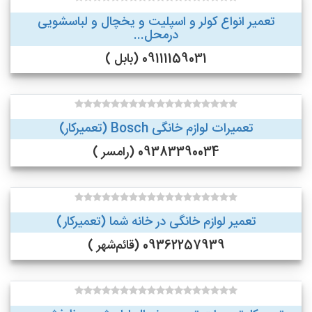
تعمیر انواع کولر و اسپلیت و یخچال و لباسشویی
درمحل...
09111159031 (بابل )
تعمیرات لوازم خانگی Bosch (تعمیرکار)
09383390034 (رامسر )
تعمیر لوازم خانگی در خانه شما (تعمیرکار)
09362257939 (قائم‌شهر )