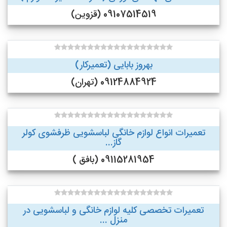
09107514519 (قزوین)
بهروز بابایی (تعمیرکار)
09124884924 (تهران)
تعمیرات انواع لوازم خانگی لباسشویی ظرفشوی کولر
گاز...
09115281954 (بافق )
تعمیرات تخصصی کلیه لوازم خانگی و لباسشویی در
منزل ...