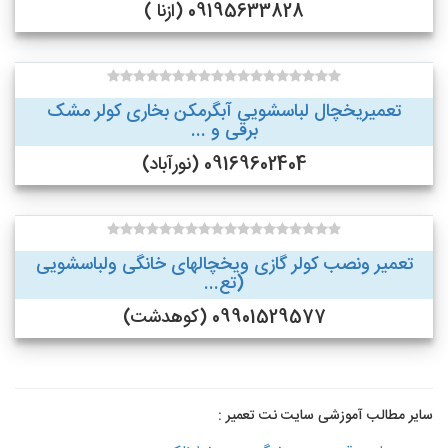
09195633828 (ازنا )
تعمیریخچال لباسشویی آبگرمکن بخاری کولر مشک
برقی و ...
09169602404 (نورآباد)
تعمیر ونصب کولر گازی ویخچالهای خانگی ولباسشویی
(تع...
09901529577 (کوهدشت)
سایر مطالب آموزشی سایت نت تعمیر :