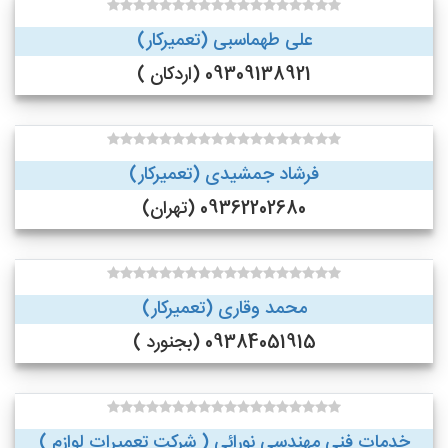
علی طهماسبی (تعمیرکار)
09309138921 (اردکان )
فرشاد جمشیدی (تعمیرکار)
09362202680 (تهران)
محمد وقاری (تعمیرکار)
09384051915 (بجنورد )
خدمات فنی مهندسی نورائی ( شرکت تعمیرات لوازم )