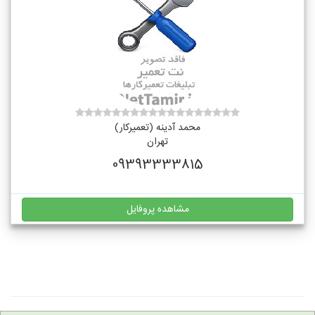
محمد آدینه (تعمیرکار)
تهران
09393333815
مشاهده پروفایل