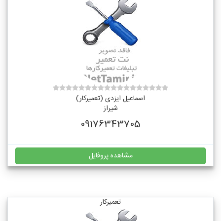
اسماعیل ایزدی (تعمیرکار)
شیراز
09176343705
مشاهده پروفایل
تعمیرکار