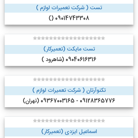
تست ( شرکت تعمیرات لوازم )
09014743308 ()
تست مایکت (تعمیرکار)
09040616316 (شاهرود )
تکنوآرتان ( شرکت تعمیرات لوازم )
09128365776 - 09367003165 (تهران)
اسماعیل ایزدی (تعمیرکار)