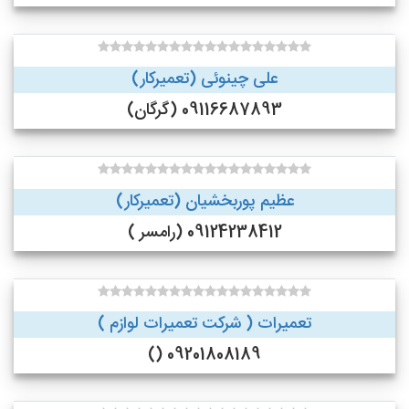
علی چینوئی (تعمیرکار)
09116687893 (گرگان)
عظیم پوربخشیان (تعمیرکار)
09124238412 (رامسر )
تعمیرات ( شرکت تعمیرات لوازم )
09201808189 ()