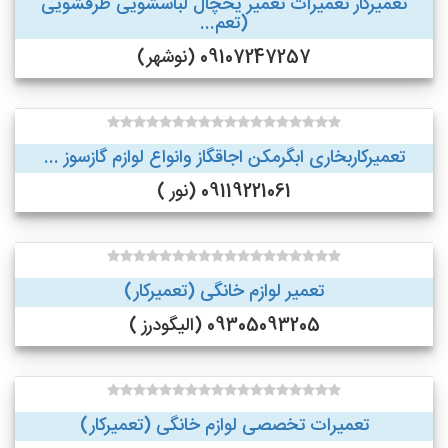
تعمیرکار تعمیرات تعمیر یخچال لباسشویی ظرفشویی
(تعم...
09107247257 (نوشهر)
تعمیرکاربخاری ابگرمکن اجاقگاز وانواع لوازم گازسوز ...
09119221061 (نور )
تعمیر لوازم خانگی (تعمیرکار)
09305093205 (الیگودرز )
تعمیرات تخصصی لوازم خانگی (تعمیرکار)