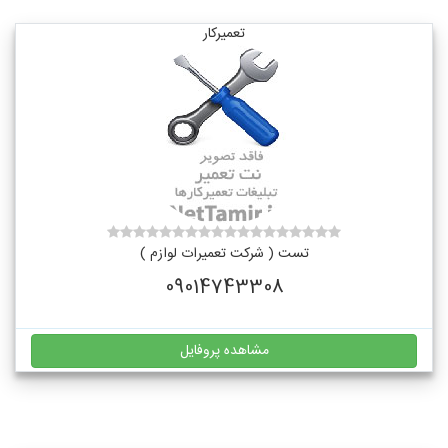
تعمیرکار
تست ( شرکت تعمیرات لوازم )
09014743308
مشاهده پروفایل