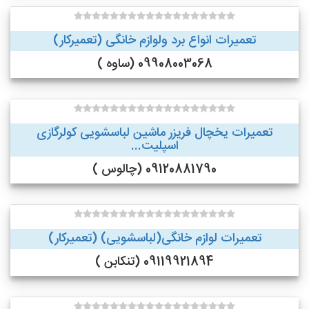
تعمیرات انواع برد ولوازم خانگی (تعمیرکار)
09908003068 (ساوه )
تعمیرات یخچال فریزر ماشین لباسشویی کولرگازی
اسپلیت...
09120881790 (چالوس )
تعمیرات لوازم خانگی(لباسشویی) (تعمیرکار)
09119921894 (تنکابن )