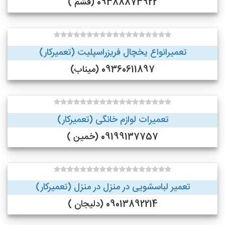
09388873922 (قشم )
تعمیرانواع یخچال فریزراسپلیت (تعمیرکار)
09360611897 (میناب)
تعمیرات لوازم خانگی (تعمیرکار)
09199137757 (خمین )
تعمیر لباسشویی در منزل در منزل (تعمیرکار)
09013892214 (دلیجان )