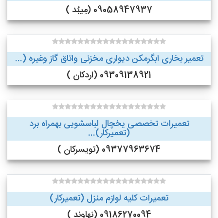
09058947937 (مِیبُد )
تعمیر بخاری ابگرمکن دیواری مخزنی واتاق گاز وغیره (...
09309138921 (اردکان )
تعمیرات تخصصی یخچال لباسشویی بهمراه برد
(تعمیرکار)...
09377963674 (تویسرکان )
تعمیرات کلیه لوازم منزل (تعمیرکار)
09186270094 (نهاوند )