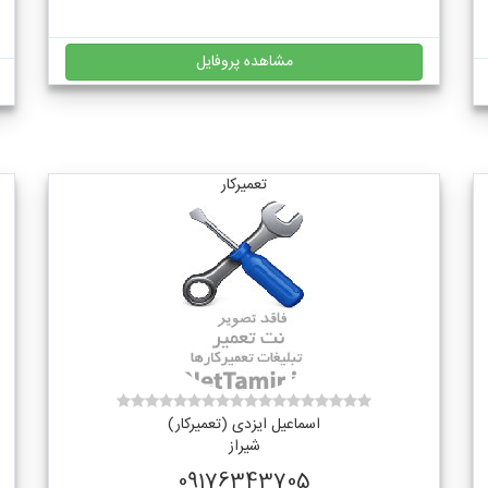
مشاهده پروفایل
تعمیرکار
اسماعیل ایزدی (تعمیرکار)
شیراز
09176343705