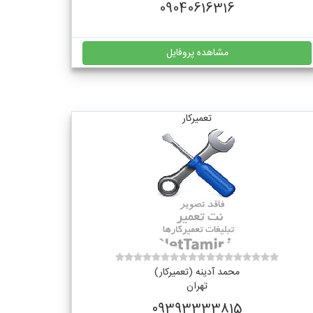
09040616316
مشاهده پروفایل
تعمیرکار
محمد آدینه (تعمیرکار)
تهران
09393333815