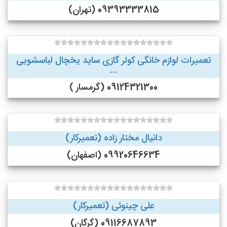
09393333815 (تهران)
تعمیرات لوازم خانگی کولر گازی ساید یخچال لباسشویی
...
09124321300 (گرمسار )
دانیال مختار زاده (تعمیرکار)
09920646634 (اصفهان)
علی چینوئی (تعمیرکار)
09116687893 (گرگان)