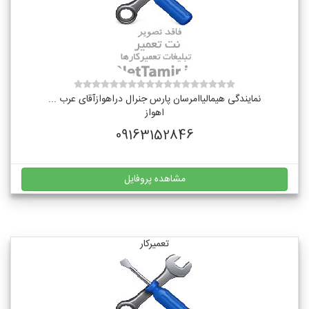
نمایندگی هیمالیاامرسان پارس جنرال دراهوازآقای عرب ...
اهواز
09163152846
مشاهده پروفایل
تعمیرکار