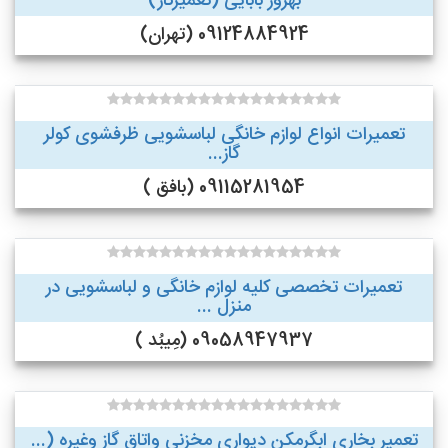
بهروز بابایی (تعمیرکار)
09124884924 (تهران)
تعمیرات انواع لوازم خانگی لباسشویی ظرفشوی کولر
گاز...
09115281954 (بافق )
تعمیرات تخصصی کلیه لوازم خانگی و لباسشویی در
منزل ...
09058947937 (مِیبُد )
تعمیر بخاری ابگرمکن دیواری مخزنی واتاق گاز وغیره (...