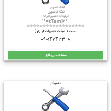
تست ( شرکت تعمیرات لوازم )
09014743308
مشاهده پروفایل
تعمیرکار