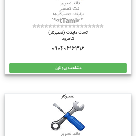
تست مایکت (تعمیرکار)
شاهرود
09040616316
مشاهده پروفایل
تعمیرکار