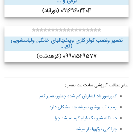
برقی و ...
09169602404 (نورآباد)
تعمیر ونصب کولر گازی ویخچالهای خانگی ولباسشویی
(تع...
09901529577 (کوهدشت)
سایر مطالب آموزشی سایت نت تعمیر :
کمپرسور باد فشارش کم شده چطور تعمیر کنم
پمپ آب روشن نمیشه چه مشکلی داره
دستگاه شیرینگ فیلم گرم نمیشه چرا
چرا کپی برگهها تار میشه