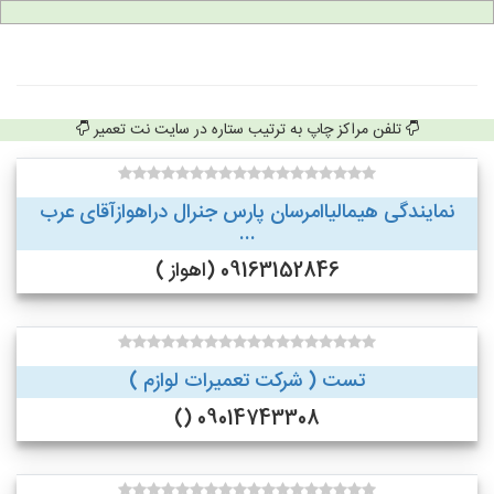
تلفن مراکز چاپ به ترتیب ستاره در سایت نت تعمیر
نمایندگی هیمالیاامرسان پارس جنرال دراهوازآقای عرب
...
09163152846 (اهواز )
تست ( شرکت تعمیرات لوازم )
09014743308 ()