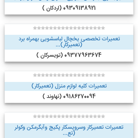
09309138921 (اردکان )
تعمیرات تخصصی یخچال لباسشویی بهمراه برد
(تعمیرکار)...
09377963674 (تویسرکان )
تعمیرات کلیه لوازم منزل (تعمیرکار)
09186270094 (نهاوند )
تعمیرات تعمیرکار وسرویسکار پکیج وآبگرمکن وکولر
(تع...