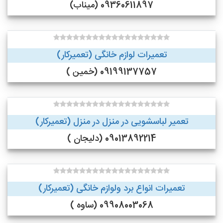
09360611897 (میناب)
تعمیرات لوازم خانگی (تعمیرکار)
09199137757 (خمین )
تعمیر لباسشویی در منزل در منزل (تعمیرکار)
09013892214 (دلیجان )
تعمیرات انواع برد ولوازم خانگی (تعمیرکار)
09908003068 (ساوه )