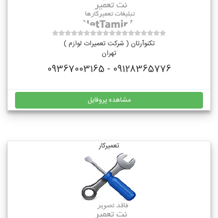
تکنوآرتان ( شرکت تعمیرات لوازم )
تهران
09128365776 - 09367003165
مشاهده پروفایل
تعمیرکار