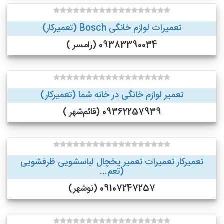
تعمیرات لوازم خانگی Bosch (تعمیرکار)
09383390034 (رامسر )
تعمیر لوازم خانگی در خانه شما (تعمیرکار)
09362257939 (قائم‌شهر )
تعمیرکار تعمیرات تعمیر یخچال لباسشویی ظرفشویی
(تعم...
09107247257 (نوشهر)