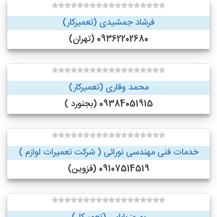
فرشاد جمشیدی (تعمیرکار)
09362202680 (تهران)
محمد وقاری (تعمیرکار)
09384051915 (بجنورد )
خدمات فنی مهندسی نورائی ( شرکت تعمیرات لوازم )
09107514519 (قزوین)