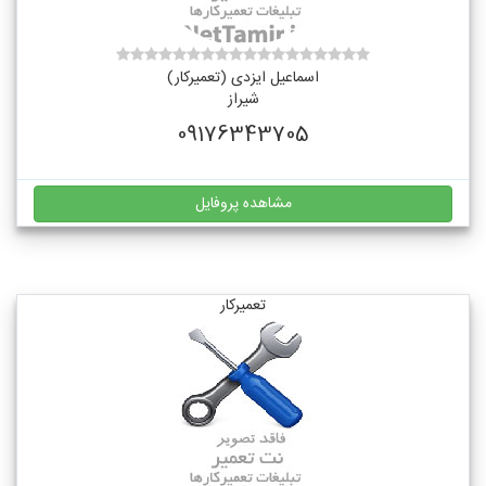
اسماعیل ایزدی (تعمیرکار)
شیراز
09176343705
مشاهده پروفایل
تعمیرکار