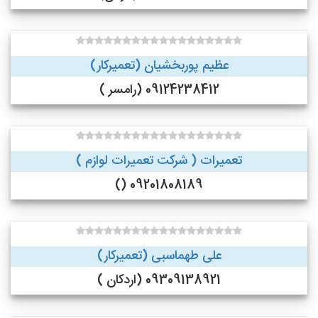
عظیم پوربخشیان (تعمیرکار)
09124238412 (رامسر )
تعمیرات ( شرکت تعمیرات لوازم )
09201808189 ()
علی طهماسبی (تعمیرکار)
09309138921 (اردکان )