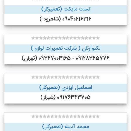
تست مایکت (تعمیرکار)
09040616316 (شاهرود )
تکنوآرتان ( شرکت تعمیرات لوازم )
09128365776 - 09367003165 (تهران)
اسماعیل ایزدی (تعمیرکار)
09176343705 (شیراز)
محمد آدینه (تعمیرکار)