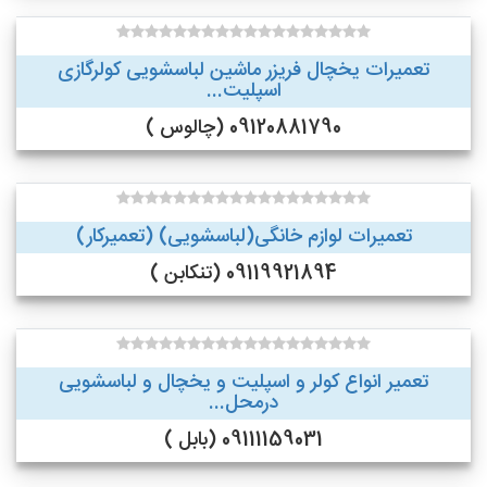
تعمیرات یخچال فریزر ماشین لباسشویی کولرگازی
اسپلیت...
09120881790 (چالوس )
تعمیرات لوازم خانگی(لباسشویی) (تعمیرکار)
09119921894 (تنکابن )
تعمیر انواع کولر و اسپلیت و یخچال و لباسشویی
درمحل...
09111159031 (بابل )