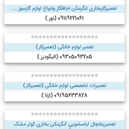
تعمیرکاربخاری ابگرمکن اجاقگاز وانواع لوازم گازسوز ...
09119221061 (نور )
تعمیر لوازم خانگی (تعمیرکار)
09305093205 (الیگودرز )
تعمیرات تخصصی لوازم خانگی (تعمیرکار)
09195633828 (ازنا )
تعمیریخچال لباسشویی آبگرمکن بخاری کولر مشک