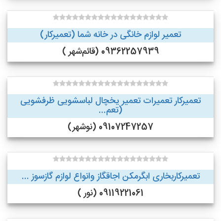
تعمیر لوازم خانگی در خانه شما (تعمیرکار)
09362257939 (قائم‌شهر )
تعمیرکار تعمیرات تعمیر یخچال لباسشویی ظرفشویی
(تعم...
09107247257 (نوشهر)
تعمیرکاربخاری ابگرمکن اجاقگاز وانواع لوازم گازسوز ...
09119221061 (نور )