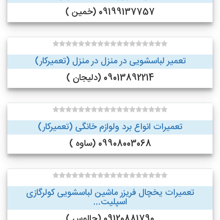
09199137757 (خمین )
تعمیر لباسشویی در منزل در منزل (تعمیرکار)
09013892214 (دلیجان )
تعمیرات انواع برد ولوازم خانگی (تعمیرکار)
09908003068 (ساوه )
تعمیرات یخچال فریزر ماشین لباسشویی کولرگازی
اسپلیت...
09120881790 (چالوس )