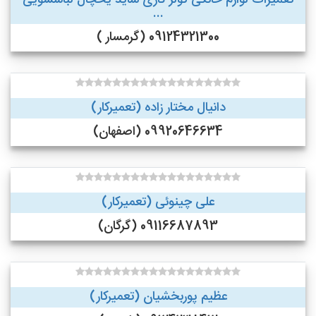
تعمیرات لوازم خانگی کولر گازی ساید یخچال لباسشویی
...
09124321300 (گرمسار )
دانیال مختار زاده (تعمیرکار)
09920646634 (اصفهان)
علی چینوئی (تعمیرکار)
09116687893 (گرگان)
عظیم پوربخشیان (تعمیرکار)