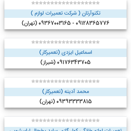
تکنوآرتان ( شرکت تعمیرات لوازم )
09128365776 - 09367003165 (تهران)
اسماعیل ایزدی (تعمیرکار)
09176343705 (شیراز)
محمد آدینه (تعمیرکار)
09393333815 (تهران)