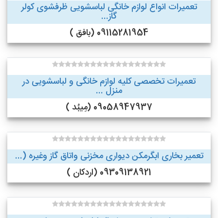
تعمیرات انواع لوازم خانگی لباسشویی ظرفشوی کولر
گاز...
09115281954 (بافق )
تعمیرات تخصصی کلیه لوازم خانگی و لباسشویی در
منزل ...
09058947937 (مِیبُد )
تعمیر بخاری ابگرمکن دیواری مخزنی واتاق گاز وغیره (...
09309138921 (اردکان )