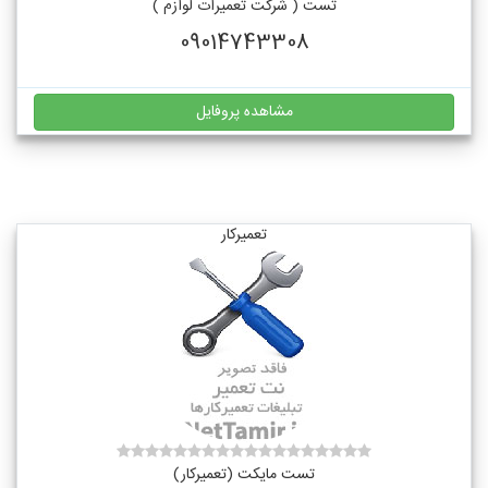
تست ( شرکت تعمیرات لوازم )
09014743308
مشاهده پروفایل
تعمیرکار
تست مایکت (تعمیرکار)