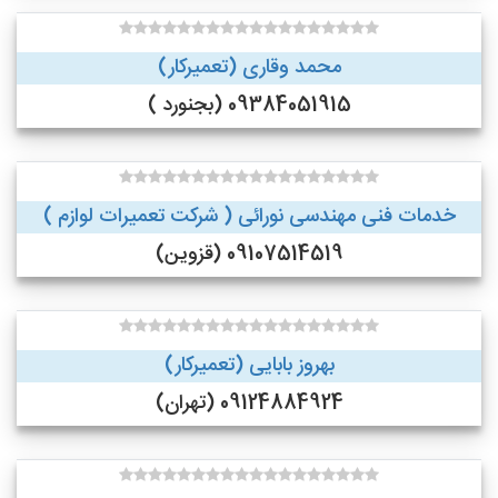
محمد وقاری (تعمیرکار)
09384051915 (بجنورد )
خدمات فنی مهندسی نورائی ( شرکت تعمیرات لوازم )
09107514519 (قزوین)
بهروز بابایی (تعمیرکار)
09124884924 (تهران)