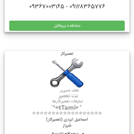
09128365776 - 09367003165
مشاهده پروفایل
تعمیرکار
اسماعیل ایزدی (تعمیرکار)
شیراز