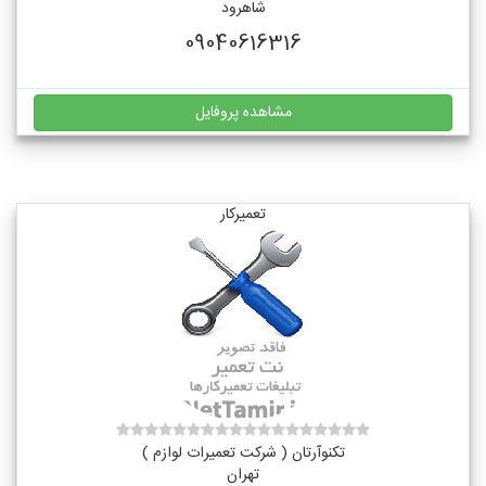
شاهرود
09040616316
مشاهده پروفایل
تعمیرکار
تکنوآرتان ( شرکت تعمیرات لوازم )
تهران