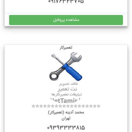
09176343705
مشاهده پروفایل
تعمیرکار
محمد آدینه (تعمیرکار)
تهران
09393333815