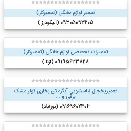
تعمیر لوازم خانگی (تعمیرکار)
09305093205 (الیگودرز )
تعمیرات تخصصی لوازم خانگی (تعمیرکار)
09195633828 (ازنا )
تعمیریخچال لباسشویی آبگرمکن بخاری کولر مشک
برقی و ...
09169602404 (نورآباد)