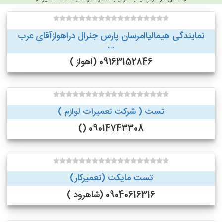
نمایندگی هیمالیاامرسان پارس جنرال دراهوازآقای عرب
...
09163152846 (اهواز )
تست ( شرکت تعمیرات لوازم )
09014743308 ()
تست مایکت (تعمیرکار)
09040616316 (شاهرود )