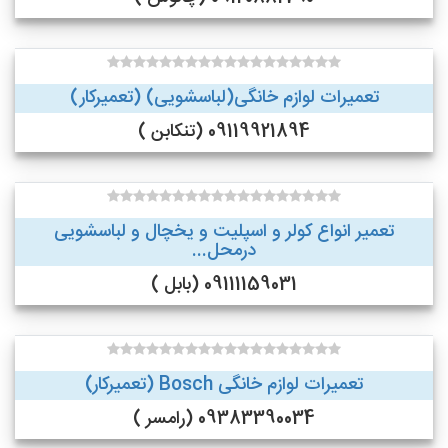
تعمیرات لوازم خانگی(لباسشویی) (تعمیرکار)
09119921894 (تنکابن )
تعمیر انواع کولر و اسپلیت و یخچال و لباسشویی
درمحل...
09111159031 (بابل )
تعمیرات لوازم خانگی Bosch (تعمیرکار)
09383390034 (رامسر )