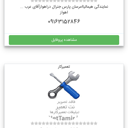
نمایندگی هیمالیاامرسان پارس جنرال دراهوازآقای عرب ...
اهواز
09163152846
مشاهده پروفایل
تعمیرکار