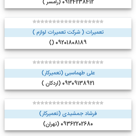
09124238412 (رامسر )
تعمیرات ( شرکت تعمیرات لوازم )
09201808189 ()
علی طهماسبی (تعمیرکار)
09309138921 (اردکان )
فرشاد جمشیدی (تعمیرکار)
09362202680 (تهران)