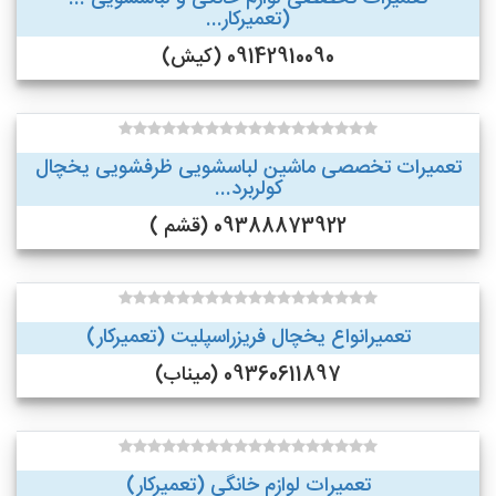
(تعمیرکار...
09142910090 (کیش)
تعمیرات تخصصی ماشین لباسشویی ظرفشویی یخچال
کولربرد...
09388873922 (قشم )
تعمیرانواع یخچال فریزراسپلیت (تعمیرکار)
09360611897 (میناب)
تعمیرات لوازم خانگی (تعمیرکار)