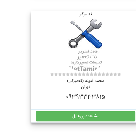
تعمیرکار
محمد آدینه (تعمیرکار)
تهران
09393333815
مشاهده پروفایل