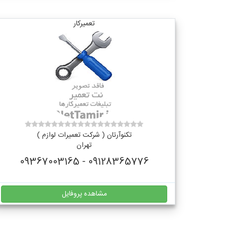
تعمیرکار
تکنوآرتان ( شرکت تعمیرات لوازم )
تهران
09128365776 - 09367003165
مشاهده پروفایل