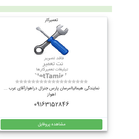
تعمیرکار
نمایندگی هیمالیاامرسان پارس جنرال دراهوازآقای عرب ...
اهواز
09163152846
مشاهده پروفایل