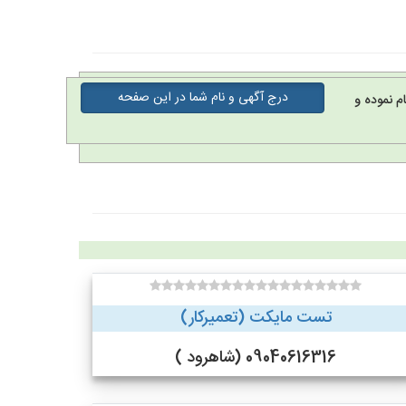
درج آگهی و نام شما در این صفحه
م نموده و
تست مایکت (تعمیرکار)
09040616316 (شاهرود )