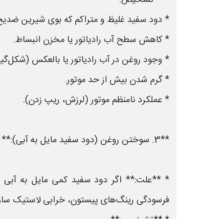
* **تشخیص:**
* دود سفید غلیظ و متراکم که بوی شیرین ضدیخ
* کاهش سطح آب رادیاتور یا مخزن انبساط.
* وجود روغن در آب رادیاتور یا بالعکس (شکل‌گی
* گرم شدن بیش از حد موتور.
* عملکرد نامنظم موتور (لرزش، ریپ زدن).
**3. سوختن روغن (دود سفید مایل به آبی):**
* **علت:** اگر دود سفید کمی مایل به آبی ب
فرسودگی رینگ‌های پیستون، خرابی لاستیک ساق 