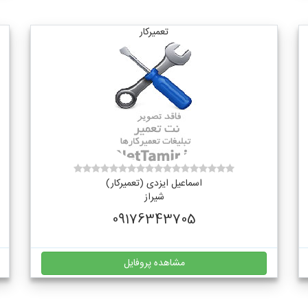
تعمیرکار
اسماعیل ایزدی (تعمیرکار)
شیراز
09176343705
مشاهده پروفایل