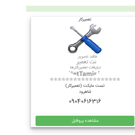
تعمیرکار
تست مایکت (تعمیرکار)
شاهرود
09040616316
مشاهده پروفایل