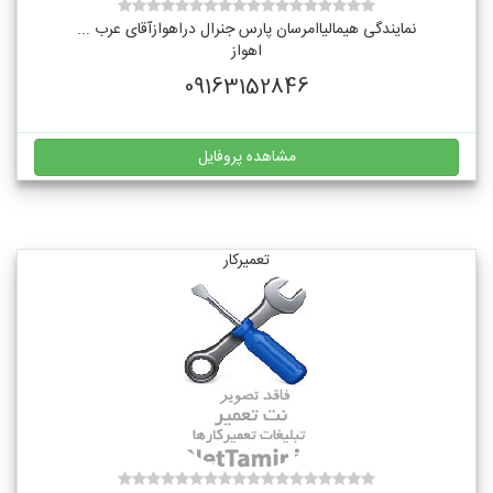
نمایندگی هیمالیاامرسان پارس جنرال دراهوازآقای عرب ...
اهواز
09163152846
مشاهده پروفایل
تعمیرکار