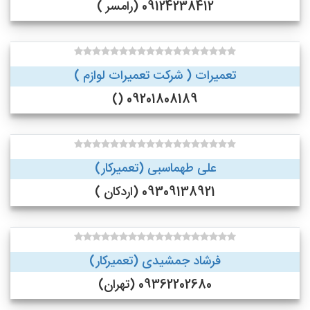
09124238412 (رامسر )
تعمیرات ( شرکت تعمیرات لوازم )
09201808189 ()
علی طهماسبی (تعمیرکار)
09309138921 (اردکان )
فرشاد جمشیدی (تعمیرکار)
09362202680 (تهران)