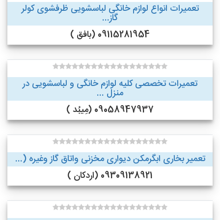
تعمیرات انواع لوازم خانگی لباسشویی ظرفشوی کولر
گاز...
09115281954 (بافق )
تعمیرات تخصصی کلیه لوازم خانگی و لباسشویی در
منزل ...
09058947937 (مِیبُد )
تعمیر بخاری ابگرمکن دیواری مخزنی واتاق گاز وغیره (...
09309138921 (اردکان )