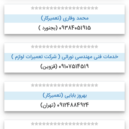
محمد وقاری (تعمیرکار)
09384051915 (بجنورد )
خدمات فنی مهندسی نورائی ( شرکت تعمیرات لوازم )
09107514519 (قزوین)
بهروز بابایی (تعمیرکار)
09124884924 (تهران)