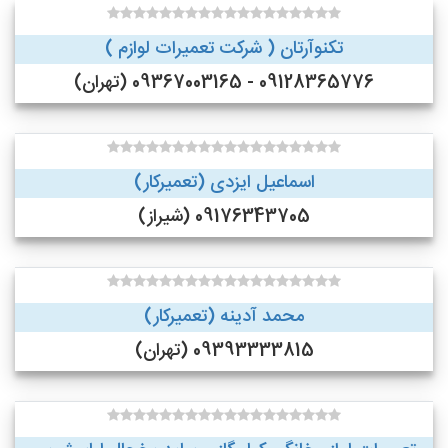
تکنوآرتان ( شرکت تعمیرات لوازم )
09128365776 - 09367003165 (تهران)
اسماعیل ایزدی (تعمیرکار)
09176343705 (شیراز)
محمد آدینه (تعمیرکار)
09393333815 (تهران)