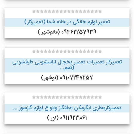
تعمیر لوازم خانگی در خانه شما (تعمیرکار)
09362257939 (قائم‌شهر )
تعمیرکار تعمیرات تعمیر یخچال لباسشویی ظرفشویی
(تعم...
09107247257 (نوشهر)
تعمیرکاربخاری ابگرمکن اجاقگاز وانواع لوازم گازسوز ...
09119221061 (نور )