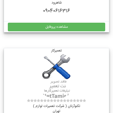
شاهرود
09040616316
مشاهده پروفایل
تعمیرکار
تکنوآرتان ( شرکت تعمیرات لوازم )
تهران