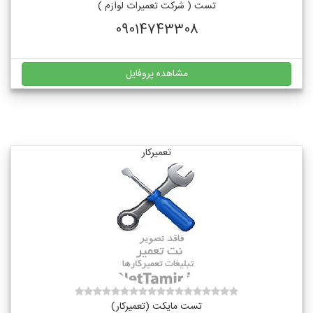
تست ( شرکت تعمیرات لوازم )
09014743308
مشاهده پروفایل
تعمیرکار
تست مایکت (تعمیرکار)