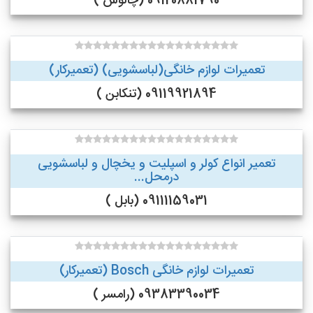
09120881790 (چالوس )
تعمیرات لوازم خانگی(لباسشویی) (تعمیرکار)
09119921894 (تنکابن )
تعمیر انواع کولر و اسپلیت و یخچال و لباسشویی
درمحل...
09111159031 (بابل )
تعمیرات لوازم خانگی Bosch (تعمیرکار)
09383390034 (رامسر )