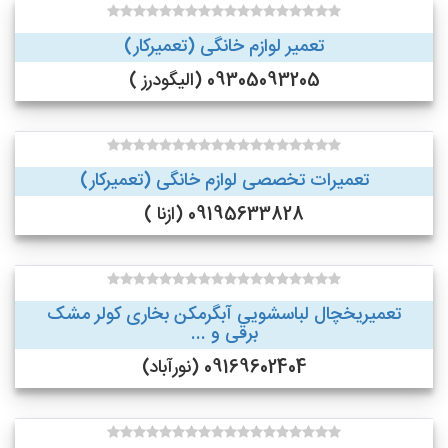
تعمیر لوازم خانگی (تعمیرکار)
09305093205 (الیگودرز )
تعمیرات تخصصی لوازم خانگی (تعمیرکار)
09195633828 (ازنا )
تعمیریخچال لباسشویی آبگرمکن بخاری کولر مشک
برقی و ...
09169602404 (نورآباد)