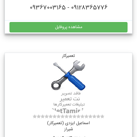
09128365776 - 09367003165
مشاهده پروفایل
تعمیرکار
اسماعیل ایزدی (تعمیرکار)
شیراز