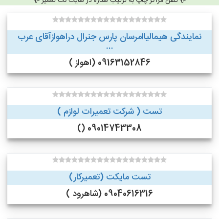
تلفن مراکز چاپ به ترتیب ستاره در سایت نت تعمیر
نمایندگی هیمالیاامرسان پارس جنرال دراهوازآقای عرب
...
09163152846 (اهواز )
تست ( شرکت تعمیرات لوازم )
09014743308 ()
تست مایکت (تعمیرکار)
09040616316 (شاهرود )