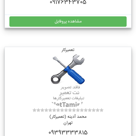
09176343705
مشاهده پروفایل
تعمیرکار
محمد آدینه (تعمیرکار)
تهران
09393333815