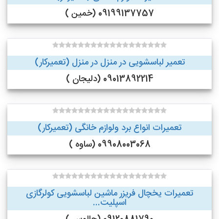
09199137757 (خمین )
تعمیر لباسشویی در منزل در منزل (تعمیرکار)
09013892214 (دلیجان )
تعمیرات انواع برد ولوازم خانگی (تعمیرکار)
09908003068 (ساوه )
تعمیرات یخچال فریزر ماشین لباسشویی کولرگازی
اسپلیت...