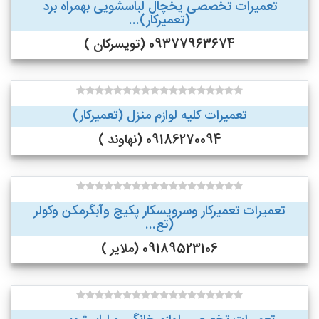
تعمیرات تخصصی یخچال لباسشویی بهمراه برد
(تعمیرکار)...
09377963674 (تویسرکان )
تعمیرات کلیه لوازم منزل (تعمیرکار)
09186270094 (نهاوند )
تعمیرات تعمیرکار وسرویسکار پکیج وآبگرمکن وکولر
(تع...
09189523106 (ملایر )