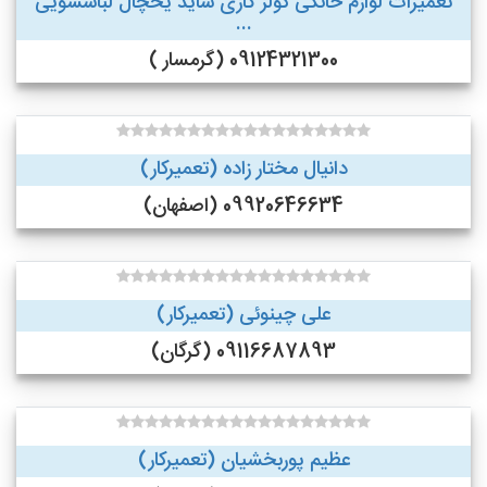
تعمیرات لوازم خانگی کولر گازی ساید یخچال لباسشویی
...
09124321300 (گرمسار )
دانیال مختار زاده (تعمیرکار)
09920646634 (اصفهان)
علی چینوئی (تعمیرکار)
09116687893 (گرگان)
عظیم پوربخشیان (تعمیرکار)