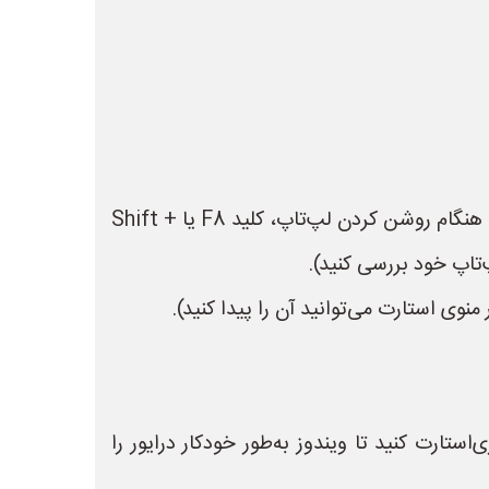
* **حالت Safe Mode (حالت امن):** لپ‌تاپ را در حالت Safe Mode بوت کنید. برای این کار، معمولاً باید هنگام روشن کردن لپ‌تاپ، کلید F8 یا Shift +
Uninstall (حذف) کنید و سپس لپ‌تاپ را ری‌استارت کنید تا ویندوز به‌طور خودکار درایور را