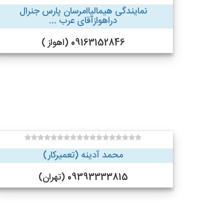
نمایندگی هیمالیاامرسان پارس جنرال
دراهوازآقای عرب ...
09163152846 (اهواز )
محمد آدینه (تعمیرکار)
09393333815 (تهران)