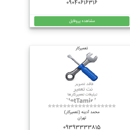
09040616316
مشاهده پروفایل
تعمیرکار
محمد آدینه (تعمیرکار)
تهران
09393333815