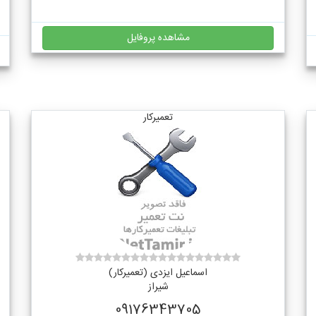
مشاهده پروفایل
تعمیرکار
اسماعیل ایزدی (تعمیرکار)
شیراز
09176343705