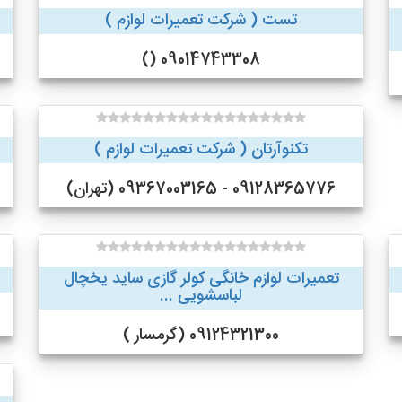
تست ( شرکت تعمیرات لوازم )
09014743308 ()
تکنوآرتان ( شرکت تعمیرات لوازم )
09128365776 - 09367003165 (تهران)
تعمیرات لوازم خانگی کولر گازی ساید یخچال
لباسشویی ...
09124321300 (گرمسار )