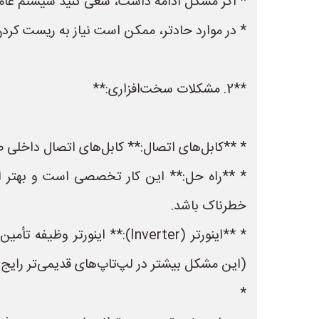
* اگر مشکل ادامه داشت، سعی کنید سیستم عامل 
* در موارد حادتر، ممکن است نیاز به ریست کردن (reset) یا نصب مجدد سیستم عامل 
**2. مشکلات سخت‌افزاری:**
* **کابل‌های اتصال:** کابل‌های اتصال داخل
* **راه حل:** این کار تخصصی است و بهتر اس
خطرناک باشد.
* **اینورتر (Inverter):** ا
(این مشکل بیشتر در لپ‌تاپ‌های قدیمی‌تر رایج
*