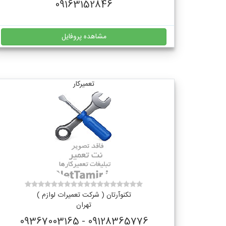
09163152846
مشاهده پروفایل
تعمیرکار
تکنوآرتان ( شرکت تعمیرات لوازم )
تهران
09128365776 - 09367003165