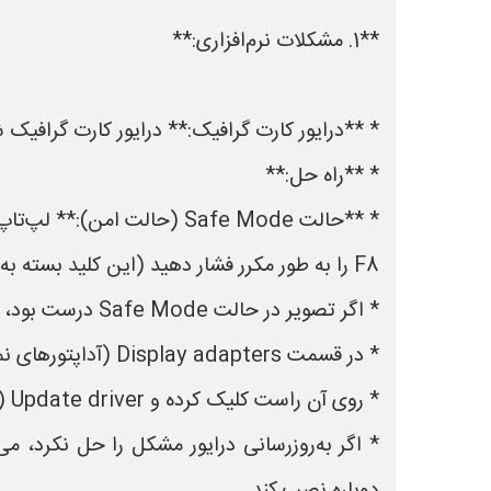
**1. مشکلات نرم‌افزاری:**
* **درایور کارت گرافیک:** درایور کارت گرافیک
* **راه حل:**
F8 را به طور مکرر فشار دهید (این کلید بسته به مدل لپ‌تاپ ممکن است متفاوت باشد. در دفترچه راهنمای لپ‌تاپ خود بررسی کنید).
* اگر تصویر در حالت Safe Mode درست بود، به Device Manager (مدیریت دستگاه) بروید (با جستجو در منوی استارت می‌توانید آن را پیدا کنید).
* در قسمت Display adapters (آداپتورهای نمایش)، کارت گرافیک خود را پیدا کنید.
* روی آن راست کلیک کرده و Update driver (به‌روزرسانی درایور) را انتخاب کنید.