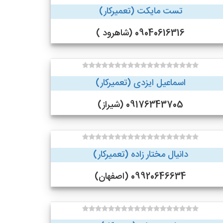
تست مایکت (تعمیرکار)
09040616316 (شاهرود )
اسماعیل ایزدی (تعمیرکار)
09176343705 (شیراز)
دانیال مختار زاده (تعمیرکار)
09920646634 (اصفهان)