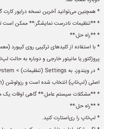
دوباره نصب کند.
* همچنین می‌توانید آخرین نسخه درایور کارت گرافیک خود را از وب‌س
* **تنظیمات نادرست نمایشگر:** ممکن است تنظ
* **راه حل:**
پروژکتور یا مانیتور خارجی و دوباره به حالت لپ‌ت
اصلی (لپ‌تاپ) انتخاب شده است و رزولوشن (resolution) و نرخ تازه‌سازی (refresh rate) مناسب تنظیم شده‌اند.
* **مشکلات سیستم عامل:** گاهی اوقات یک م
* **راه حل:**
* لپ‌تاپ را ری‌استارت کنید.