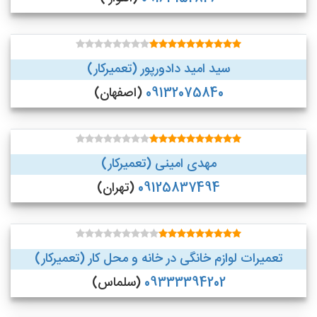
سید امید دادورپور (تعمیرکار)
09132075840
(اصفهان)
مهدی امینی (تعمیرکار)
09125837494
(تهران)
تعمیرات لوازم خانگی در خانه و محل کار (تعمیرکار)
09333394202
(سلماس)