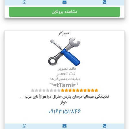
مشاهده پروفایل
تعمیرکار
نمایندگی هیمالیاامرسان پارس جنرال دراهوازآقای عرب ...
اهواز
09163152846