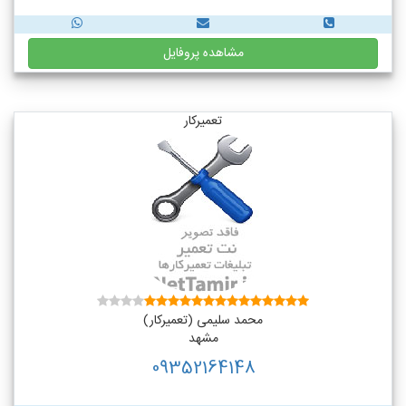
مشاهده پروفایل
تعمیرکار
محمد سلیمی (تعمیرکار)
مشهد
09352164148