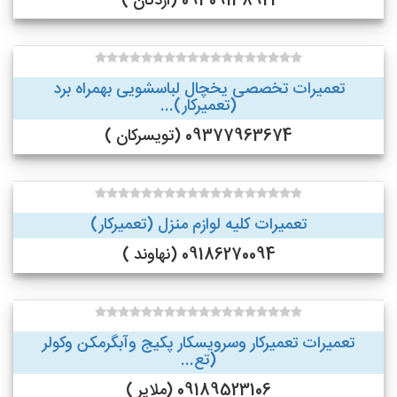
09309138921 (اردکان )
تعمیرات تخصصی یخچال لباسشویی بهمراه برد
(تعمیرکار)...
09377963674 (تویسرکان )
تعمیرات کلیه لوازم منزل (تعمیرکار)
09186270094 (نهاوند )
تعمیرات تعمیرکار وسرویسکار پکیج وآبگرمکن وکولر
(تع...
09189523106 (ملایر )