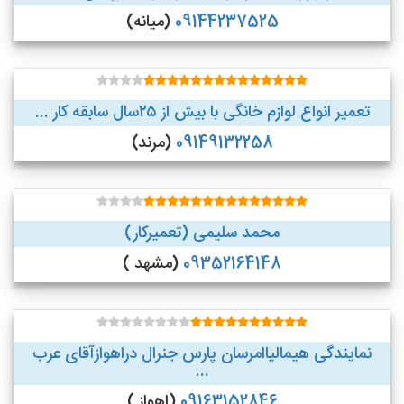
09144237525
(میانه)
تعمیر انواع لوازم خانگی با بیش از ۲۵سال سابقه کار ...
09149132258
(مرند)
محمد سلیمی (تعمیرکار)
09352164148
(مشهد )
نمایندگی هیمالیاامرسان پارس جنرال دراهوازآقای عرب
...
09163152846
(اهواز )