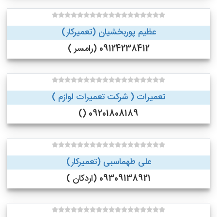
عظیم پوربخشیان (تعمیرکار)
09124238412 (رامسر )
تعمیرات ( شرکت تعمیرات لوازم )
09201808189 ()
علی طهماسبی (تعمیرکار)
09309138921 (اردکان )