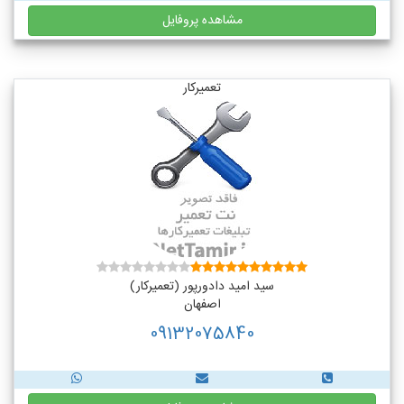
مشاهده پروفایل
تعمیرکار
سید امید دادورپور (تعمیرکار)
اصفهان
09132075840