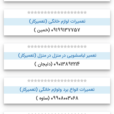
تعمیرات لوازم خانگی (تعمیرکار)
09199137757 (خمین )
تعمیر لباسشویی در منزل در منزل (تعمیرکار)
09013892214 (دلیجان )
تعمیرات انواع برد ولوازم خانگی (تعمیرکار)
09908003068 (ساوه )