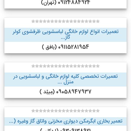
09124884924 (تهران)
تعمیرات انواع لوازم خانگی لباسشویی ظرفشوی کولر
گاز...
09115281954 (بافق )
تعمیرات تخصصی کلیه لوازم خانگی و لباسشویی در
منزل ...
09058947937 (مِیبُد )
تعمیر بخاری ابگرمکن دیواری مخزنی واتاق گاز وغیره (...