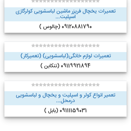
تعمیرات یخچال فریزر ماشین لباسشویی کولرگازی
اسپلیت...
09120881790 (چالوس )
تعمیرات لوازم خانگی(لباسشویی) (تعمیرکار)
09119921894 (تنکابن )
تعمیر انواع کولر و اسپلیت و یخچال و لباسشویی
درمحل...
09111159031 (بابل )