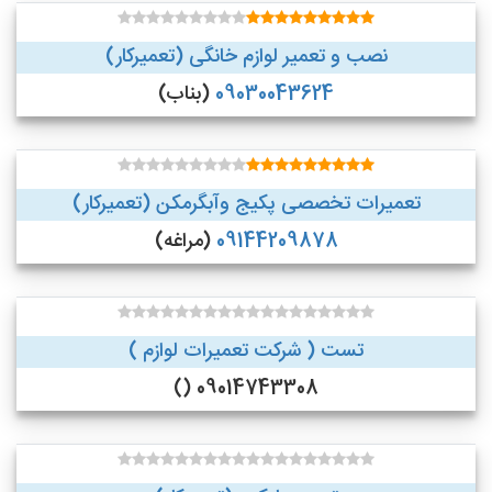
نصب و تعمیر لوازم خانگی (تعمیرکار)
09030043624
(بناب)
تعمیرات تخصصی پکیج وآبگرمکن (تعمیرکار)
09144209878
(مراغه)
تست ( شرکت تعمیرات لوازم )
09014743308 ()