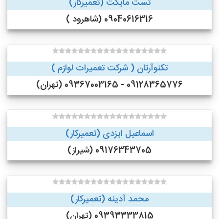
تست مایکت (تعمیرکار)
09040616316 (شاهرود )
تکنوآرتان ( شرکت تعمیرات لوازم )
09128365776 - 09367003165 (تهران)
اسماعیل ایزدی (تعمیرکار)
09176343705 (شیراز)
محمد آدینه (تعمیرکار)
09393333815 (تهران)