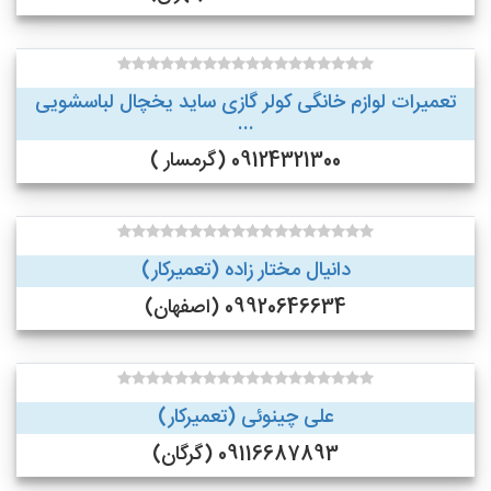
تعمیرات لوازم خانگی کولر گازی ساید یخچال لباسشویی
...
09124321300 (گرمسار )
دانیال مختار زاده (تعمیرکار)
09920646634 (اصفهان)
علی چینوئی (تعمیرکار)
09116687893 (گرگان)