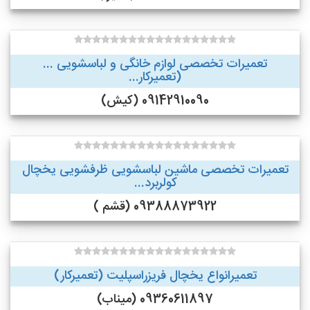
تعمیرات تخصصی لوازم خانگی و لباسشویی ...
(تعمیرکار...
09142910090 (کیش)
تعمیرات تخصصی ماشین لباسشویی ظرفشویی یخچال
کولربرد...
09388873922 (قشم )
تعمیرانواع یخچال فریزراسپلیت (تعمیرکار)
09360611897 (میناب)