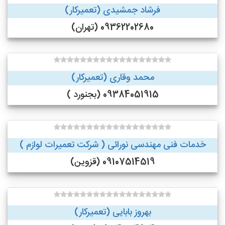
فرشاد جمشیدی (تعمیرکار)
09362202680 (تهران)
محمد وقاری (تعمیرکار)
09384051915 (بجنورد )
خدمات فنی مهندسی نورائی ( شرکت تعمیرات لوازم )
09107514519 (قزوین)
بهروز بابایی (تعمیرکار)