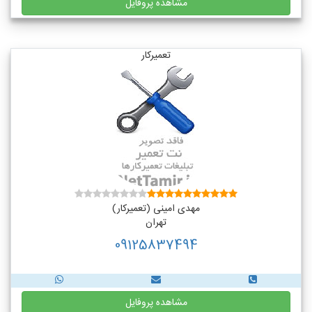
مشاهده پروفایل
تعمیرکار
مهدی امینی (تعمیرکار)
تهران
09125837494
مشاهده پروفایل