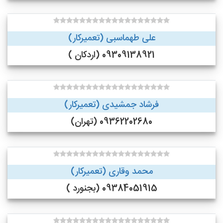
علی طهماسبی (تعمیرکار)
09309138921 (اردکان )
فرشاد جمشیدی (تعمیرکار)
09362202680 (تهران)
محمد وقاری (تعمیرکار)
09384051915 (بجنورد )