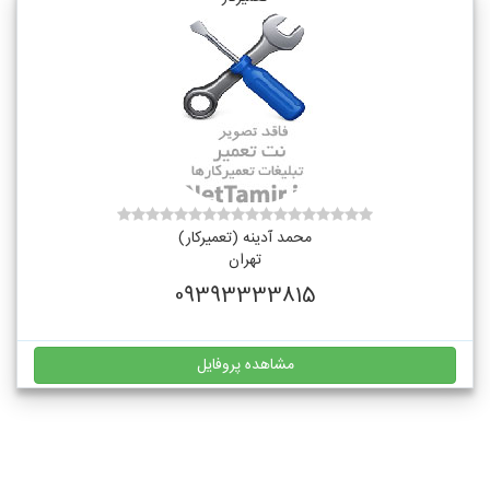
محمد آدینه (تعمیرکار)
تهران
09393333815
مشاهده پروفایل