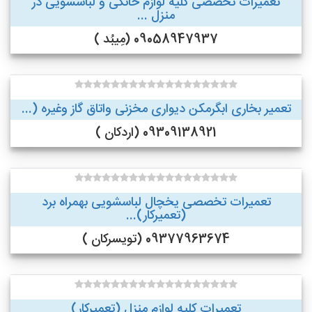
تعمیرات تخصصی کلیه لوازم خانگی و لباسشویی در
منزل ...
09058947937 (مِیبُد )
تعمیر بخاری ابگرمکن دیواری مخزنی واتاق گاز وغیره (...
09309138921 (اردکان )
تعمیرات تخصصی یخچال لباسشویی بهمراه برد
(تعمیرکار)...
09377963674 (تویسرکان )
تعمیرات کلیه لوازم منزل (تعمیرکار)