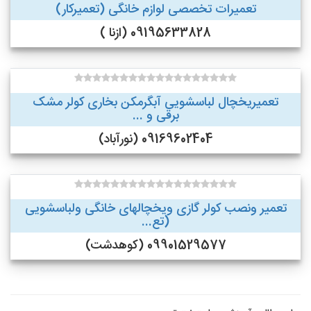
تعمیرات تخصصی لوازم خانگی (تعمیرکار)
09195633828 (ازنا )
تعمیریخچال لباسشویی آبگرمکن بخاری کولر مشک
برقی و ...
09169602404 (نورآباد)
تعمیر ونصب کولر گازی ویخچالهای خانگی ولباسشویی
(تع...
09901529577 (کوهدشت)