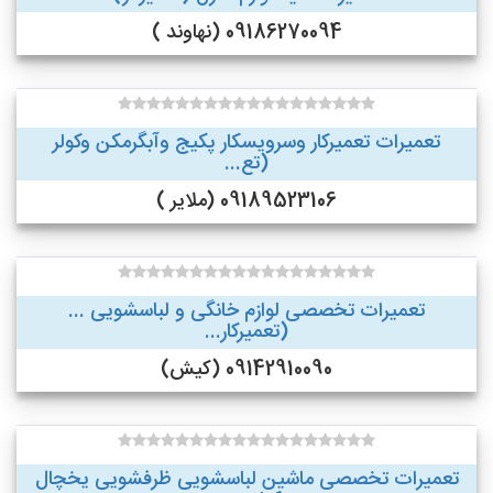
09186270094 (نهاوند )
تعمیرات تعمیرکار وسرویسکار پکیج وآبگرمکن وکولر
(تع...
09189523106 (ملایر )
تعمیرات تخصصی لوازم خانگی و لباسشویی ...
(تعمیرکار...
09142910090 (کیش)
تعمیرات تخصصی ماشین لباسشویی ظرفشویی یخچال