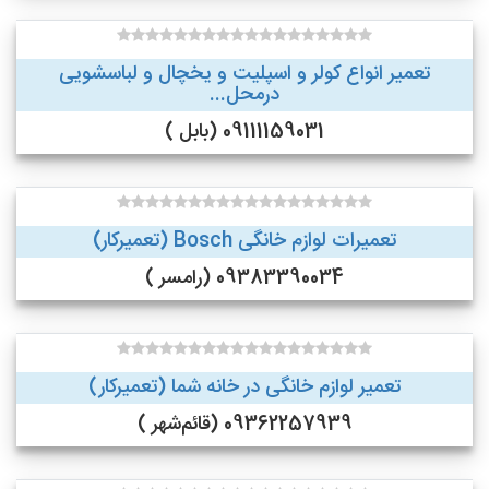
تعمیر انواع کولر و اسپلیت و یخچال و لباسشویی
درمحل...
09111159031 (بابل )
تعمیرات لوازم خانگی Bosch (تعمیرکار)
09383390034 (رامسر )
تعمیر لوازم خانگی در خانه شما (تعمیرکار)
09362257939 (قائم‌شهر )