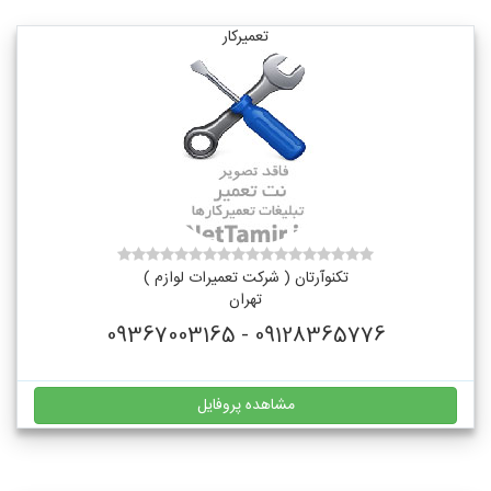
تعمیرکار
تکنوآرتان ( شرکت تعمیرات لوازم )
تهران
09128365776 - 09367003165
مشاهده پروفایل