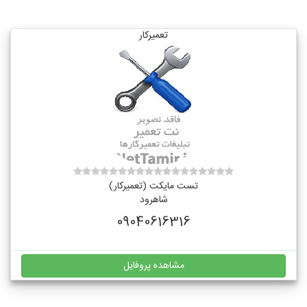
تعمیرکار
تست مایکت (تعمیرکار)
شاهرود
09040616316
مشاهده پروفایل