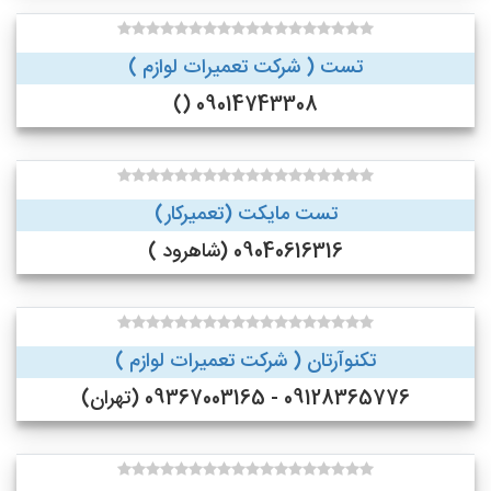
تست ( شرکت تعمیرات لوازم )
09014743308 ()
تست مایکت (تعمیرکار)
09040616316 (شاهرود )
تکنوآرتان ( شرکت تعمیرات لوازم )
09128365776 - 09367003165 (تهران)