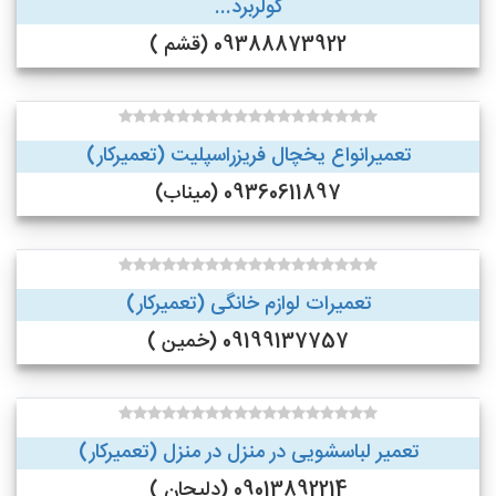
کولربرد...
09388873922 (قشم )
تعمیرانواع یخچال فریزراسپلیت (تعمیرکار)
09360611897 (میناب)
تعمیرات لوازم خانگی (تعمیرکار)
09199137757 (خمین )
تعمیر لباسشویی در منزل در منزل (تعمیرکار)
09013892214 (دلیجان )