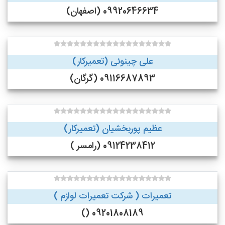
09920646634 (اصفهان)
علی چینوئی (تعمیرکار)
09116687893 (گرگان)
عظیم پوربخشیان (تعمیرکار)
09124238412 (رامسر )
تعمیرات ( شرکت تعمیرات لوازم )
09201808189 ()