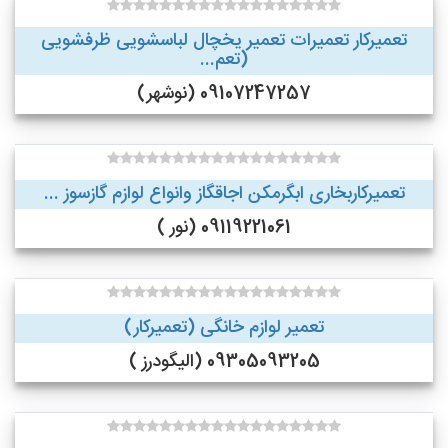
تعمیرکار تعمیرات تعمیر یخچال لباسشویی ظرفشویی
(تعم...
09107247257 (نوشهر)
تعمیرکاربخاری ابگرمکن اجاقگاز وانواع لوازم گازسوز ...
09119221061 (نور )
تعمیر لوازم خانگی (تعمیرکار)
09305093205 (الیگودرز )