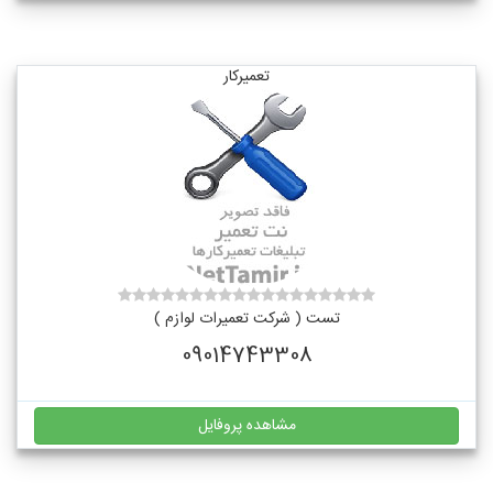
تعمیرکار
تست ( شرکت تعمیرات لوازم )
09014743308
مشاهده پروفایل