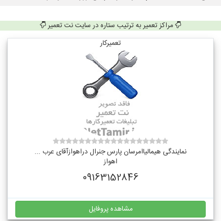
مراکز تعمیر به ترتیب ستاره در سایت نت تعمیر
تعمیرکار
نمایندگی هیمالیاامرسان پارس جنرال دراهوازآقای عرب ...
اهواز
09163152846
مشاهده پروفایل