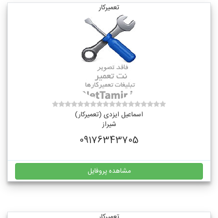
تعمیرکار
اسماعیل ایزدی (تعمیرکار)
شیراز
09176343705
مشاهده پروفایل
تعمیرکار