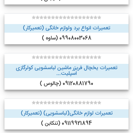
تعمیرات انواع برد ولوازم خانگی (تعمیرکار)
09908003068 (ساوه )
تعمیرات یخچال فریزر ماشین لباسشویی کولرگازی
اسپلیت...
09120881790 (چالوس )
تعمیرات لوازم خانگی(لباسشویی) (تعمیرکار)
09119921894 (تنکابن )