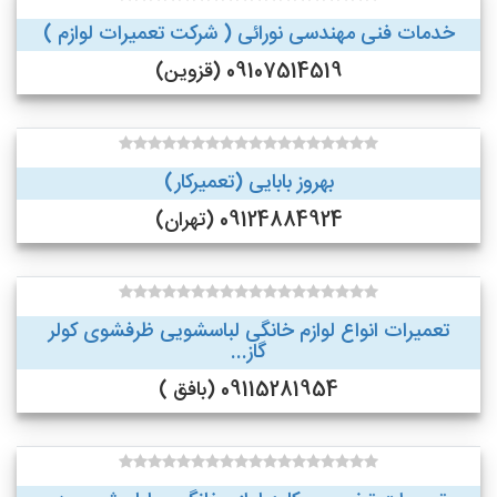
خدمات فنی مهندسی نورائی ( شرکت تعمیرات لوازم )
09107514519 (قزوین)
بهروز بابایی (تعمیرکار)
09124884924 (تهران)
تعمیرات انواع لوازم خانگی لباسشویی ظرفشوی کولر
گاز...
09115281954 (بافق )