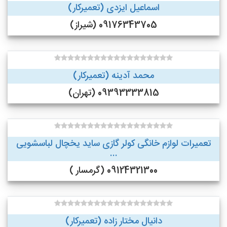
اسماعیل ایزدی (تعمیرکار)
09176343705 (شیراز)
محمد آدینه (تعمیرکار)
09393333815 (تهران)
تعمیرات لوازم خانگی کولر گازی ساید یخچال لباسشویی
...
09124321300 (گرمسار )
دانیال مختار زاده (تعمیرکار)