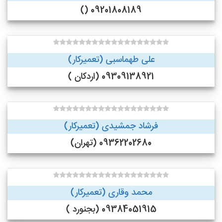
09201808189 ()
علی طهماسبی (تعمیرکار)
09309138921 (اردکان )
فرشاد جمشیدی (تعمیرکار)
09362202680 (تهران)
محمد وقاری (تعمیرکار)
09384051915 (بجنورد )