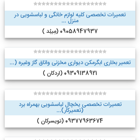
تعمیرات تخصصی کلیه لوازم خانگی و لباسشویی در
منزل ...
09058947937 (مِیبُد )
تعمیر بخاری ابگرمکن دیواری مخزنی واتاق گاز وغیره (...
09309138921 (اردکان )
تعمیرات تخصصی یخچال لباسشویی بهمراه برد
(تعمیرکار)...
09377963674 (تویسرکان )