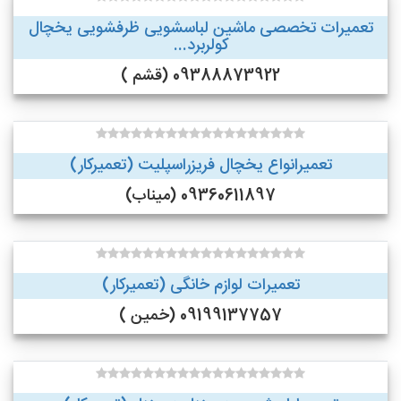
تعمیرات تخصصی ماشین لباسشویی ظرفشویی یخچال
کولربرد...
09388873922 (قشم )
تعمیرانواع یخچال فریزراسپلیت (تعمیرکار)
09360611897 (میناب)
تعمیرات لوازم خانگی (تعمیرکار)
09199137757 (خمین )