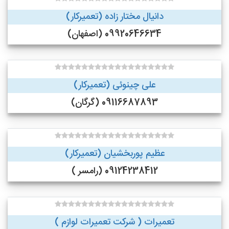
دانیال مختار زاده (تعمیرکار)
09920646634 (اصفهان)
علی چینوئی (تعمیرکار)
09116687893 (گرگان)
عظیم پوربخشیان (تعمیرکار)
09124238412 (رامسر )
تعمیرات ( شرکت تعمیرات لوازم )