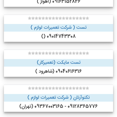
09163152846 (اهواز )
تست ( شرکت تعمیرات لوازم )
09014743308 ()
تست مایکت (تعمیرکار)
09040616316 (شاهرود )
تکنوآرتان ( شرکت تعمیرات لوازم )
09128365776 - 09367003165 (تهران)