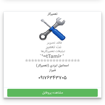
تعمیرکار
اسماعیل ایزدی (تعمیرکار)
شیراز
09176343705
مشاهده پروفایل