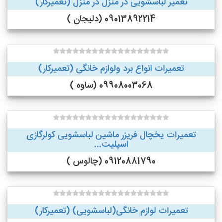
تعمیر لباسشویی در منزل در منزل (تعمیرکار)
09013892214 (دلیجان )
تعمیرات انواع برد ولوازم خانگی (تعمیرکار)
09908003068 (ساوه )
تعمیرات یخچال فریزر ماشین لباسشویی کولرگازی
اسپلیت...
09120881790 (چالوس )
تعمیرات لوازم خانگی(لباسشویی) (تعمیرکار)