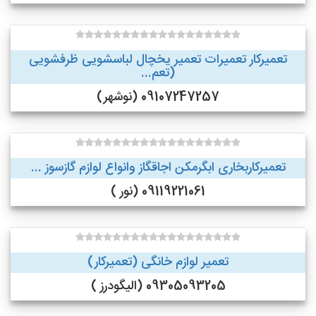
تعمیرکار تعمیرات تعمیر یخچال لباسشویی ظرفشویی
(تعم...
09107247257 (نوشهر)
تعمیرکاربخاری ابگرمکن اجاقگاز وانواع لوازم گازسوز ...
09119221061 (نور )
تعمیر لوازم خانگی (تعمیرکار)
09305093205 (الیگودرز )