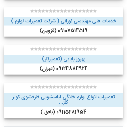
خدمات فنی مهندسی نورائی ( شرکت تعمیرات لوازم )
09107514519 (قزوین)
بهروز بابایی (تعمیرکار)
09124884924 (تهران)
تعمیرات انواع لوازم خانگی لباسشویی ظرفشوی کولر
گاز...
09115281954 (بافق )