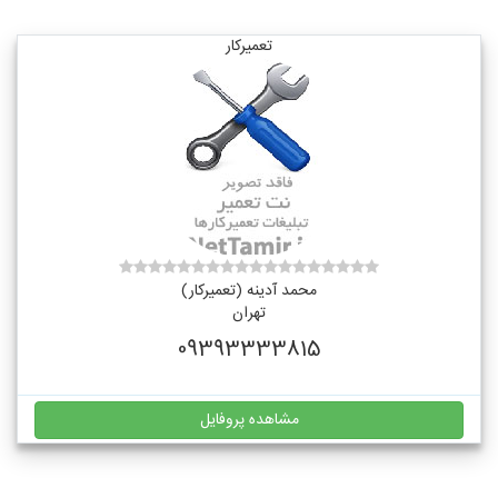
تعمیرکار
محمد آدینه (تعمیرکار)
تهران
09393333815
مشاهده پروفایل