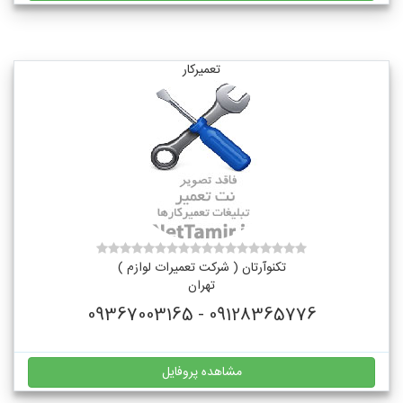
تعمیرکار
تکنوآرتان ( شرکت تعمیرات لوازم )
تهران
09128365776 - 09367003165
مشاهده پروفایل