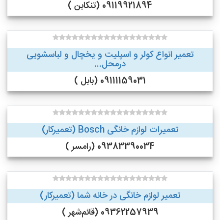
09119921894 (تنکابن )
تعمیر انواع کولر و اسپلیت و یخچال و لباسشویی
درمحل...
09111159031 (بابل )
تعمیرات لوازم خانگی Bosch (تعمیرکار)
09383390034 (رامسر )
تعمیر لوازم خانگی در خانه شما (تعمیرکار)
09362257939 (قائم‌شهر )