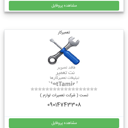
مشاهده پروفایل
تعمیرکار
تست ( شرکت تعمیرات لوازم )
09014743308
مشاهده پروفایل