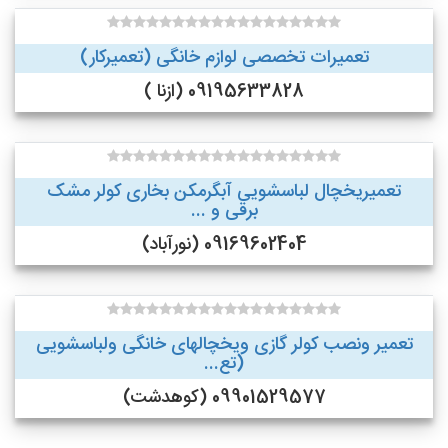
تعمیرات تخصصی لوازم خانگی (تعمیرکار)
09195633828 (ازنا )
تعمیریخچال لباسشویی آبگرمکن بخاری کولر مشک
برقی و ...
09169602404 (نورآباد)
تعمیر ونصب کولر گازی ویخچالهای خانگی ولباسشویی
(تع...
09901529577 (کوهدشت)