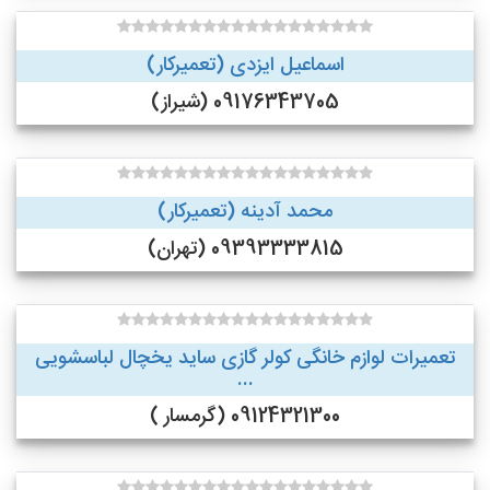
اسماعیل ایزدی (تعمیرکار)
09176343705 (شیراز)
محمد آدینه (تعمیرکار)
09393333815 (تهران)
تعمیرات لوازم خانگی کولر گازی ساید یخچال لباسشویی
...
09124321300 (گرمسار )