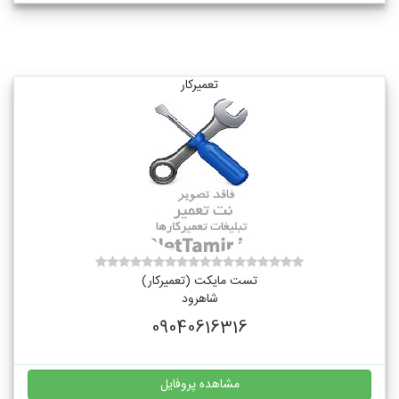
تعمیرکار
تست مایکت (تعمیرکار)
شاهرود
09040616316
مشاهده پروفایل