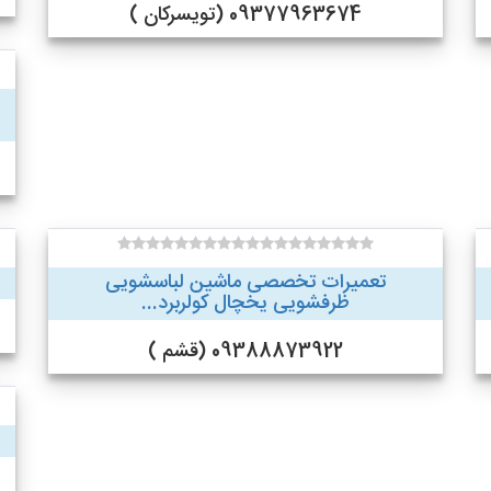
09377963674 (تویسرکان )
تعمیرات تخصصی ماشین لباسشویی
ظرفشویی یخچال کولربرد...
09388873922 (قشم )