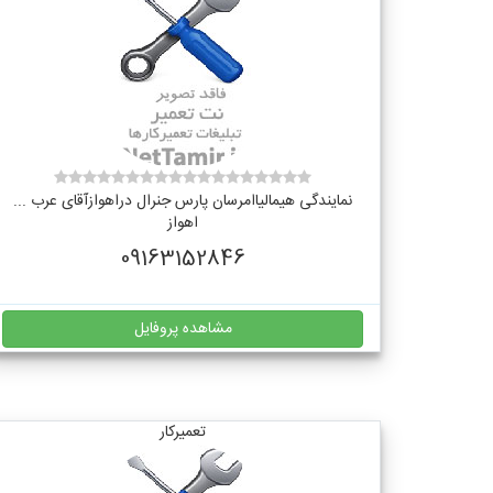
نمایندگی هیمالیاامرسان پارس جنرال دراهوازآقای عرب ...
اهواز
09163152846
مشاهده پروفایل
تعمیرکار