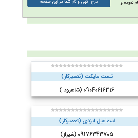
درج آگهی و نام شما در این صفحه
م نموده و
تست مایکت (تعمیرکار)
09040616316 (شاهرود )
اسماعیل ایزدی (تعمیرکار)
09176343705 (شیراز)