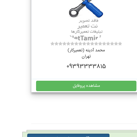
محمد آدینه (تعمیرکار)
تهران
09393333815
مشاهده پروفایل