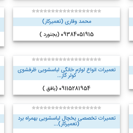
محمد وقاری (تعمیرکار)
09384051915 (بجنورد )
تعمیرات انواع لوازم خانگی لباسشویی ظرفشوی
کولر گاز...
09115281954 (بافق )
تعمیرات تخصصی یخچال لباسشویی بهمراه برد
(تعمیرکار)...