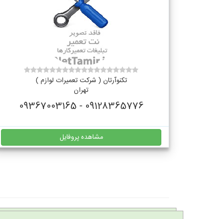
تکنوآرتان ( شرکت تعمیرات لوازم )
تهران
09128365776 - 09367003165
مشاهده پروفایل