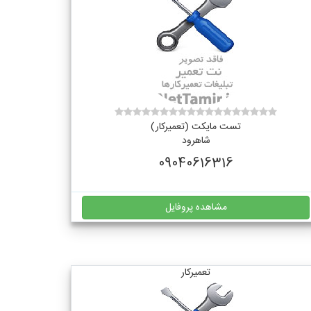
تست مایکت (تعمیرکار)
شاهرود
09040616316
مشاهده پروفایل
تعمیرکار