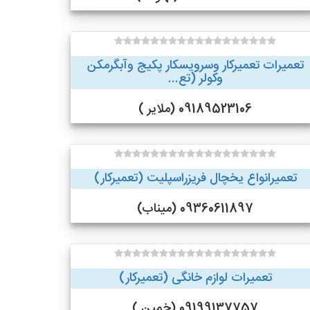
تعمیرات تعمیرکار وسرویسکار پکیج وآبگرمکن
وکولر (تع...
09189523106 (ملایر )
تعمیرانواع یخچال فریزراسپلیت (تعمیرکار)
09360611897 (میناب)
تعمیرات لوازم خانگی (تعمیرکار)
09199137757 (خمین )