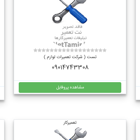
تست ( شرکت تعمیرات لوازم )
09014743308
مشاهده پروفایل
تعمیرکار