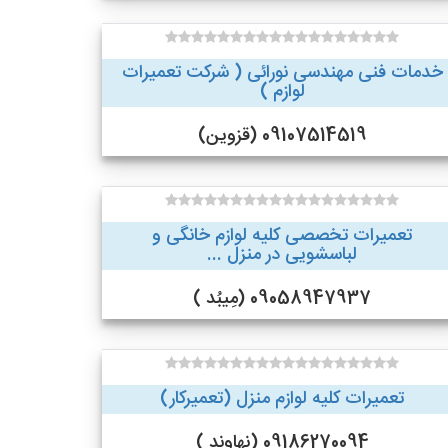
خدمات فنی مهندسی نورائی ( شرکت تعمیرات
لوازم )
09107514519 (قزوین)
تعمیرات تخصصی کلیه لوازم خانگی و
لباسشویی در منزل ...
09058947937 (مِیبُد )
تعمیرات کلیه لوازم منزل (تعمیرکار)
09186270094 (نهاوند )