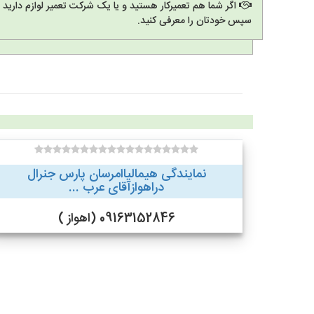
اگر شما هم تعمیرکار هستید و یا یک شرکت تعمیر لوازم دارید
سپس خودتان را معرفی کنید.
نمایندگی هیمالیاامرسان پارس جنرال
دراهوازآقای عرب ...
09163152846 (اهواز )