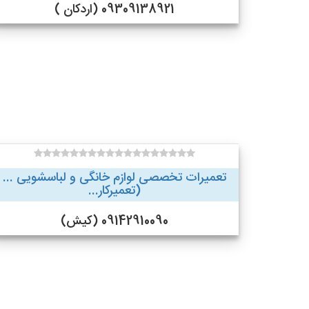
09309138921 (اردکان )
تعمیرات تخصصی لوازم خانگی و لباسشویی ...
(تعمیرکار...
09142910090 (کیش)