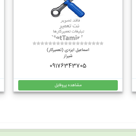
اسماعیل ایزدی (تعمیرکار)
شیراز
09176343705
مشاهده پروفایل