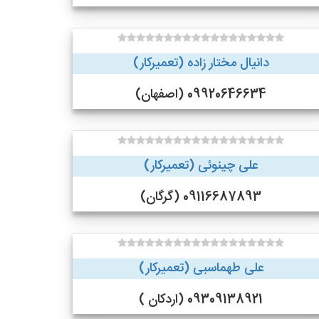
دانیال مختار زاده (تعمیرکار)
09920646634 (اصفهان)
علی چینوئی (تعمیرکار)
09116687893 (گرگان)
علی طهماسبی (تعمیرکار)
09309138921 (اردکان )