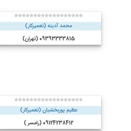
محمد آدینه (تعمیرکار)
09393333815 (تهران)
عظیم پوربخشیان (تعمیرکار)
09124238412 (رامسر )