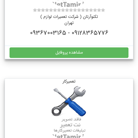
تکنوآرتان ( شرکت تعمیرات لوازم )
تهران
09128365776 - 09367003165
مشاهده پروفایل
تعمیرکار