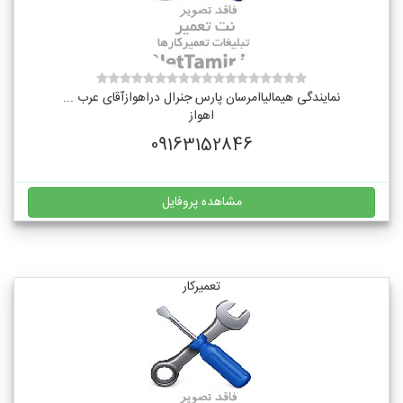
نمایندگی هیمالیاامرسان پارس جنرال دراهوازآقای عرب ...
اهواز
09163152846
مشاهده پروفایل
تعمیرکار