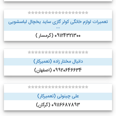
تعمیرات لوازم خانگی کولر گازی ساید یخچال لباسشویی
...
09124321300 (گرمسار )
دانیال مختار زاده (تعمیرکار)
09920646634 (اصفهان)
علی چینوئی (تعمیرکار)
09116687893 (گرگان)