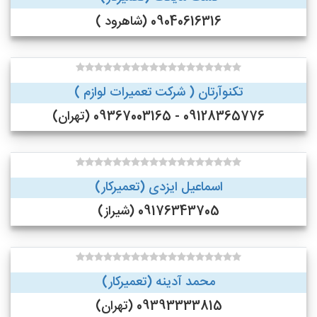
09040616316 (شاهرود )
تکنوآرتان ( شرکت تعمیرات لوازم )
09128365776 - 09367003165 (تهران)
اسماعیل ایزدی (تعمیرکار)
09176343705 (شیراز)
محمد آدینه (تعمیرکار)
09393333815 (تهران)