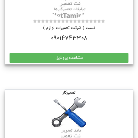
تست ( شرکت تعمیرات لوازم )
09014743308
مشاهده پروفایل
تعمیرکار