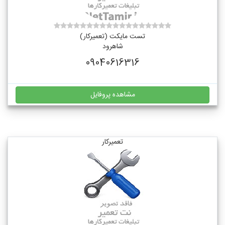
تست مایکت (تعمیرکار)
شاهرود
09040616316
مشاهده پروفایل
تعمیرکار