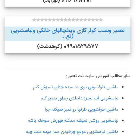
09169602404 (نورآباد)
تعمیر ونصب کولر گازی ویخچالهای خانگی ولباسشویی
(تع...
09901529577 (کوهدشت)
سایر مطالب آموزشی سایت نت تعمیر :
ماشین ظرفشویی بوی بد میده چطور تمیزش کنم
لباسشویی آب نمیره داخلش چطور تعمیر کنم
ماشین ظرفشویی ظرفها رو تمیز نمیکنه چرا
لباسشویی روشن نمیشه ممکنه فیوزش سوخته باشه
ماشین لباسشویی موقع چرخیدن صدا میده علت چیه