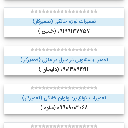
تعمیرات لوازم خانگی (تعمیرکار)
09199137757 (خمین )
تعمیر لباسشویی در منزل در منزل (تعمیرکار)
09013892214 (دلیجان )
تعمیرات انواع برد ولوازم خانگی (تعمیرکار)
09908003068 (ساوه )