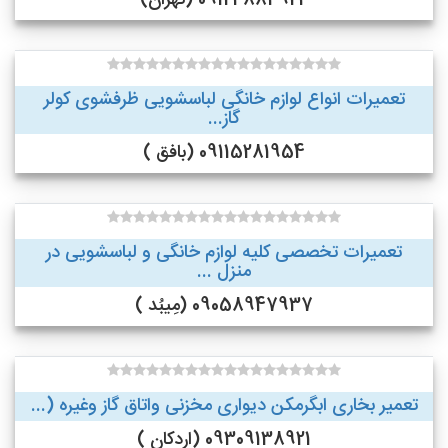
09124884924 (تهران)
تعمیرات انواع لوازم خانگی لباسشویی ظرفشوی کولر
گاز...
09115281954 (بافق )
تعمیرات تخصصی کلیه لوازم خانگی و لباسشویی در
منزل ...
09058947937 (مِیبُد )
تعمیر بخاری ابگرمکن دیواری مخزنی واتاق گاز وغیره (...
09309138921 (اردکان )