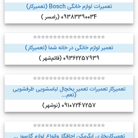
تعمیرات لوازم خانگی Bosch (تعمیرکار)
09383390034 (رامسر )
تعمیر لوازم خانگی در خانه شما (تعمیرکار)
09362257939 (قائم‌شهر )
تعمیرکار تعمیرات تعمیر یخچال لباسشویی ظرفشویی
(تعم...
09107247257 (نوشهر)
تعمیرکاربخاری ابگرمکن اجاقگاز وانواع لوازم گازسوز ...