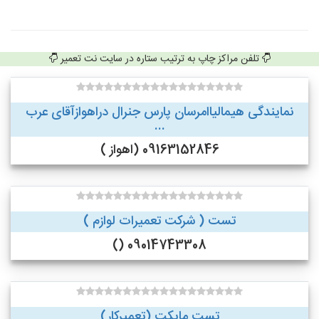
تلفن مراکز چاپ به ترتیب ستاره در سایت نت تعمیر
نمایندگی هیمالیاامرسان پارس جنرال دراهوازآقای عرب
...
09163152846 (اهواز )
تست ( شرکت تعمیرات لوازم )
09014743308 ()
تست مایکت (تعمیرکار)