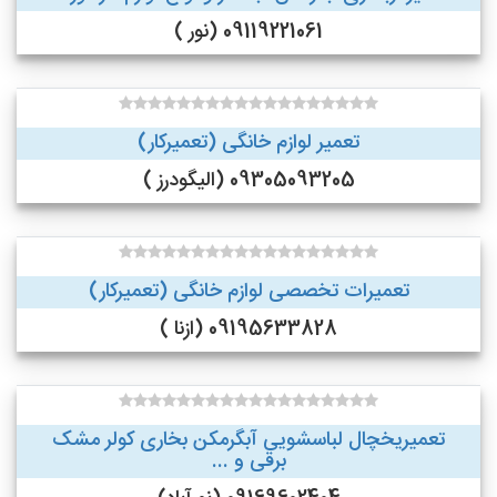
09119221061 (نور )
تعمیر لوازم خانگی (تعمیرکار)
09305093205 (الیگودرز )
تعمیرات تخصصی لوازم خانگی (تعمیرکار)
09195633828 (ازنا )
تعمیریخچال لباسشویی آبگرمکن بخاری کولر مشک
برقی و ...