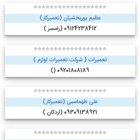
عظیم پوربخشیان (تعمیرکار)
09124238412 (رامسر )
تعمیرات ( شرکت تعمیرات لوازم )
09201808189 ()
علی طهماسبی (تعمیرکار)
09309138921 (اردکان )