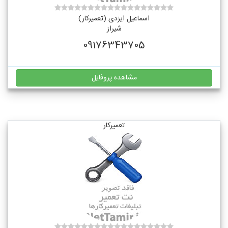
اسماعیل ایزدی (تعمیرکار)
شیراز
09176343705
مشاهده پروفایل
تعمیرکار