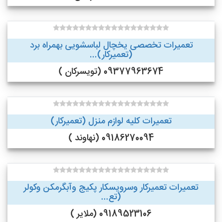
تعمیرات تخصصی یخچال لباسشویی بهمراه برد
(تعمیرکار)...
09377963674 (تویسرکان )
تعمیرات کلیه لوازم منزل (تعمیرکار)
09186270094 (نهاوند )
تعمیرات تعمیرکار وسرویسکار پکیج وآبگرمکن وکولر
(تع...
09189523106 (ملایر )