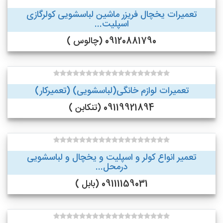
تعمیرات یخچال فریزر ماشین لباسشویی کولرگازی
اسپلیت...
09120881790 (چالوس )
تعمیرات لوازم خانگی(لباسشویی) (تعمیرکار)
09119921894 (تنکابن )
تعمیر انواع کولر و اسپلیت و یخچال و لباسشویی
درمحل...
09111159031 (بابل )