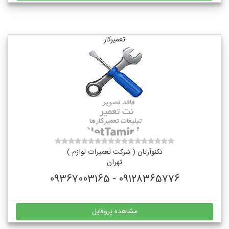
تعمیرکار
تکنوآرتان ( شرکت تعمیرات لوازم )
تهران
09128365776 - 09367003165
مشاهده پروفایل