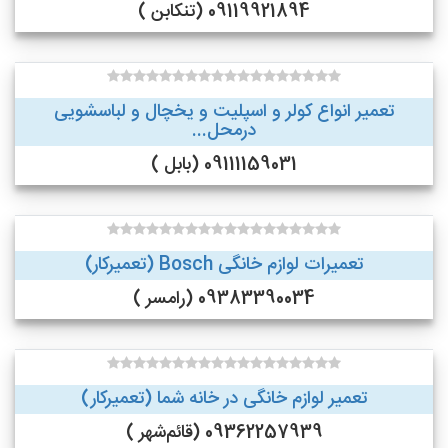
09119921894 (تنکابن )
تعمیر انواع کولر و اسپلیت و یخچال و لباسشویی
درمحل...
09111159031 (بابل )
تعمیرات لوازم خانگی Bosch (تعمیرکار)
09383390034 (رامسر )
تعمیر لوازم خانگی در خانه شما (تعمیرکار)
09362257939 (قائم‌شهر )