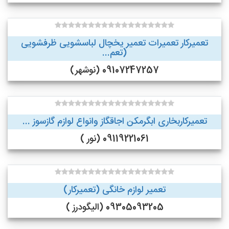
تعمیرکار تعمیرات تعمیر یخچال لباسشویی ظرفشویی
(تعم...
09107247257 (نوشهر)
تعمیرکاربخاری ابگرمکن اجاقگاز وانواع لوازم گازسوز ...
09119221061 (نور )
تعمیر لوازم خانگی (تعمیرکار)
09305093205 (الیگودرز )