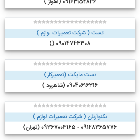
09163152846 (اهواز )
تست ( شرکت تعمیرات لوازم )
09014743308 ()
تست مایکت (تعمیرکار)
09040616316 (شاهرود )
تکنوآرتان ( شرکت تعمیرات لوازم )
09128365776 - 09367003165 (تهران)