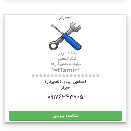
تعمیرکار
اسماعیل ایزدی (تعمیرکار)
شیراز
09176343705
مشاهده پروفایل