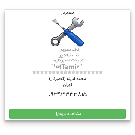
تعمیرکار
محمد آدینه (تعمیرکار)
تهران
09393333815
مشاهده پروفایل