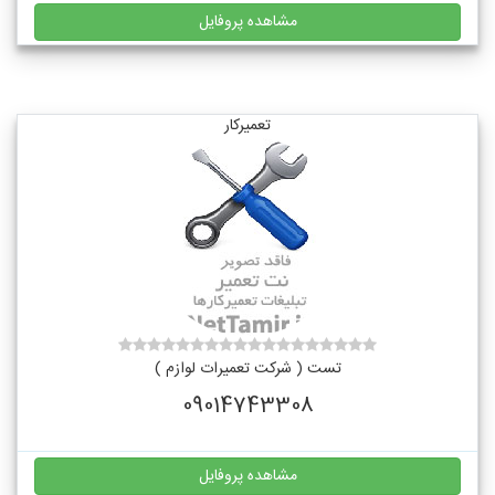
مشاهده پروفایل
تعمیرکار
تست ( شرکت تعمیرات لوازم )
09014743308
مشاهده پروفایل