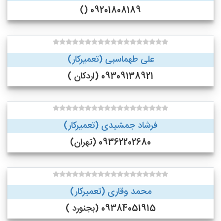
09201808189 ()
علی طهماسبی (تعمیرکار)
09309138921 (اردکان )
فرشاد جمشیدی (تعمیرکار)
09362202680 (تهران)
محمد وقاری (تعمیرکار)
09384051915 (بجنورد )