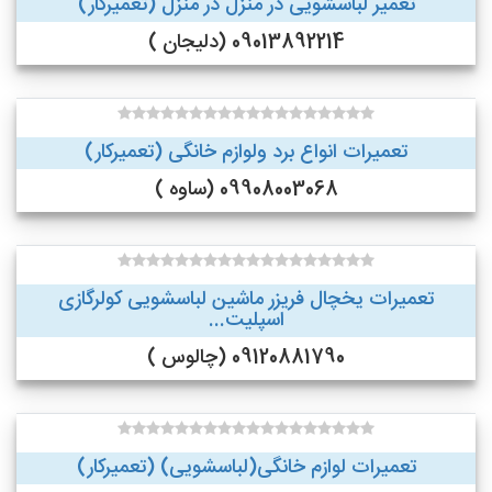
تعمیر لباسشویی در منزل در منزل (تعمیرکار)
09013892214 (دلیجان )
تعمیرات انواع برد ولوازم خانگی (تعمیرکار)
09908003068 (ساوه )
تعمیرات یخچال فریزر ماشین لباسشویی کولرگازی
اسپلیت...
09120881790 (چالوس )
تعمیرات لوازم خانگی(لباسشویی) (تعمیرکار)