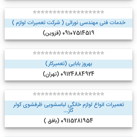
خدمات فنی مهندسی نورائی ( شرکت تعمیرات لوازم )
09107514519 (قزوین)
بهروز بابایی (تعمیرکار)
09124884924 (تهران)
تعمیرات انواع لوازم خانگی لباسشویی ظرفشوی کولر
گاز...
09115281954 (بافق )