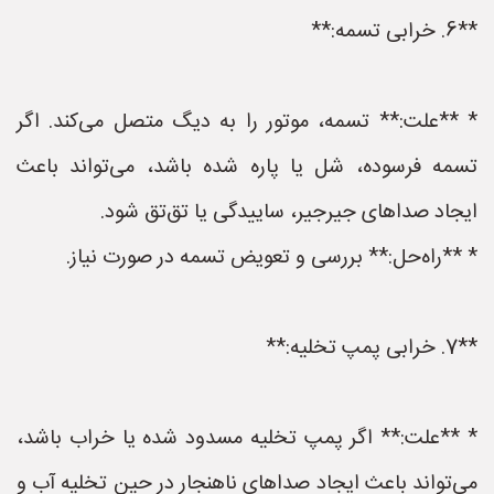
**6. خرابی تسمه:**
* **علت:** تسمه، موتور را به دیگ متصل می‌کند. اگر
تسمه فرسوده، شل یا پاره شده باشد، می‌تواند باعث
ایجاد صداهای جیرجیر، ساییدگی یا تق‌تق شود.
* **راه‌حل:** بررسی و تعویض تسمه در صورت نیاز.
**7. خرابی پمپ تخلیه:**
* **علت:** اگر پمپ تخلیه مسدود شده یا خراب باشد،
می‌تواند باعث ایجاد صداهای ناهنجار در حین تخلیه آب و