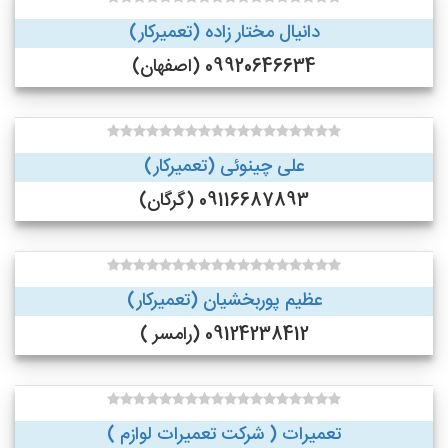
دانیال مختار زاده (تعمیرکار)
09920646634 (اصفهان)
علی چینوئی (تعمیرکار)
09116687893 (گرگان)
عظیم پوربخشیان (تعمیرکار)
09124238412 (رامسر )
تعمیرات ( شرکت تعمیرات لوازم )