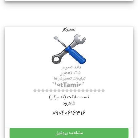
تعمیرکار
تست مایکت (تعمیرکار)
شاهرود
09040616316
مشاهده پروفایل