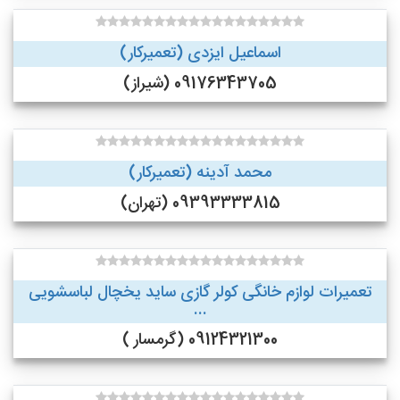
اسماعیل ایزدی (تعمیرکار)
09176343705 (شیراز)
محمد آدینه (تعمیرکار)
09393333815 (تهران)
تعمیرات لوازم خانگی کولر گازی ساید یخچال لباسشویی
...
09124321300 (گرمسار )