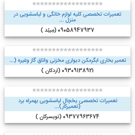
تعمیرات تخصصی کلیه لوازم خانگی و لباسشویی در
منزل ...
09058947937 (مِیبُد )
تعمیر بخاری ابگرمکن دیواری مخزنی واتاق گاز وغیره (...
09309138921 (اردکان )
تعمیرات تخصصی یخچال لباسشویی بهمراه برد
(تعمیرکار)...
09377963674 (تویسرکان )