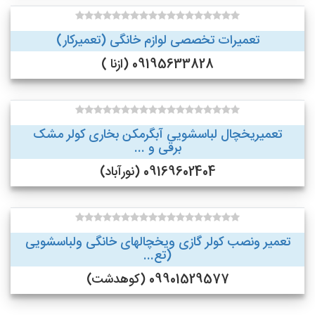
تعمیرات تخصصی لوازم خانگی (تعمیرکار)
09195633828 (ازنا )
تعمیریخچال لباسشویی آبگرمکن بخاری کولر مشک
برقی و ...
09169602404 (نورآباد)
تعمیر ونصب کولر گازی ویخچالهای خانگی ولباسشویی
(تع...
09901529577 (کوهدشت)