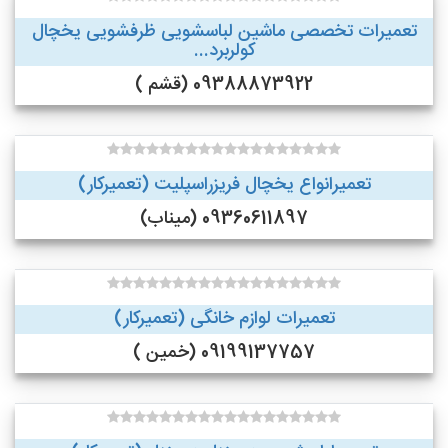
تعمیرات تخصصی ماشین لباسشویی ظرفشویی یخچال
کولربرد...
09388873922 (قشم )
تعمیرانواع یخچال فریزراسپلیت (تعمیرکار)
09360611897 (میناب)
تعمیرات لوازم خانگی (تعمیرکار)
09199137757 (خمین )