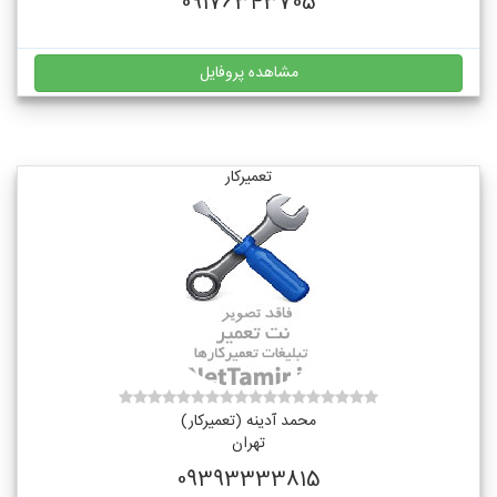
09176343705
مشاهده پروفایل
تعمیرکار
محمد آدینه (تعمیرکار)
تهران
09393333815