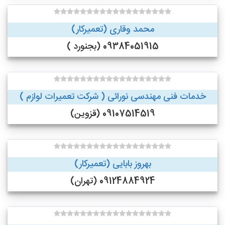
محمد وقاری (تعمیرکار)
09384051915 (بجنورد )
خدمات فنی مهندسی نورائی ( شرکت تعمیرات لوازم )
09107514519 (قزوین)
بهروز بابایی (تعمیرکار)
09124884924 (تهران)