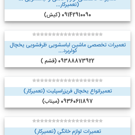
(تعمیرکار...
09142910090 (کیش)
تعمیرات تخصصی ماشین لباسشویی ظرفشویی یخچال
کولربرد...
09388873922 (قشم )
تعمیرانواع یخچال فریزراسپلیت (تعمیرکار)
09360611897 (میناب)
تعمیرات لوازم خانگی (تعمیرکار)