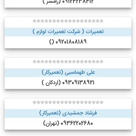
09124238412 (رامسر )
تعمیرات ( شرکت تعمیرات لوازم )
09201808189 ()
علی طهماسبی (تعمیرکار)
09309138921 (اردکان )
فرشاد جمشیدی (تعمیرکار)
09362202680 (تهران)