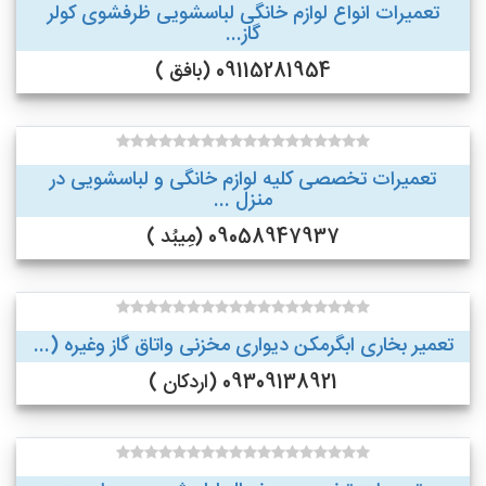
تعمیرات انواع لوازم خانگی لباسشویی ظرفشوی کولر
گاز...
09115281954 (بافق )
تعمیرات تخصصی کلیه لوازم خانگی و لباسشویی در
منزل ...
09058947937 (مِیبُد )
تعمیر بخاری ابگرمکن دیواری مخزنی واتاق گاز وغیره (...
09309138921 (اردکان )