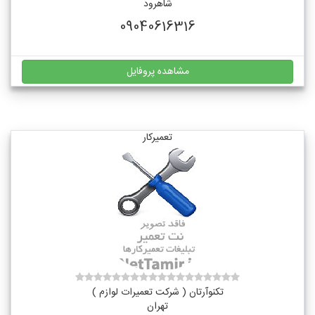
شاهرود
09040616316
مشاهده پروفایل
تعمیرکار
تکنوآرتان ( شرکت تعمیرات لوازم )
تهران