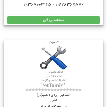
09128365776 - 09367003165
مشاهده پروفایل
تعمیرکار
اسماعیل ایزدی (تعمیرکار)
شیراز