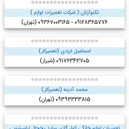
تکنوآرتان ( شرکت تعمیرات لوازم )
09128365776 - 09367003165 (تهران)
اسماعیل ایزدی (تعمیرکار)
09176343705 (شیراز)
محمد آدینه (تعمیرکار)
09393333815 (تهران)
تعمیرات لوازم خانگی کولر گازی ساید یخچال لباسشویی