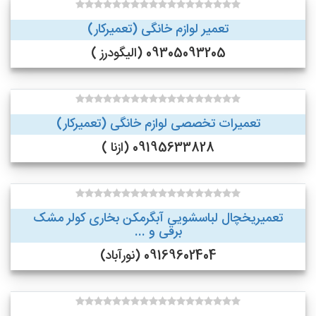
تعمیر لوازم خانگی (تعمیرکار)
09305093205 (الیگودرز )
تعمیرات تخصصی لوازم خانگی (تعمیرکار)
09195633828 (ازنا )
تعمیریخچال لباسشویی آبگرمکن بخاری کولر مشک
برقی و ...
09169602404 (نورآباد)