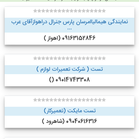
نمایندگی هیمالیاامرسان پارس جنرال دراهوازآقای عرب
...
09163152846 (اهواز )
تست ( شرکت تعمیرات لوازم )
09014743308 ()
تست مایکت (تعمیرکار)
09040616316 (شاهرود )