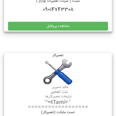
تست ( شرکت تعمیرات لوازم )
09014743308
مشاهده پروفایل
تعمیرکار
تست مایکت (تعمیرکار)