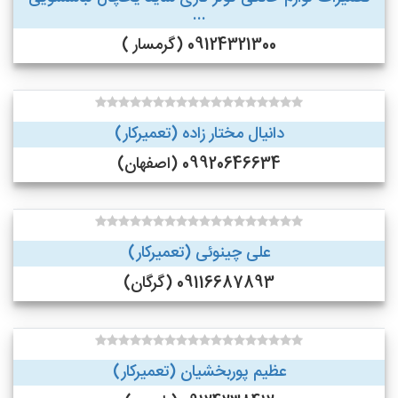
...
09124321300 (گرمسار )
دانیال مختار زاده (تعمیرکار)
09920646634 (اصفهان)
علی چینوئی (تعمیرکار)
09116687893 (گرگان)
عظیم پوربخشیان (تعمیرکار)