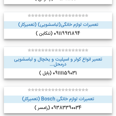
تعمیرات لوازم خانگی(لباسشویی) (تعمیرکار)
09119921894 (تنکابن )
تعمیر انواع کولر و اسپلیت و یخچال و لباسشویی
درمحل...
09111159031 (بابل )
تعمیرات لوازم خانگی Bosch (تعمیرکار)
09383390034 (رامسر )