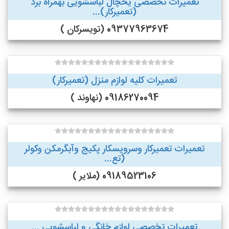
تعمیرات تخصصی یخچال لباسشویی بهمراه برد
(تعمیرکار)...
09377963674 (تویسرکان )
تعمیرات کلیه لوازم منزل (تعمیرکار)
09186270094 (نهاوند )
تعمیرات تعمیرکار وسرویسکار پکیج وآبگرمکن وکولر
(تع...
09189523106 (ملایر )
تعمیرات تخصصی لوازم خانگی و لباسشویی ...