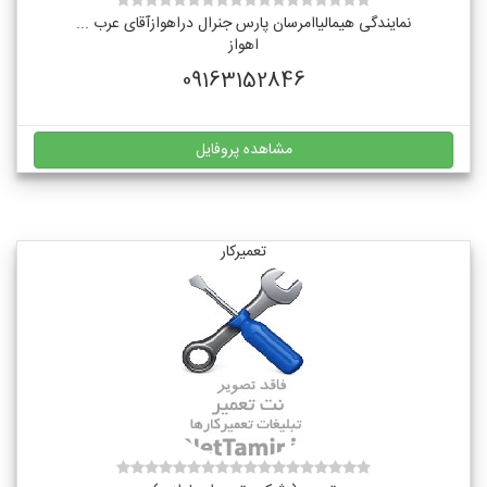
نمایندگی هیمالیاامرسان پارس جنرال دراهوازآقای عرب ...
اهواز
09163152846
مشاهده پروفایل
تعمیرکار