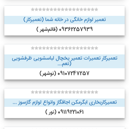
تعمیر لوازم خانگی در خانه شما (تعمیرکار)
09362257939 (قائم‌شهر )
تعمیرکار تعمیرات تعمیر یخچال لباسشویی ظرفشویی
(تعم...
09107247257 (نوشهر)
تعمیرکاربخاری ابگرمکن اجاقگاز وانواع لوازم گازسوز ...
09119221061 (نور )