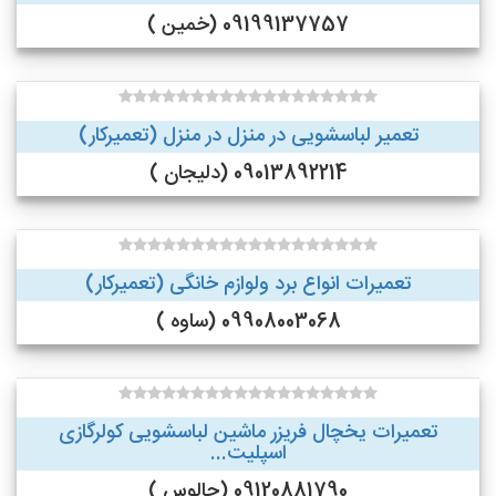
09199137757 (خمین )
تعمیر لباسشویی در منزل در منزل (تعمیرکار)
09013892214 (دلیجان )
تعمیرات انواع برد ولوازم خانگی (تعمیرکار)
09908003068 (ساوه )
تعمیرات یخچال فریزر ماشین لباسشویی کولرگازی
اسپلیت...
09120881790 (چالوس )