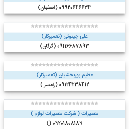
09920646634 (اصفهان)
علی چینوئی (تعمیرکار)
09116687893 (گرگان)
عظیم پوربخشیان (تعمیرکار)
09124238412 (رامسر )
تعمیرات ( شرکت تعمیرات لوازم )
09201808189 ()