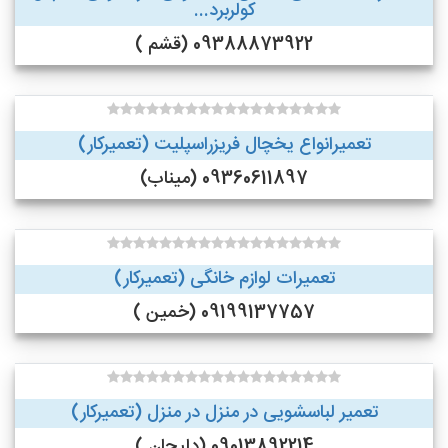
کولربرد...
09388873922 (قشم )
تعمیرانواع یخچال فریزراسپلیت (تعمیرکار)
09360611897 (میناب)
تعمیرات لوازم خانگی (تعمیرکار)
09199137757 (خمین )
تعمیر لباسشویی در منزل در منزل (تعمیرکار)
09013892214 (دلیجان )