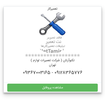
تعمیرکار
تکنوآرتان ( شرکت تعمیرات لوازم )
تهران
09128365776 - 09367003165
مشاهده پروفایل