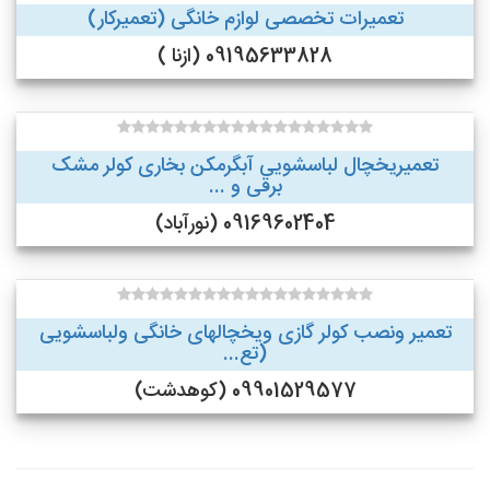
تعمیرات تخصصی لوازم خانگی (تعمیرکار)
09195633828 (ازنا )
تعمیریخچال لباسشویی آبگرمکن بخاری کولر مشک
برقی و ...
09169602404 (نورآباد)
تعمیر ونصب کولر گازی ویخچالهای خانگی ولباسشویی
(تع...
09901529577 (کوهدشت)