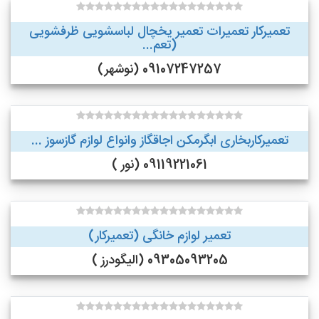
تعمیرکار تعمیرات تعمیر یخچال لباسشویی ظرفشویی
(تعم...
09107247257 (نوشهر)
تعمیرکاربخاری ابگرمکن اجاقگاز وانواع لوازم گازسوز ...
09119221061 (نور )
تعمیر لوازم خانگی (تعمیرکار)
09305093205 (الیگودرز )