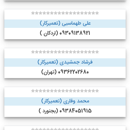
علی طهماسبی (تعمیرکار)
09309138921 (اردکان )
فرشاد جمشیدی (تعمیرکار)
09362202680 (تهران)
محمد وقاری (تعمیرکار)
09384051915 (بجنورد )