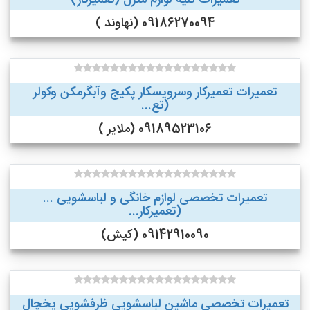
تعمیرات کلیه لوازم منزل (تعمیرکار)
09186270094 (نهاوند )
تعمیرات تعمیرکار وسرویسکار پکیج وآبگرمکن وکولر
(تع...
09189523106 (ملایر )
تعمیرات تخصصی لوازم خانگی و لباسشویی ...
(تعمیرکار...
09142910090 (کیش)
تعمیرات تخصصی ماشین لباسشویی ظرفشویی یخچال