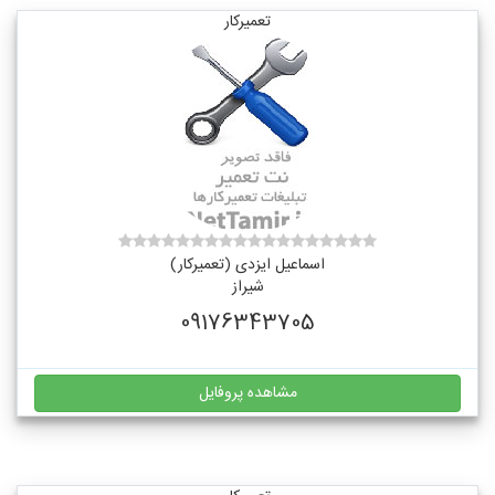
تعمیرکار
اسماعیل ایزدی (تعمیرکار)
شیراز
09176343705
مشاهده پروفایل