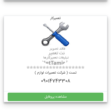
تعمیرکار
تست ( شرکت تعمیرات لوازم )
09014743308
مشاهده پروفایل