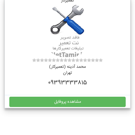
تعمیرکار
محمد آدینه (تعمیرکار)
تهران
09393333815
مشاهده پروفایل