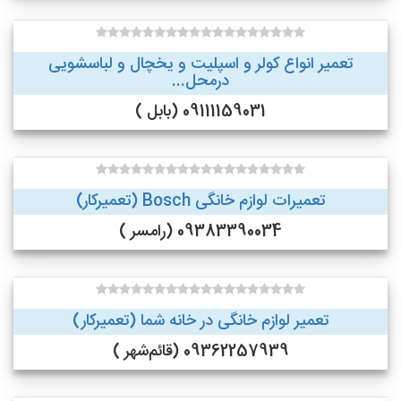
تعمیر انواع کولر و اسپلیت و یخچال و لباسشویی
درمحل...
09111159031 (بابل )
تعمیرات لوازم خانگی Bosch (تعمیرکار)
09383390034 (رامسر )
تعمیر لوازم خانگی در خانه شما (تعمیرکار)
09362257939 (قائم‌شهر )