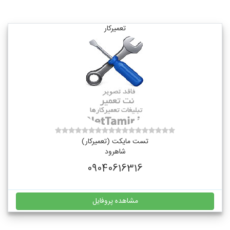
تعمیرکار
تست مایکت (تعمیرکار)
شاهرود
09040616316
مشاهده پروفایل