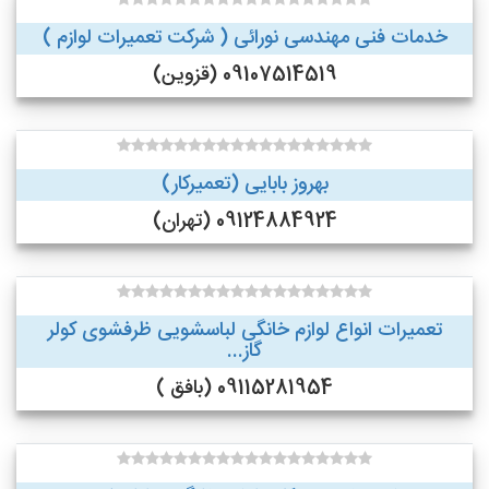
خدمات فنی مهندسی نورائی ( شرکت تعمیرات لوازم )
09107514519 (قزوین)
بهروز بابایی (تعمیرکار)
09124884924 (تهران)
تعمیرات انواع لوازم خانگی لباسشویی ظرفشوی کولر
گاز...
09115281954 (بافق )