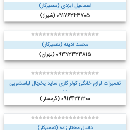
اسماعیل ایزدی (تعمیرکار)
09176343705 (شیراز)
محمد آدینه (تعمیرکار)
09393333815 (تهران)
تعمیرات لوازم خانگی کولر گازی ساید یخچال لباسشویی
...
09124321300 (گرمسار )
دانیال مختار زاده (تعمیرکار)