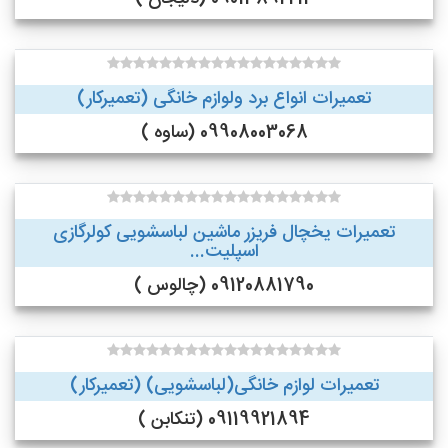
تعمیرات انواع برد ولوازم خانگی (تعمیرکار)
09908003068 (ساوه )
تعمیرات یخچال فریزر ماشین لباسشویی کولرگازی
اسپلیت...
09120881790 (چالوس )
تعمیرات لوازم خانگی(لباسشویی) (تعمیرکار)
09119921894 (تنکابن )