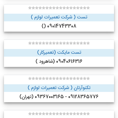
تست ( شرکت تعمیرات لوازم )
09014743308 ()
تست مایکت (تعمیرکار)
09040616316 (شاهرود )
تکنوآرتان ( شرکت تعمیرات لوازم )
09128365776 - 09367003165 (تهران)