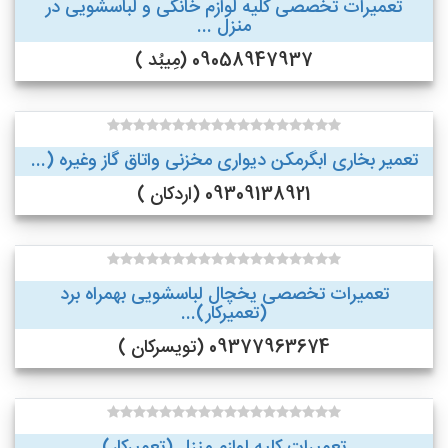
تعمیرات تخصصی کلیه لوازم خانگی و لباسشویی در
منزل ...
09058947937 (مِیبُد )
تعمیر بخاری ابگرمکن دیواری مخزنی واتاق گاز وغیره (...
09309138921 (اردکان )
تعمیرات تخصصی یخچال لباسشویی بهمراه برد
(تعمیرکار)...
09377963674 (تویسرکان )