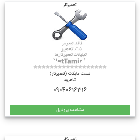
تعمیرکار
تست مایکت (تعمیرکار)
شاهرود
09040616316
مشاهده پروفایل
تعمیرکار