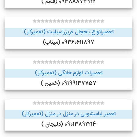
09388873922 (قشم )
تعمیرانواع یخچال فریزراسپلیت (تعمیرکار)
09360611897 (میناب)
تعمیرات لوازم خانگی (تعمیرکار)
09199137757 (خمین )
تعمیر لباسشویی در منزل در منزل (تعمیرکار)
09013892214 (دلیجان )