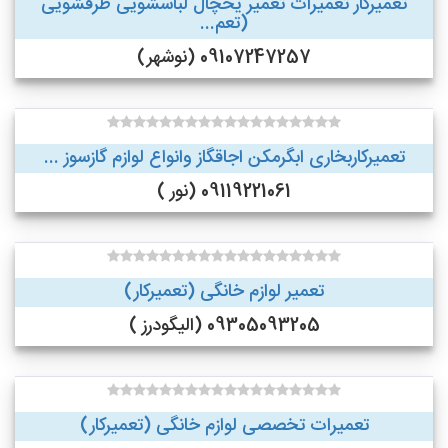
تعمیرکار تعمیرات تعمیر یخچال لباسشویی ظرفشویی
(تعم...
09107247257 (نوشهر)
تعمیرکاربخاری ابگرمکن اجاقگاز وانواع لوازم گازسوز ...
09119221061 (نور )
تعمیر لوازم خانگی (تعمیرکار)
09305093205 (الیگودرز )
تعمیرات تخصصی لوازم خانگی (تعمیرکار)