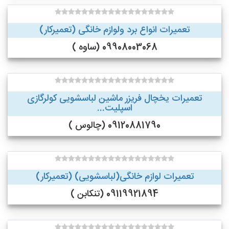
تعمیرات انواع برد ولوازم خانگی (تعمیرکار)
09908003068 (ساوه )
تعمیرات یخچال فریزر ماشین لباسشویی کولرگازی
اسپلیت...
09120881790 (چالوس )
تعمیرات لوازم خانگی(لباسشویی) (تعمیرکار)
09119921894 (تنکابن )