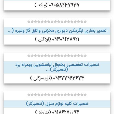
09058947937 (مِیبُد )
تعمیر بخاری ابگرمکن دیواری مخزنی واتاق گاز وغیره (...
09309138921 (اردکان )
تعمیرات تخصصی یخچال لباسشویی بهمراه برد
(تعمیرکار)...
09377963674 (تویسرکان )
تعمیرات کلیه لوازم منزل (تعمیرکار)
09186270094 (نهاوند )