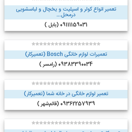
تعمیر انواع کولر و اسپلیت و یخچال و لباسشویی
درمحل...
09111159031 (بابل )
تعمیرات لوازم خانگی Bosch (تعمیرکار)
09383390034 (رامسر )
تعمیر لوازم خانگی در خانه شما (تعمیرکار)
09362257939 (قائم‌شهر )