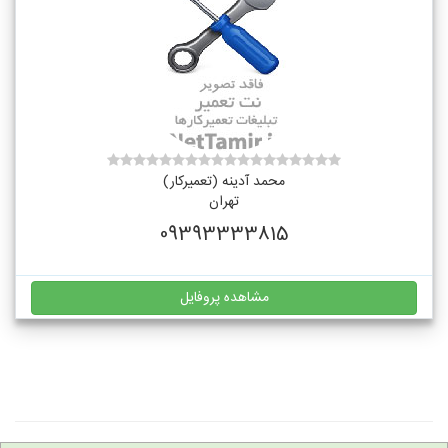
محمد آدینه (تعمیرکار)
تهران
09393333815
مشاهده پروفایل