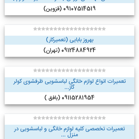
09107514519 (قزوین)
بهروز بابایی (تعمیرکار)
09124884924 (تهران)
تعمیرات انواع لوازم خانگی لباسشویی ظرفشوی کولر
گاز...
09115281954 (بافق )
تعمیرات تخصصی کلیه لوازم خانگی و لباسشویی در
منزل ...