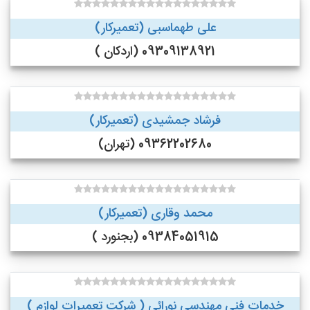
علی طهماسبی (تعمیرکار)
09309138921 (اردکان )
فرشاد جمشیدی (تعمیرکار)
09362202680 (تهران)
محمد وقاری (تعمیرکار)
09384051915 (بجنورد )
خدمات فنی مهندسی نورائی ( شرکت تعمیرات لوازم )