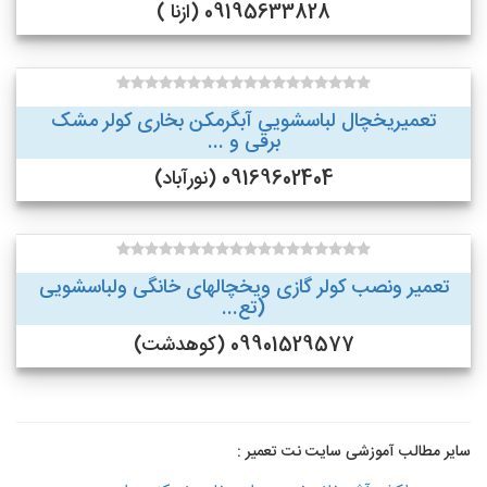
09195633828 (ازنا )
تعمیریخچال لباسشویی آبگرمکن بخاری کولر مشک
برقی و ...
09169602404 (نورآباد)
تعمیر ونصب کولر گازی ویخچالهای خانگی ولباسشویی
(تع...
09901529577 (کوهدشت)
سایر مطالب آموزشی سایت نت تعمیر :