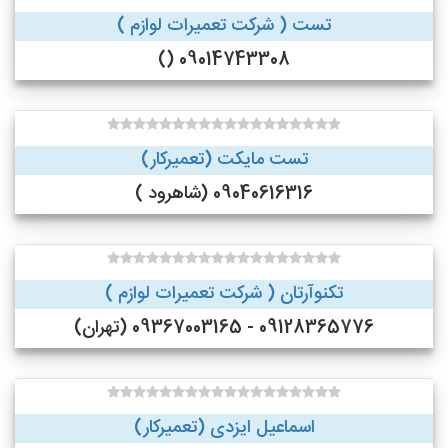
تست ( شرکت تعمیرات لوازم )
09014743308 ()
تست مایکت (تعمیرکار)
09040616316 (شاهرود )
تکنوآرتان ( شرکت تعمیرات لوازم )
09128365776 - 09367003165 (تهران)
اسماعیل ایزدی (تعمیرکار)