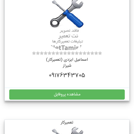
اسماعیل ایزدی (تعمیرکار)
شیراز
09176343705
مشاهده پروفایل
تعمیرکار