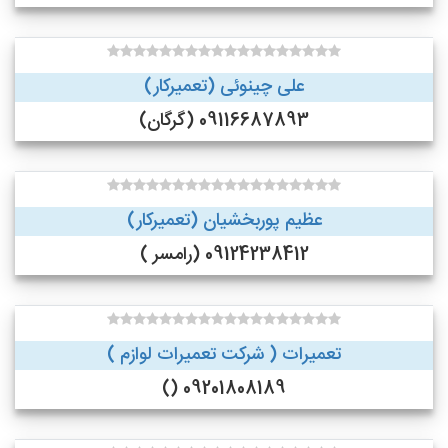
علی چینوئی (تعمیرکار)
09116687893 (گرگان)
عظیم پوربخشیان (تعمیرکار)
09124238412 (رامسر )
تعمیرات ( شرکت تعمیرات لوازم )
09201808189 ()