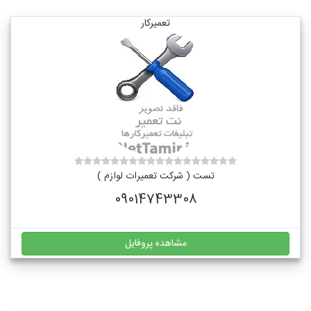
تعمیرکار
تست ( شرکت تعمیرات لوازم )
09014743308
مشاهده پروفایل