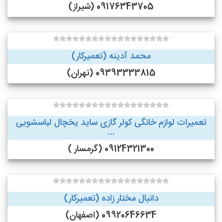
09176343705 (شیراز)
محمد آدینه (تعمیرکار)
09393333815 (تهران)
تعمیرات لوازم خانگی کولر گازی ساید یخچال لباسشویی
...
09124321300 (گرمسار )
دانیال مختار زاده (تعمیرکار)
09920646634 (اصفهان)