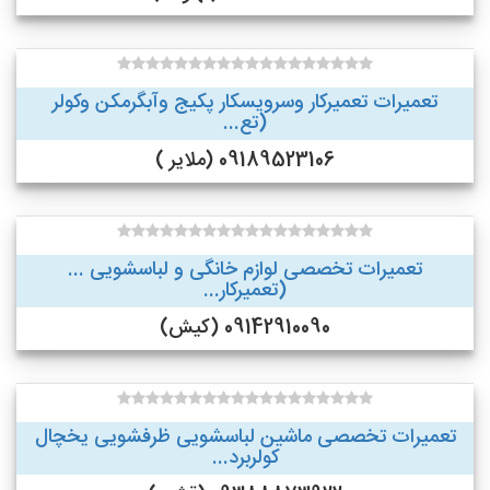
تعمیرات تعمیرکار وسرویسکار پکیج وآبگرمکن وکولر
(تع...
09189523106 (ملایر )
تعمیرات تخصصی لوازم خانگی و لباسشویی ...
(تعمیرکار...
09142910090 (کیش)
تعمیرات تخصصی ماشین لباسشویی ظرفشویی یخچال
کولربرد...