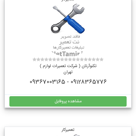
تکنوآرتان ( شرکت تعمیرات لوازم )
تهران
09128365776 - 09367003165
مشاهده پروفایل
تعمیرکار