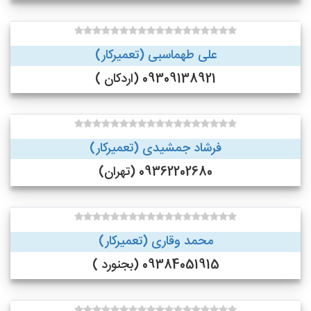
علی طهماسبی (تعمیرکار)
09309138921 (اردکان )
فرشاد جمشیدی (تعمیرکار)
09362202680 (تهران)
محمد وقاری (تعمیرکار)
09384051915 (بجنورد )