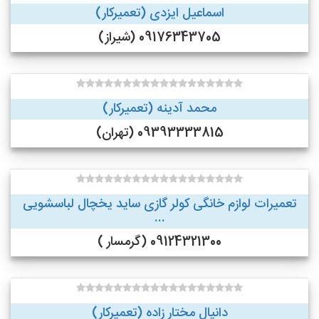
اسماعیل ایزدی (تعمیرکار)
09176343705 (شیراز)
محمد آدینه (تعمیرکار)
09393333815 (تهران)
تعمیرات لوازم خانگی کولر گازی ساید یخچال لباسشویی
...
09124321300 (گرمسار )
دانیال مختار زاده (تعمیرکار)