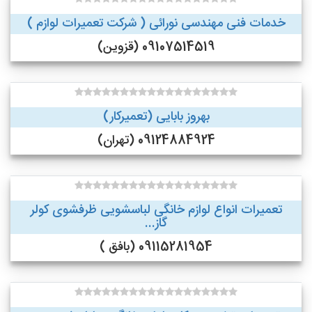
خدمات فنی مهندسی نورائی ( شرکت تعمیرات لوازم )
09107514519 (قزوین)
بهروز بابایی (تعمیرکار)
09124884924 (تهران)
تعمیرات انواع لوازم خانگی لباسشویی ظرفشوی کولر
گاز...
09115281954 (بافق )