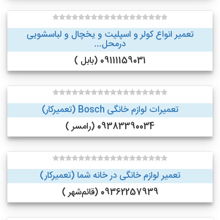
تعمیر انواع کولر و اسپلیت و یخچال و لباسشویی
درمحل...
09111159031 (بابل )
تعمیرات لوازم خانگی Bosch (تعمیرکار)
09383390034 (رامسر )
تعمیر لوازم خانگی در خانه شما (تعمیرکار)
09362257939 (قائم‌شهر )