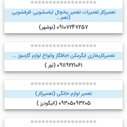
تعمیرکار تعمیرات تعمیر یخچال لباسشویی ظرفشویی
(تعم...
09107247257 (نوشهر)
تعمیرکاربخاری ابگرمکن اجاقگاز وانواع لوازم گازسوز ...
09119221061 (نور )
تعمیر لوازم خانگی (تعمیرکار)
09305093205 (الیگودرز )