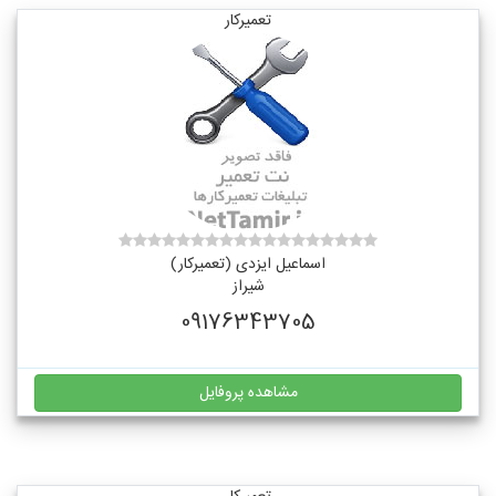
تعمیرکار
اسماعیل ایزدی (تعمیرکار)
شیراز
09176343705
مشاهده پروفایل