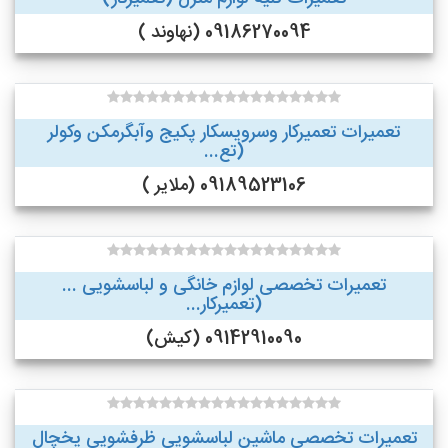
09186270094 (نهاوند )
تعمیرات تعمیرکار وسرویسکار پکیج وآبگرمکن وکولر
(تع...
09189523106 (ملایر )
تعمیرات تخصصی لوازم خانگی و لباسشویی ...
(تعمیرکار...
09142910090 (کیش)
تعمیرات تخصصی ماشین لباسشویی ظرفشویی یخچال