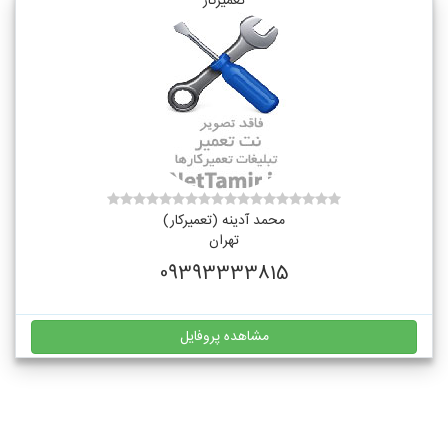
تعمیرکار
محمد آدینه (تعمیرکار)
تهران
09393333815
مشاهده پروفایل