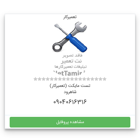
تعمیرکار
تست مایکت (تعمیرکار)
شاهرود
09040616316
مشاهده پروفایل