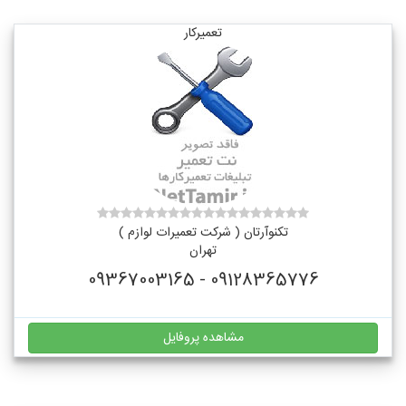
تعمیرکار
تکنوآرتان ( شرکت تعمیرات لوازم )
تهران
09128365776 - 09367003165
مشاهده پروفایل