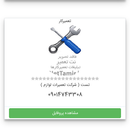
تعمیرکار
تست ( شرکت تعمیرات لوازم )
09014743308
مشاهده پروفایل