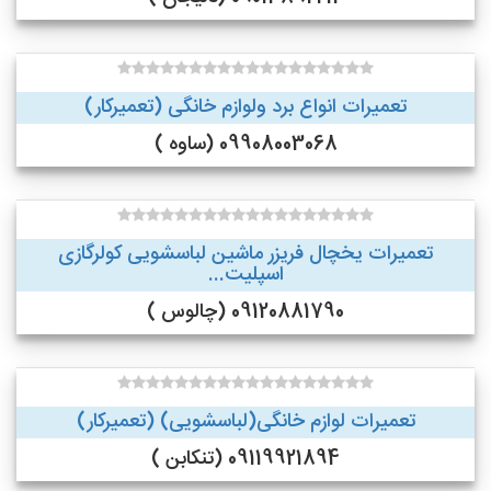
تعمیرات انواع برد ولوازم خانگی (تعمیرکار)
09908003068 (ساوه )
تعمیرات یخچال فریزر ماشین لباسشویی کولرگازی
اسپلیت...
09120881790 (چالوس )
تعمیرات لوازم خانگی(لباسشویی) (تعمیرکار)
09119921894 (تنکابن )