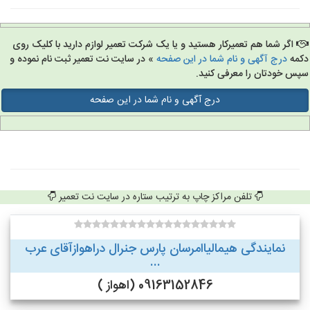
اگر شما هم تعمیرکار هستید و یا یک شرکت تعمیر لوازم دارید با کلیک روی
مه
درج آگهی و نام شما در این صفحه
» در سایت نت تعمیر ثبت نام نموده و
س خودتان را معرفی کنید.
درج آگهی و نام شما در این صفحه
تلفن مراکز چاپ به ترتیب ستاره در سایت نت تعمیر
نمایندگی هیمالیاامرسان پارس جنرال دراهوازآقای عرب
...
09163152846 (اهواز )