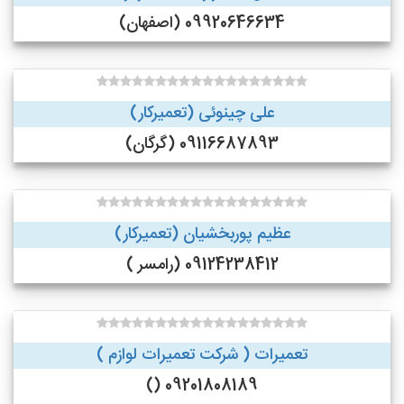
09920646634 (اصفهان)
علی چینوئی (تعمیرکار)
09116687893 (گرگان)
عظیم پوربخشیان (تعمیرکار)
09124238412 (رامسر )
تعمیرات ( شرکت تعمیرات لوازم )
09201808189 ()