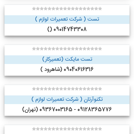
تست ( شرکت تعمیرات لوازم )
09014743308 ()
تست مایکت (تعمیرکار)
09040616316 (شاهرود )
تکنوآرتان ( شرکت تعمیرات لوازم )
09128365776 - 09367003165 (تهران)