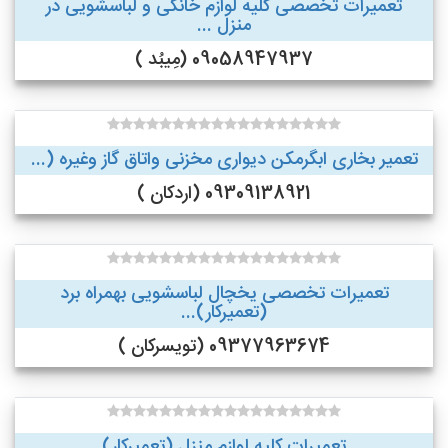
تعمیرات تخصصی کلیه لوازم خانگی و لباسشویی در
منزل ...
09058947937 (مِیبُد )
تعمیر بخاری ابگرمکن دیواری مخزنی واتاق گاز وغیره (...
09309138921 (اردکان )
تعمیرات تخصصی یخچال لباسشویی بهمراه برد
(تعمیرکار)...
09377963674 (تویسرکان )
تعمیرات کلیه لوازم منزل (تعمیرکار)