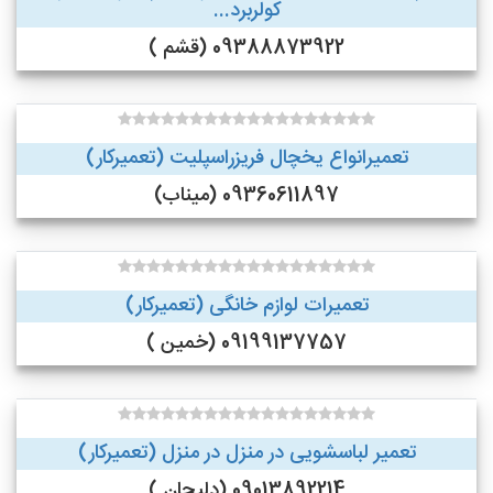
کولربرد...
09388873922 (قشم )
تعمیرانواع یخچال فریزراسپلیت (تعمیرکار)
09360611897 (میناب)
تعمیرات لوازم خانگی (تعمیرکار)
09199137757 (خمین )
تعمیر لباسشویی در منزل در منزل (تعمیرکار)
09013892214 (دلیجان )