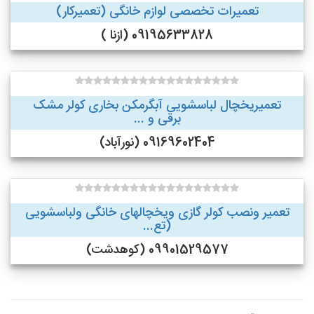
تعمیرات تخصصی لوازم خانگی (تعمیرکار)
09195633828 (ازنا )
تعمیریخچال لباسشویی آبگرمکن بخاری کولر مشک
برقی و ...
09169602404 (نورآباد)
تعمیر ونصب کولر گازی ویخچالهای خانگی ولباسشویی
(تع...
09901529577 (کوهدشت)