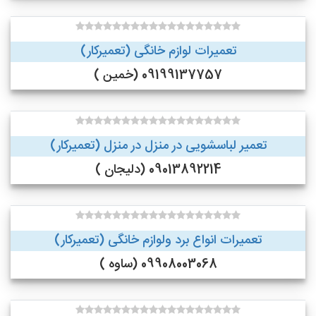
تعمیرات لوازم خانگی (تعمیرکار)
09199137757 (خمین )
تعمیر لباسشویی در منزل در منزل (تعمیرکار)
09013892214 (دلیجان )
تعمیرات انواع برد ولوازم خانگی (تعمیرکار)
09908003068 (ساوه )