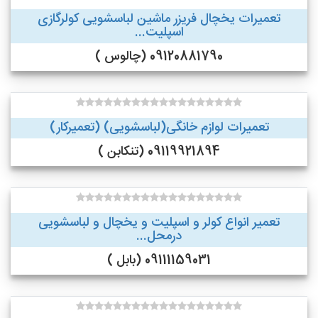
تعمیرات یخچال فریزر ماشین لباسشویی کولرگازی
اسپلیت...
09120881790 (چالوس )
تعمیرات لوازم خانگی(لباسشویی) (تعمیرکار)
09119921894 (تنکابن )
تعمیر انواع کولر و اسپلیت و یخچال و لباسشویی
درمحل...
09111159031 (بابل )