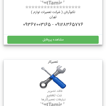
تکنوآرتان ( شرکت تعمیرات لوازم )
تهران
09128365776 - 09367003165
مشاهده پروفایل
تعمیرکار