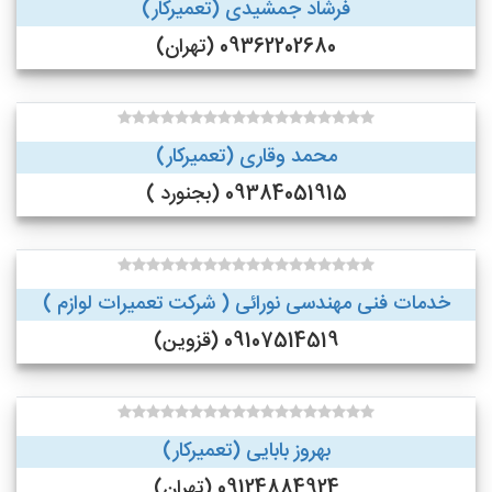
فرشاد جمشیدی (تعمیرکار)
09362202680 (تهران)
محمد وقاری (تعمیرکار)
09384051915 (بجنورد )
خدمات فنی مهندسی نورائی ( شرکت تعمیرات لوازم )
09107514519 (قزوین)
بهروز بابایی (تعمیرکار)
09124884924 (تهران)