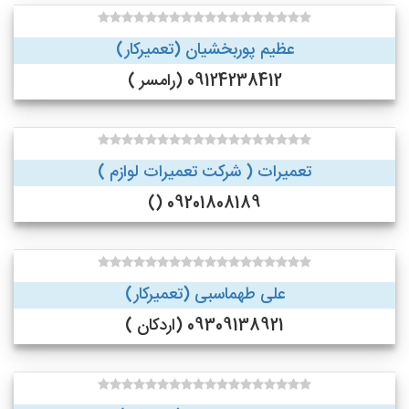
عظیم پوربخشیان (تعمیرکار)
09124238412 (رامسر )
تعمیرات ( شرکت تعمیرات لوازم )
09201808189 ()
علی طهماسبی (تعمیرکار)
09309138921 (اردکان )