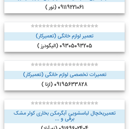
09119221061 (نور )
تعمیر لوازم خانگی (تعمیرکار)
09305093205 (الیگودرز )
تعمیرات تخصصی لوازم خانگی (تعمیرکار)
09195633828 (ازنا )
تعمیریخچال لباسشویی آبگرمکن بخاری کولر مشک
برقی و ...
09169602404 (نورآباد)