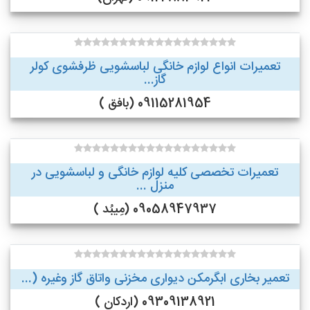
تعمیرات انواع لوازم خانگی لباسشویی ظرفشوی کولر
گاز...
09115281954 (بافق )
تعمیرات تخصصی کلیه لوازم خانگی و لباسشویی در
منزل ...
09058947937 (مِیبُد )
تعمیر بخاری ابگرمکن دیواری مخزنی واتاق گاز وغیره (...
09309138921 (اردکان )