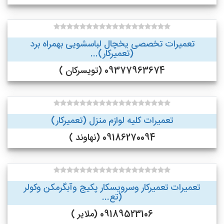
تعمیرات تخصصی یخچال لباسشویی بهمراه برد
(تعمیرکار)...
09377963674 (تویسرکان )
تعمیرات کلیه لوازم منزل (تعمیرکار)
09186270094 (نهاوند )
تعمیرات تعمیرکار وسرویسکار پکیج وآبگرمکن وکولر
(تع...
09189523106 (ملایر )