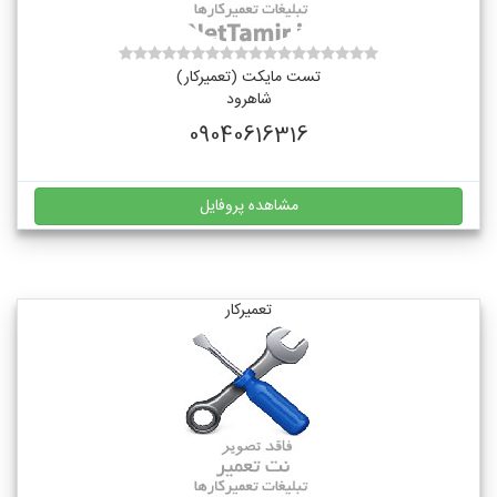
تست مایکت (تعمیرکار)
شاهرود
09040616316
مشاهده پروفایل
تعمیرکار