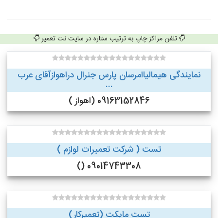
تلفن مراکز چاپ به ترتیب ستاره در سایت نت تعمیر
نمایندگی هیمالیاامرسان پارس جنرال دراهوازآقای عرب
...
09163152846 (اهواز )
تست ( شرکت تعمیرات لوازم )
09014743308 ()
تست مایکت (تعمیرکار)