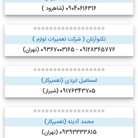
09040616316 (شاهرود )
تکنوآرتان ( شرکت تعمیرات لوازم )
09128365776 - 09367003165 (تهران)
اسماعیل ایزدی (تعمیرکار)
09176343705 (شیراز)
محمد آدینه (تعمیرکار)
09393333815 (تهران)