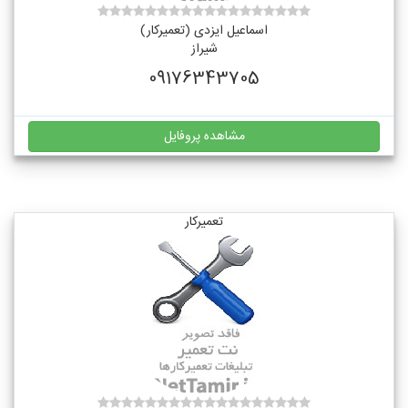
اسماعیل ایزدی (تعمیرکار)
شیراز
09176343705
مشاهده پروفایل
تعمیرکار