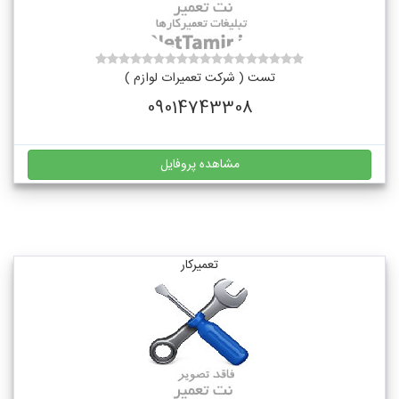
تست ( شرکت تعمیرات لوازم )
09014743308
مشاهده پروفایل
تعمیرکار