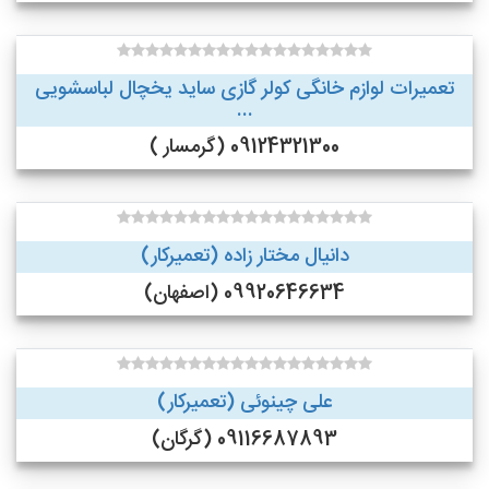
تعمیرات لوازم خانگی کولر گازی ساید یخچال لباسشویی
...
09124321300 (گرمسار )
دانیال مختار زاده (تعمیرکار)
09920646634 (اصفهان)
علی چینوئی (تعمیرکار)
09116687893 (گرگان)