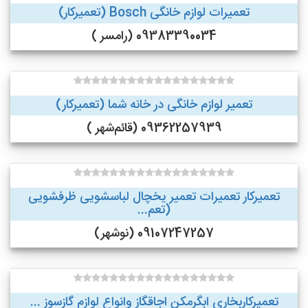
تعمیرات لوازم خانگی Bosch (تعمیرکار)
09383390034 (رامسر )
تعمیر لوازم خانگی در خانه شما (تعمیرکار)
09362257939 (قائم‌شهر )
تعمیرکار تعمیرات تعمیر یخچال لباسشویی ظرفشویی
(تعم...
09107247257 (نوشهر)
تعمیرکاربخاری ابگرمکن اجاقگاز وانواع لوازم گازسوز ...