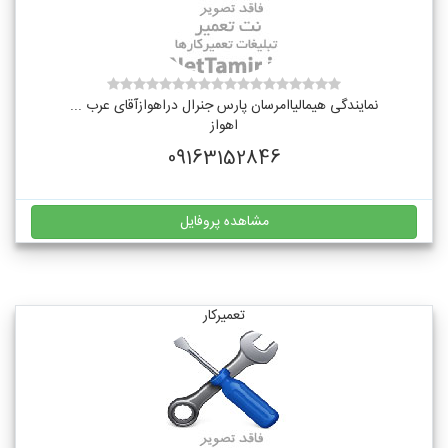
نمایندگی هیمالیاامرسان پارس جنرال دراهوازآقای عرب ...
اهواز
09163152846
مشاهده پروفایل
تعمیرکار