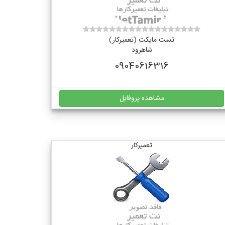
تست مایکت (تعمیرکار)
شاهرود
09040616316
مشاهده پروفایل
تعمیرکار