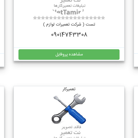
تست ( شرکت تعمیرات لوازم )
09014743308
مشاهده پروفایل
تعمیرکار