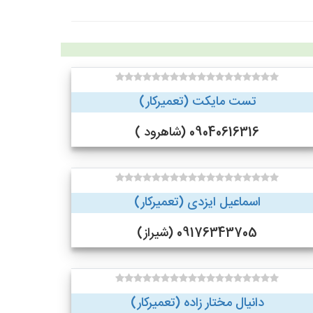
تست مایکت (تعمیرکار)
09040616316 (شاهرود )
اسماعیل ایزدی (تعمیرکار)
09176343705 (شیراز)
دانیال مختار زاده (تعمیرکار)