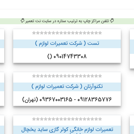
تلفن مراکز چاپ به ترتیب ستاره در سایت نت تعمیر
تست ( شرکت تعمیرات لوازم )
09014743308 ()
تکنوآرتان ( شرکت تعمیرات لوازم )
09128365776 - 09367003165 (تهران)
تعمیرات لوازم خانگی کولر گازی ساید یخچال