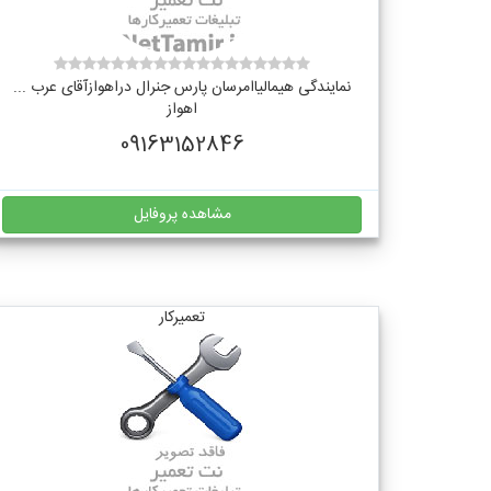
نمایندگی هیمالیاامرسان پارس جنرال دراهوازآقای عرب ...
اهواز
09163152846
مشاهده پروفایل
تعمیرکار