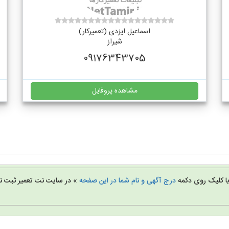
اسماعیل ایزدی (تعمیرکار)
شیراز
09176343705
مشاهده پروفایل
 با کلیک روی دکمه
درج آگهی و نام شما در این صفحه
» در سایت نت تعمیر ثبت نا