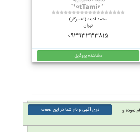
محمد آدینه (تعمیرکار)
تهران
09393333815
مشاهده پروفایل
درج آگهی و نام شما در این صفحه
م نموده و