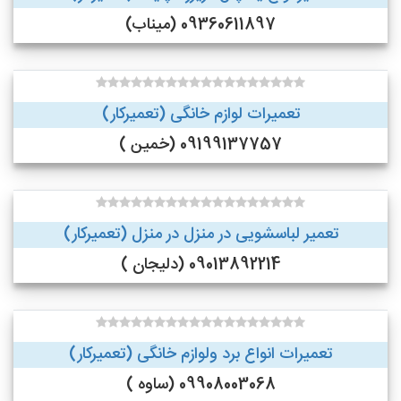
09360611897 (میناب)
تعمیرات لوازم خانگی (تعمیرکار)
09199137757 (خمین )
تعمیر لباسشویی در منزل در منزل (تعمیرکار)
09013892214 (دلیجان )
تعمیرات انواع برد ولوازم خانگی (تعمیرکار)
09908003068 (ساوه )