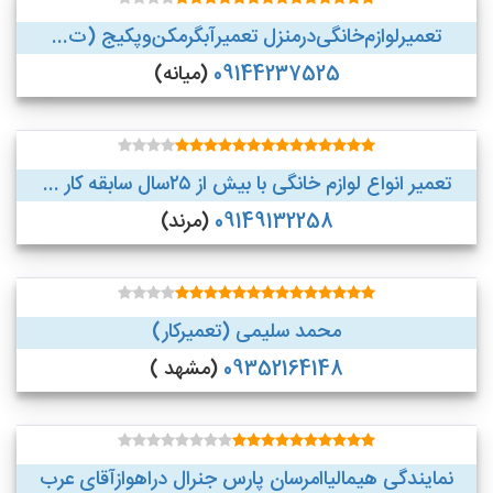
تعمیر‌لوازم‌‌خانگی‌در‌منزل‌ تعمیر‌آبگرمکن‌وپکیج (ت...
09144237525
(میانه)
تعمیر انواع لوازم خانگی با بیش از ۲۵سال سابقه کار ...
09149132258
(مرند)
محمد سلیمی (تعمیرکار)
09352164148
(مشهد )
نمایندگی هیمالیاامرسان پارس جنرال دراهوازآقای عرب