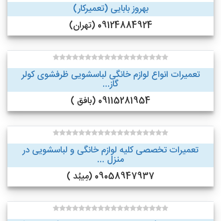
بهروز بابایی (تعمیرکار)
09124884924 (تهران)
تعمیرات انواع لوازم خانگی لباسشویی ظرفشوی کولر
گاز...
09115281954 (بافق )
تعمیرات تخصصی کلیه لوازم خانگی و لباسشویی در
منزل ...
09058947937 (مِیبُد )