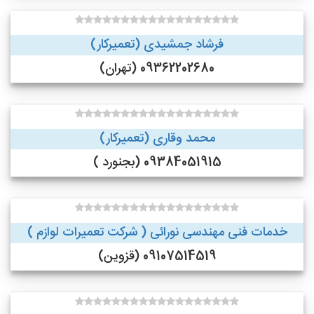
فرشاد جمشیدی (تعمیرکار)
09362202680 (تهران)
محمد وقاری (تعمیرکار)
09384051915 (بجنورد )
خدمات فنی مهندسی نورائی ( شرکت تعمیرات لوازم )
09107514519 (قزوین)