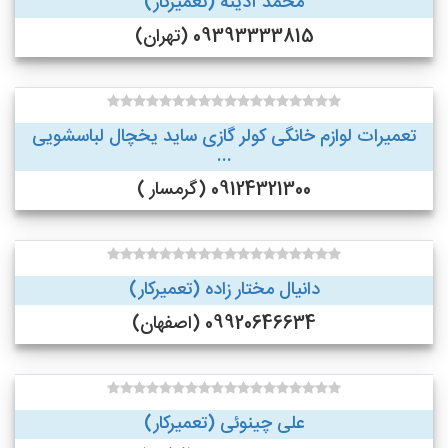
محمد آدینه (تعمیرکار)
09393333815 (تهران)
تعمیرات لوازم خانگی کولر گازی ساید یخچال لباسشویی
...
09124321300 (گرمسار )
دانیال مختار زاده (تعمیرکار)
09920646634 (اصفهان)
علی چینوئی (تعمیرکار)