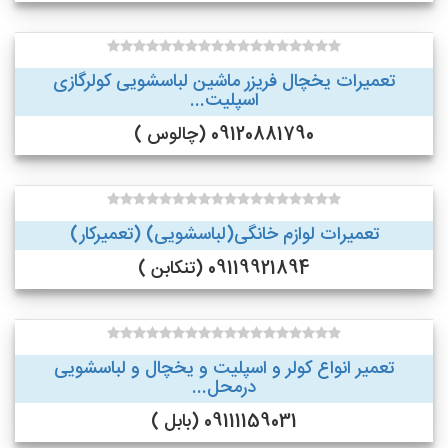
تعمیرات یخچال فریزر ماشین لباسشویی کولرگازی
اسپلیت...
09120881790 (چالوس )
تعمیرات لوازم خانگی(لباسشویی) (تعمیرکار)
09119921894 (تنکابن )
تعمیر انواع کولر و اسپلیت و یخچال و لباسشویی
درمحل...
09111159031 (بابل )