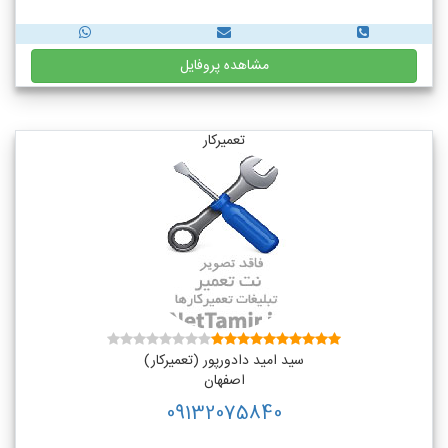
مشاهده پروفایل
تعمیرکار
سید امید دادورپور (تعمیرکار)
اصفهان
09132075840