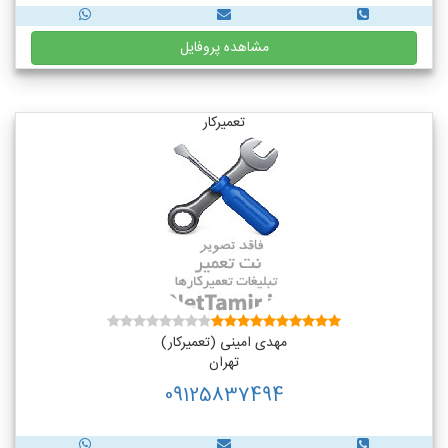
مشاهده پروفایل
تعمیرکار
مهدی امینی (تعمیرکار)
تهران
09125837494