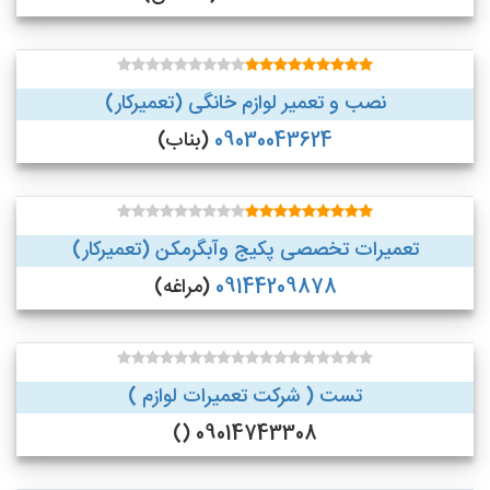
نصب و تعمیر لوازم خانگی (تعمیرکار)
09030043624
(بناب)
تعمیرات تخصصی پکیج وآبگرمکن (تعمیرکار)
09144209878
(مراغه)
تست ( شرکت تعمیرات لوازم )
09014743308 ()