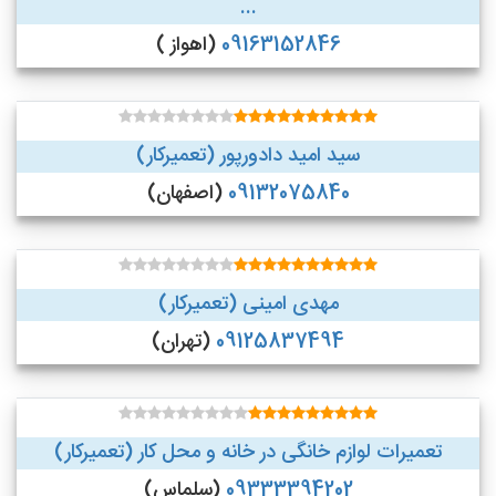
...
09163152846
(اهواز )
سید امید دادورپور (تعمیرکار)
09132075840
(اصفهان)
مهدی امینی (تعمیرکار)
09125837494
(تهران)
تعمیرات لوازم خانگی در خانه و محل کار (تعمیرکار)
09333394202
(سلماس)