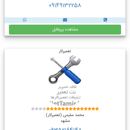
09149132258
مشاهده پروفایل
تعمیرکار
محمد سلیمی (تعمیرکار)
مشهد