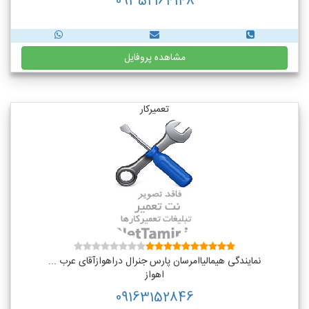
09352164148
مشاهده پروفایل
تعمیرکار
نمایندگی هیمالیاامرسان پارس جنرال دراهوازآقای عرب ...
اهواز
09163152846