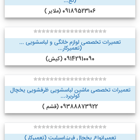
(تع...
09189523106 (ملایر )
تعمیرات تخصصی لوازم خانگی و لباسشویی ...
(تعمیرکار...
09142910090 (کیش)
تعمیرات تخصصی ماشین لباسشویی ظرفشویی یخچال
کولربرد...
09388873922 (قشم )
تعمیرانواع یخچال فریزراسپلیت (تعمیرکار)