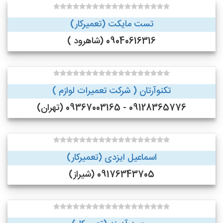
تست مایکت (تعمیرکار)
09040616316 (شاهرود )
تکنوآرتان ( شرکت تعمیرات لوازم )
09128365776 - 09367003165 (تهران)
اسماعیل ایزدی (تعمیرکار)
09176343705 (شیراز)