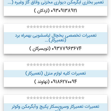
تعمیر بخاری ابگرمکن دیواری مخزنی واتاق گاز وغیره (...
09309138921 (اردکان )
تعمیرات تخصصی یخچال لباسشویی بهمراه برد
(تعمیرکار)...
09377963674 (تویسرکان )
تعمیرات کلیه لوازم منزل (تعمیرکار)
09186270094 (نهاوند )
تعمیرات تعمیرکار وسرویسکار پکیج وآبگرمکن وکولر