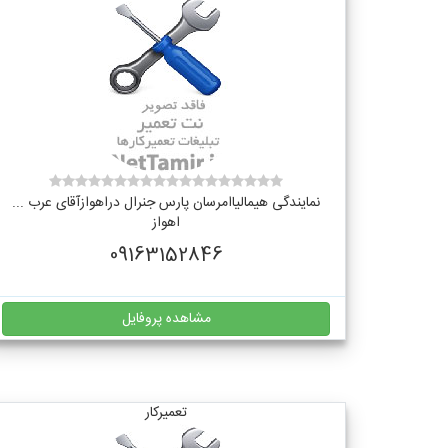
نمایندگی هیمالیاامرسان پارس جنرال دراهوازآقای عرب ...
اهواز
09163152846
مشاهده پروفایل
تعمیرکار