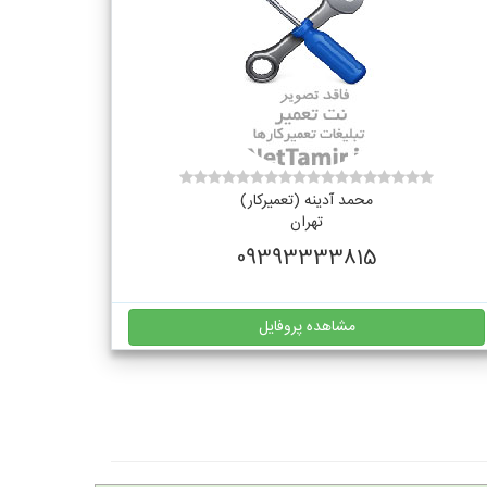
محمد آدینه (تعمیرکار)
تهران
09393333815
مشاهده پروفایل