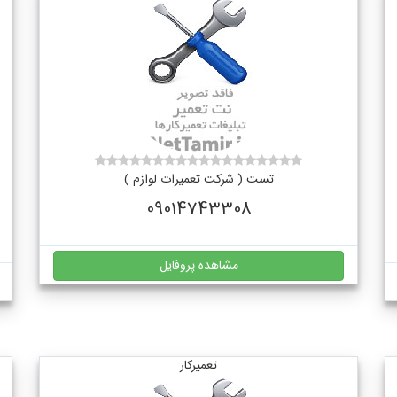
تست ( شرکت تعمیرات لوازم )
09014743308
مشاهده پروفایل
تعمیرکار