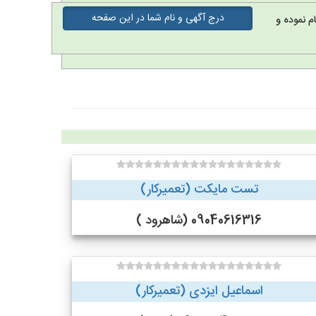
درج آگهی و نام شما در این صفحه
م نموده و
تست مایکت (تعمیرکار)
09040616316 (شاهرود )
اسماعیل ایزدی (تعمیرکار)