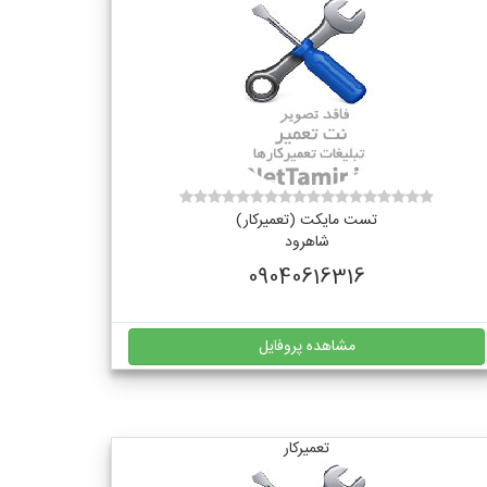
تست مایکت (تعمیرکار)
شاهرود
09040616316
مشاهده پروفایل
تعمیرکار