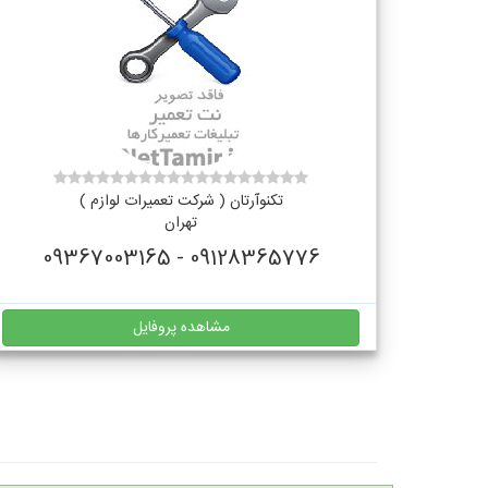
تکنوآرتان ( شرکت تعمیرات لوازم )
تهران
09128365776 - 09367003165
مشاهده پروفایل