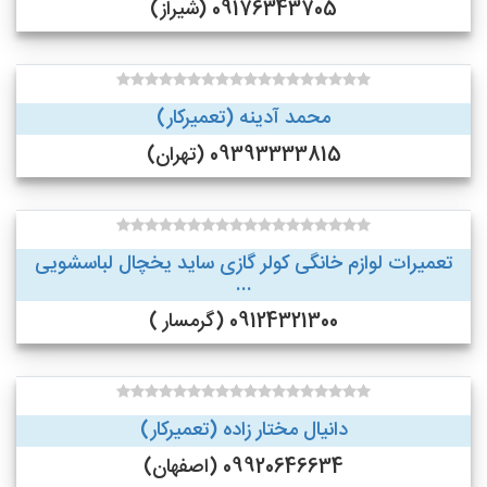
09176343705 (شیراز)
محمد آدینه (تعمیرکار)
09393333815 (تهران)
تعمیرات لوازم خانگی کولر گازی ساید یخچال لباسشویی
...
09124321300 (گرمسار )
دانیال مختار زاده (تعمیرکار)
09920646634 (اصفهان)