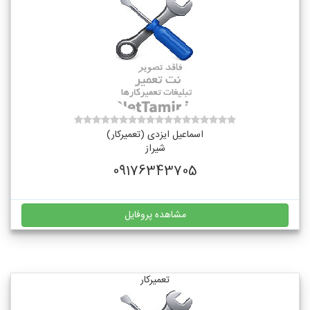
اسماعیل ایزدی (تعمیرکار)
شیراز
09176343705
مشاهده پروفایل
تعمیرکار