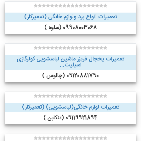
تعمیرات انواع برد ولوازم خانگی (تعمیرکار)
09908003068 (ساوه )
تعمیرات یخچال فریزر ماشین لباسشویی کولرگازی
اسپلیت...
09120881790 (چالوس )
تعمیرات لوازم خانگی(لباسشویی) (تعمیرکار)
09119921894 (تنکابن )