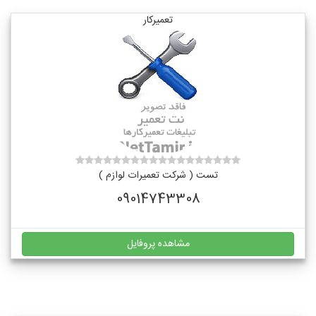
تعمیرکار
تست ( شرکت تعمیرات لوازم )
09014743308
مشاهده پروفایل