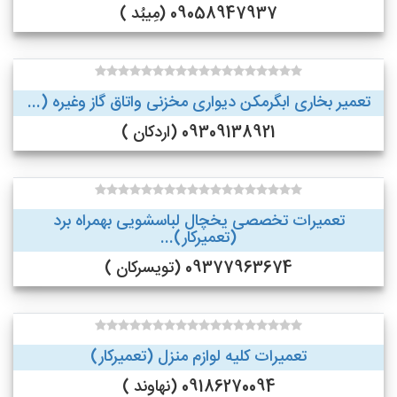
09058947937 (مِیبُد )
تعمیر بخاری ابگرمکن دیواری مخزنی واتاق گاز وغیره (...
09309138921 (اردکان )
تعمیرات تخصصی یخچال لباسشویی بهمراه برد
(تعمیرکار)...
09377963674 (تویسرکان )
تعمیرات کلیه لوازم منزل (تعمیرکار)
09186270094 (نهاوند )