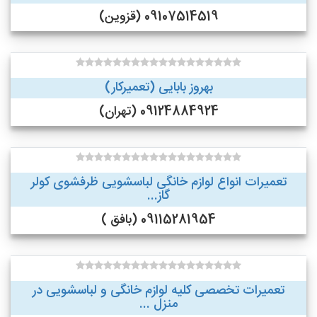
09107514519 (قزوین)
بهروز بابایی (تعمیرکار)
09124884924 (تهران)
تعمیرات انواع لوازم خانگی لباسشویی ظرفشوی کولر
گاز...
09115281954 (بافق )
تعمیرات تخصصی کلیه لوازم خانگی و لباسشویی در
منزل ...