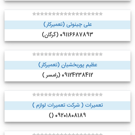
علی چینوئی (تعمیرکار)
09116687893 (گرگان)
عظیم پوربخشیان (تعمیرکار)
09124238412 (رامسر )
تعمیرات ( شرکت تعمیرات لوازم )
09201808189 ()