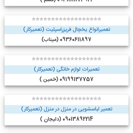
09388873922 (قشم )
تعمیرانواع یخچال فریزراسپلیت (تعمیرکار)
09360611897 (میناب)
تعمیرات لوازم خانگی (تعمیرکار)
09199137757 (خمین )
تعمیر لباسشویی در منزل در منزل (تعمیرکار)
09013892214 (دلیجان )