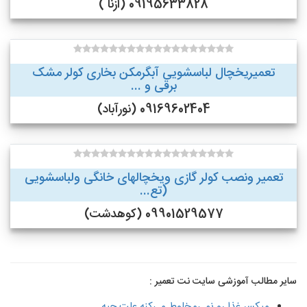
09195633828 (ازنا )
تعمیریخچال لباسشویی آبگرمکن بخاری کولر مشک
برقی و ...
09169602404 (نورآباد)
تعمیر ونصب کولر گازی ویخچالهای خانگی ولباسشویی
(تع...
09901529577 (کوهدشت)
سایر مطالب آموزشی سایت نت تعمیر :
میکسر غذا رو نمی‌مخلوط می‌کنه علت چیه