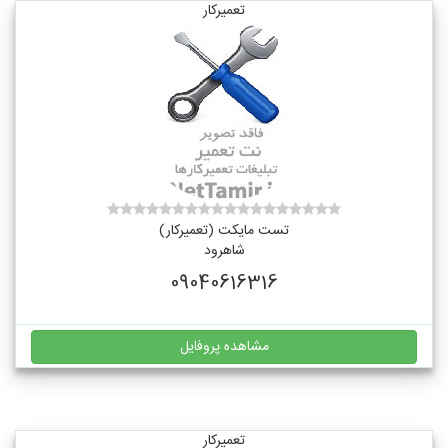
تعمیرکار
تست مایکت (تعمیرکار)
شاهرود
09040616316
مشاهده پروفایل
تعمیرکار