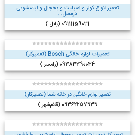
تعمیر انواع کولر و اسپلیت و یخچال و لباسشویی
درمحل...
09111159031 (بابل )
تعمیرات لوازم خانگی Bosch (تعمیرکار)
09383390034 (رامسر )
تعمیر لوازم خانگی در خانه شما (تعمیرکار)
09362257939 (قائم‌شهر )