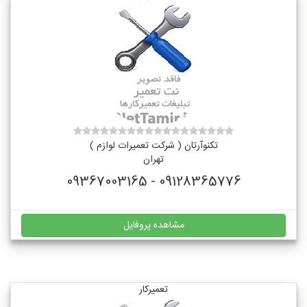
تکنوآرتان ( شرکت تعمیرات لوازم )
تهران
09128365776 - 09367003165
مشاهده پروفایل
تعمیرکار