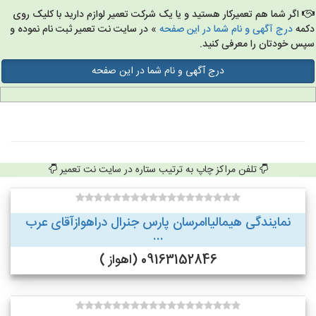
اگر شما هم تعمیرکار هستید و یا یک شرکت تعمیر لوازم دارید با کلیک روی
مه
درج آگهی و نام شما در این صفحه
» در سایت نت تعمیر ثبت نام نموده و
س خودتان را معرفی کنید.
درج آگهی و نام شما در این صفحه
تلفن مراکز چاپ به ترتیب ستاره در سایت نت تعمیر
نمایندگی هیمالیاامرسان پارس جنرال دراهوازآقای عرب
...
09163152846 (اهواز )