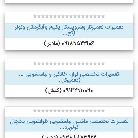
تعمیرات تعمیرکار وسرویسکار پکیج وآبگرمکن وکولر
(تع...
09189523106 (ملایر )
تعمیرات تخصصی لوازم خانگی و لباسشویی ...
(تعمیرکار...
09142910090 (کیش)
تعمیرات تخصصی ماشین لباسشویی ظرفشویی یخچال
کولربرد...