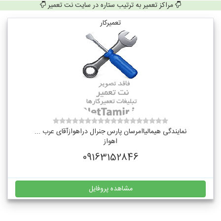
مراکز تعمیر به ترتیب ستاره در سایت نت تعمیر
تعمیرکار
نمایندگی هیمالیاامرسان پارس جنرال دراهوازآقای عرب ...
اهواز
09163152846
مشاهده پروفایل