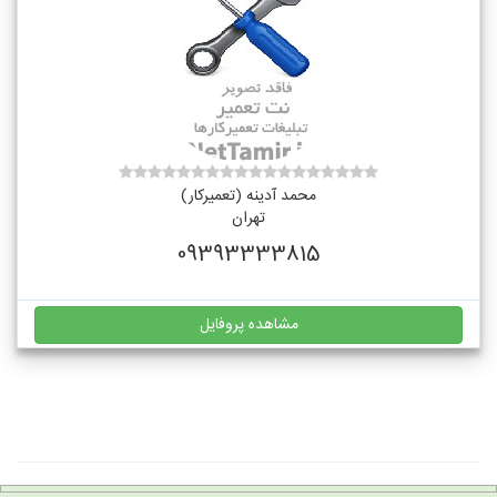
محمد آدینه (تعمیرکار)
تهران
09393333815
مشاهده پروفایل