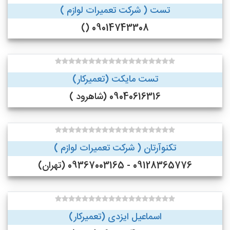
تست ( شرکت تعمیرات لوازم )
09014743308 ()
تست مایکت (تعمیرکار)
09040616316 (شاهرود )
تکنوآرتان ( شرکت تعمیرات لوازم )
09128365776 - 09367003165 (تهران)
اسماعیل ایزدی (تعمیرکار)