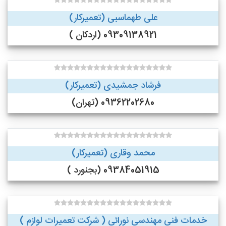
علی طهماسبی (تعمیرکار)
09309138921 (اردکان )
فرشاد جمشیدی (تعمیرکار)
09362202680 (تهران)
محمد وقاری (تعمیرکار)
09384051915 (بجنورد )
خدمات فنی مهندسی نورائی ( شرکت تعمیرات لوازم )