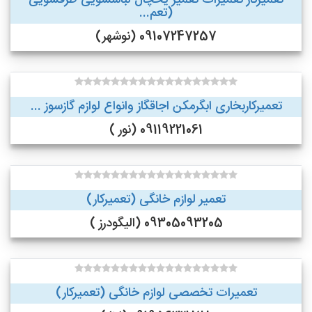
تعمیرکار تعمیرات تعمیر یخچال لباسشویی ظرفشویی
(تعم...
09107247257 (نوشهر)
تعمیرکاربخاری ابگرمکن اجاقگاز وانواع لوازم گازسوز ...
09119221061 (نور )
تعمیر لوازم خانگی (تعمیرکار)
09305093205 (الیگودرز )
تعمیرات تخصصی لوازم خانگی (تعمیرکار)