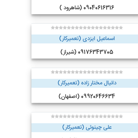
09040616316 (شاهرود )
اسماعیل ایزدی (تعمیرکار)
09176343705 (شیراز)
دانیال مختار زاده (تعمیرکار)
09920646634 (اصفهان)
علی چینوئی (تعمیرکار)