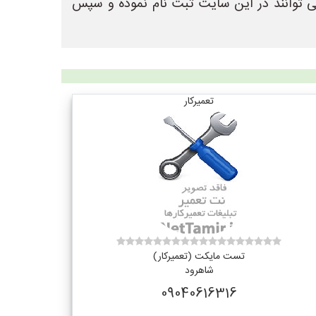
ی توانند در این سایت ثبت نام نموده و سپس
تعمیرکار
تست مایکت (تعمیرکار)
شاهرود
09040616316