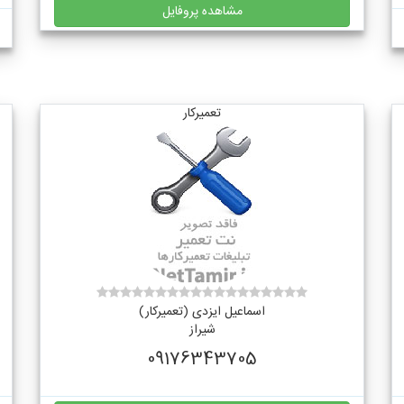
مشاهده پروفایل
تعمیرکار
اسماعیل ایزدی (تعمیرکار)
شیراز
09176343705