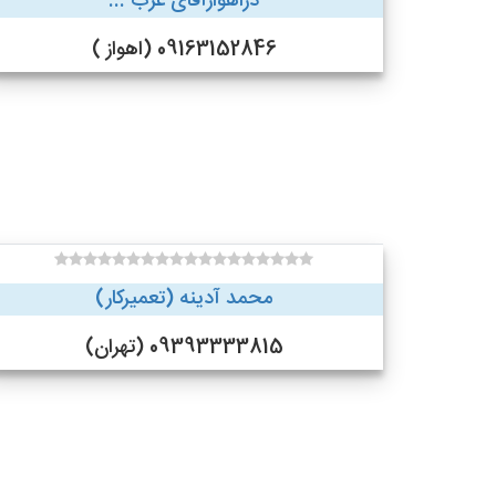
دراهوازآقای عرب ...
09163152846 (اهواز )
محمد آدینه (تعمیرکار)
09393333815 (تهران)