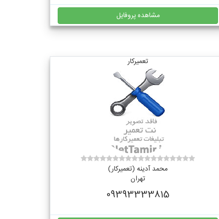
مشاهده پروفایل
تعمیرکار
محمد آدینه (تعمیرکار)
تهران
09393333815