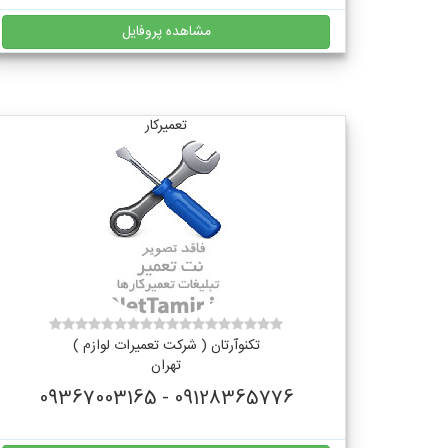
مشاهده پروفایل
تعمیرکار
تکنوآرتان ( شرکت تعمیرات لوازم )
تهران
09128365776 - 09367003165