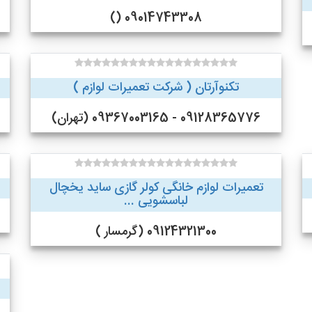
09014743308 ()
تکنوآرتان ( شرکت تعمیرات لوازم )
09128365776 - 09367003165 (تهران)
تعمیرات لوازم خانگی کولر گازی ساید یخچال
لباسشویی ...
09124321300 (گرمسار )