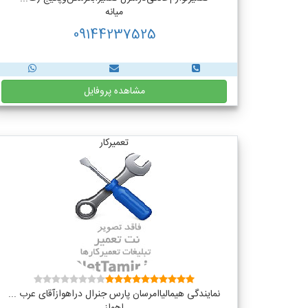
میانه
09144237525
مشاهده پروفایل
تعمیرکار
نمایندگی هیمالیاامرسان پارس جنرال دراهوازآقای عرب ...