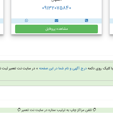
اصفهان
09132075840
مشاهده پروفایل
 با کلیک روی دکمه
درج آگهی و نام شما در این صفحه
» در سایت نت تعمیر ثبت نا
تلفن مراکز چاپ به ترتیب ستاره در سایت نت تعمیر