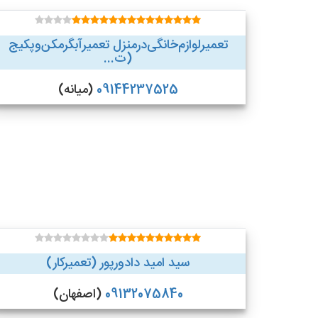
تعمیر‌لوازم‌‌خانگی‌در‌منزل‌ تعمیر‌آبگرمکن‌وپکیج
(ت...
09144237525
(میانه)
سید امید دادورپور (تعمیرکار)
09132075840
(اصفهان)