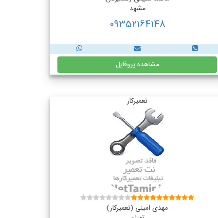
مشهد
09352164148
مشاهده پروفایل
تعمیرکار
مهدی امینی (تعمیرکار)