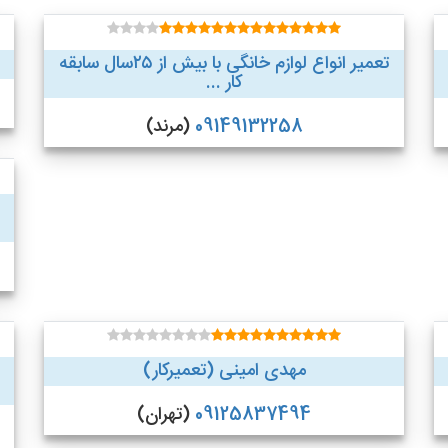
تعمیر انواع لوازم خانگی با بیش از ۲۵سال سابقه
کار ...
09149132258
(مرند)
مهدی امینی (تعمیرکار)
09125837494
(تهران)