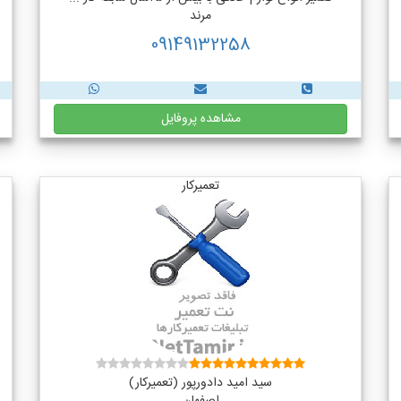
مرند
09149132258
مشاهده پروفایل
تعمیرکار
سید امید دادورپور (تعمیرکار)