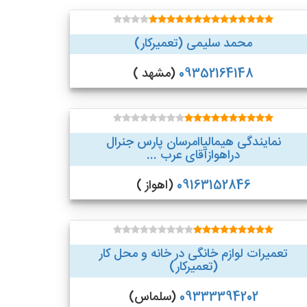
محمد سلیمی (تعمیرکار)
09352164148
(مشهد )
نمایندگی هیمالیاامرسان پارس جنرال
دراهوازآقای عرب ...
09163152846
(اهواز )
تعمیرات لوازم خانگی در خانه و محل کار
(تعمیرکار)
09333394202
(سلماس)