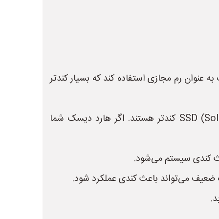
رد دیسک به عنوان رم مجازی استفاده کند که بسیار کندتر
* **هارد دیسک قدیمی یا پر:** هارد دیسک‌های HDD (Hard Disk Drive) نسبت به SSD (Solid State Drive) کندتر هستند. اگر هارد دیسک شما
د.