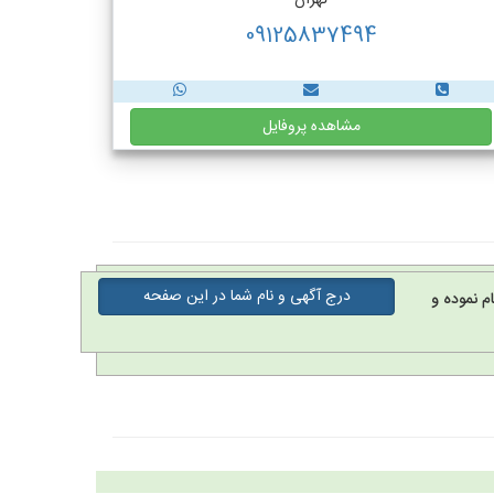
تهران
09125837494
مشاهده پروفایل
درج آگهی و نام شما در این صفحه
م نموده و