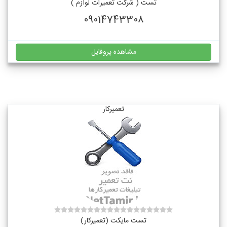
تست ( شرکت تعمیرات لوازم )
09014743308
مشاهده پروفایل
تعمیرکار
تست مایکت (تعمیرکار)