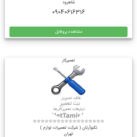
شاهرود
09040616316
مشاهده پروفایل
تعمیرکار
تکنوآرتان ( شرکت تعمیرات لوازم )
تهران