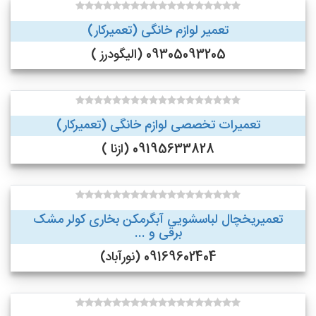
تعمیر لوازم خانگی (تعمیرکار)
09305093205 (الیگودرز )
تعمیرات تخصصی لوازم خانگی (تعمیرکار)
09195633828 (ازنا )
تعمیریخچال لباسشویی آبگرمکن بخاری کولر مشک
برقی و ...
09169602404 (نورآباد)