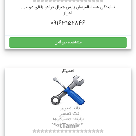
نمایندگی هیمالیاامرسان پارس جنرال دراهوازآقای عرب ...
اهواز
09163152846
مشاهده پروفایل
تعمیرکار