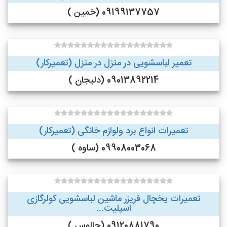
09199137757 (خمین )
تعمیر لباسشویی در منزل در منزل (تعمیرکار)
09013892214 (دلیجان )
تعمیرات انواع برد ولوازم خانگی (تعمیرکار)
09908003068 (ساوه )
تعمیرات یخچال فریزر ماشین لباسشویی کولرگازی
اسپلیت...
09120881790 (چالوس )