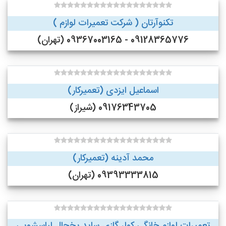
تکنوآرتان ( شرکت تعمیرات لوازم )
09128365776 - 09367003165 (تهران)
اسماعیل ایزدی (تعمیرکار)
09176343705 (شیراز)
محمد آدینه (تعمیرکار)
09393333815 (تهران)