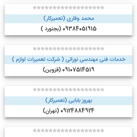
محمد وقاری (تعمیرکار)
09384051915 (بجنورد )
خدمات فنی مهندسی نورائی ( شرکت تعمیرات لوازم )
09107514519 (قزوین)
بهروز بابایی (تعمیرکار)
09124884924 (تهران)