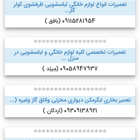
تعمیرات انواع لوازم خانگی لباسشویی ظرفشوی کولر
گاز...
09115281954 (بافق )
تعمیرات تخصصی کلیه لوازم خانگی و لباسشویی در
منزل ...
09058947937 (مِیبُد )
تعمیر بخاری ابگرمکن دیواری مخزنی واتاق گاز وغیره (...
09309138921 (اردکان )