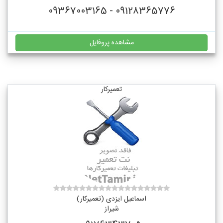
09128365776 - 09367003165
مشاهده پروفایل
تعمیرکار
اسماعیل ایزدی (تعمیرکار)
شیراز