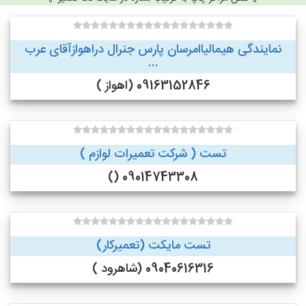
نمایندگی هیمالیاامرسان پارس جنرال دراهوازآقای عرب
...
09163152846 (اهواز )
تست ( شرکت تعمیرات لوازم )
09014743308 ()
تست مایکت (تعمیرکار)
09040616316 (شاهرود )