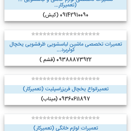
(تعمیرکار...
09142910090 (کیش)
تعمیرات تخصصی ماشین لباسشویی ظرفشویی یخچال
کولربرد...
09388873922 (قشم )
تعمیرانواع یخچال فریزراسپلیت (تعمیرکار)
09360611897 (میناب)
تعمیرات لوازم خانگی (تعمیرکار)