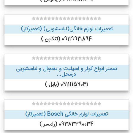
تعمیرات لوازم خانگی(لباسشویی) (تعمیرکار)
09119921894 (تنکابن )
تعمیر انواع کولر و اسپلیت و یخچال و لباسشویی
درمحل...
09111159031 (بابل )
تعمیرات لوازم خانگی Bosch (تعمیرکار)
09383390034 (رامسر )