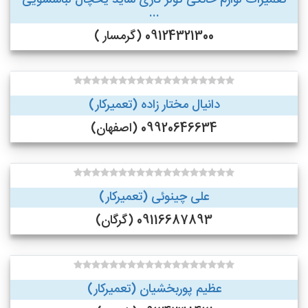
تعمیرات لوازم خانگی کولر گازی ساید یخچال لباسشویی
...
09124321300 (گرمسار )
دانیال مختار زاده (تعمیرکار)
09920646634 (اصفهان)
علی چینوئی (تعمیرکار)
09116687893 (گرگان)
عظیم پوربخشیان (تعمیرکار)