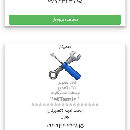
09176343705
مشاهده پروفایل
تعمیرکار
محمد آدینه (تعمیرکار)
تهران
09393333815