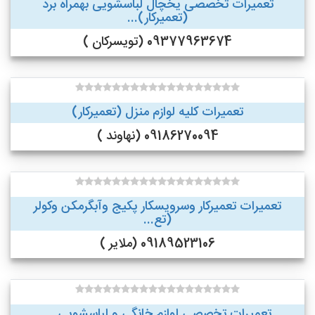
تعمیرات تخصصی یخچال لباسشویی بهمراه برد
(تعمیرکار)...
09377963674 (تویسرکان )
تعمیرات کلیه لوازم منزل (تعمیرکار)
09186270094 (نهاوند )
تعمیرات تعمیرکار وسرویسکار پکیج وآبگرمکن وکولر
(تع...
09189523106 (ملایر )
تعمیرات تخصصی لوازم خانگی و لباسشویی ...