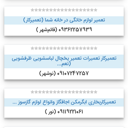
تعمیر لوازم خانگی در خانه شما (تعمیرکار)
09362257939 (قائم‌شهر )
تعمیرکار تعمیرات تعمیر یخچال لباسشویی ظرفشویی
(تعم...
09107247257 (نوشهر)
تعمیرکاربخاری ابگرمکن اجاقگاز وانواع لوازم گازسوز ...
09119221061 (نور )