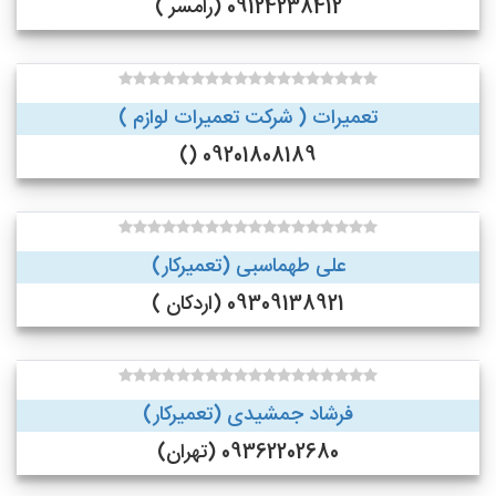
09124238412 (رامسر )
تعمیرات ( شرکت تعمیرات لوازم )
09201808189 ()
علی طهماسبی (تعمیرکار)
09309138921 (اردکان )
فرشاد جمشیدی (تعمیرکار)
09362202680 (تهران)