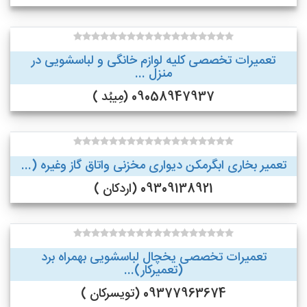
تعمیرات تخصصی کلیه لوازم خانگی و لباسشویی در
منزل ...
09058947937 (مِیبُد )
تعمیر بخاری ابگرمکن دیواری مخزنی واتاق گاز وغیره (...
09309138921 (اردکان )
تعمیرات تخصصی یخچال لباسشویی بهمراه برد
(تعمیرکار)...
09377963674 (تویسرکان )