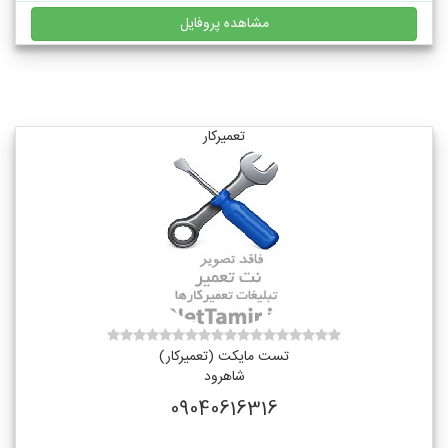
مشاهده پروفایل
تعمیرکار
تست مایکت (تعمیرکار)
شاهرود
09040616316