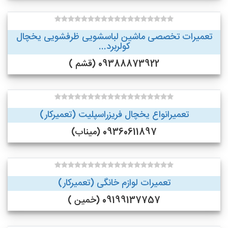
تعمیرات تخصصی ماشین لباسشویی ظرفشویی یخچال
کولربرد...
09388873922 (قشم )
تعمیرانواع یخچال فریزراسپلیت (تعمیرکار)
09360611897 (میناب)
تعمیرات لوازم خانگی (تعمیرکار)
09199137757 (خمین )