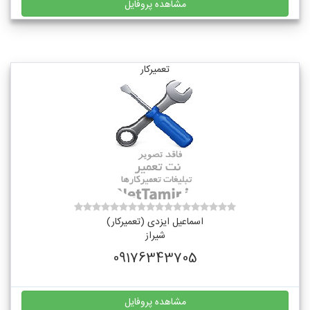
مشاهده پروفایل
تعمیرکار
اسماعیل ایزدی (تعمیرکار)
شیراز
09176343705
مشاهده پروفایل