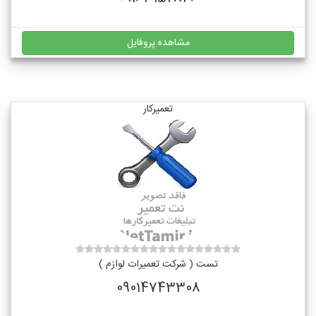
مشاهده پروفایل
تعمیرکار
تست ( شرکت تعمیرات لوازم )
09014743308