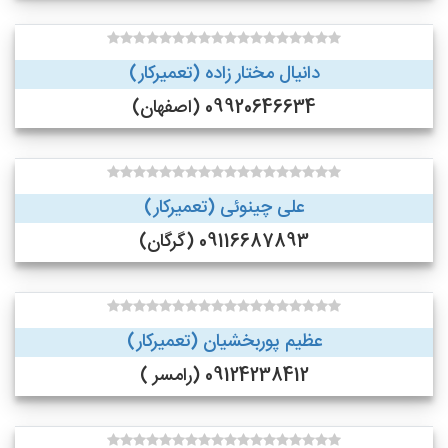
دانیال مختار زاده (تعمیرکار)
09920646634 (اصفهان)
علی چینوئی (تعمیرکار)
09116687893 (گرگان)
عظیم پوربخشیان (تعمیرکار)
09124238412 (رامسر )