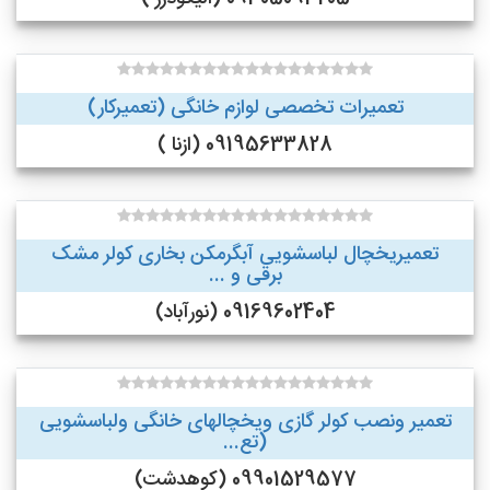
تعمیرات تخصصی لوازم خانگی (تعمیرکار)
09195633828 (ازنا )
تعمیریخچال لباسشویی آبگرمکن بخاری کولر مشک
برقی و ...
09169602404 (نورآباد)
تعمیر ونصب کولر گازی ویخچالهای خانگی ولباسشویی
(تع...
09901529577 (کوهدشت)