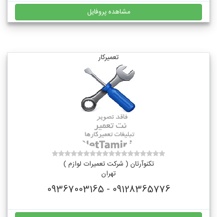
مشاهده پروفایل
تعمیرکار
تکنوآرتان ( شرکت تعمیرات لوازم )
تهران
09128365776 - 09367003165