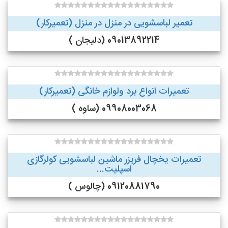
تعمیر لباسشویی در منزل در منزل (تعمیرکار)
09013892214 (دلیجان )
تعمیرات انواع برد ولوازم خانگی (تعمیرکار)
09908003068 (ساوه )
تعمیرات یخچال فریزر ماشین لباسشویی کولرگازی
اسپلیت...
09120881790 (چالوس )