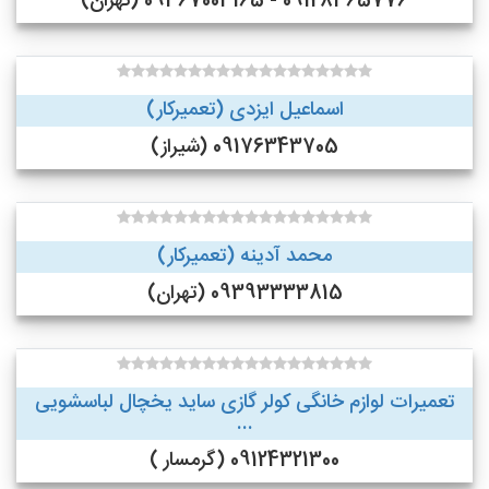
09128365776 - 09367003165 (تهران)
اسماعیل ایزدی (تعمیرکار)
09176343705 (شیراز)
محمد آدینه (تعمیرکار)
09393333815 (تهران)
تعمیرات لوازم خانگی کولر گازی ساید یخچال لباسشویی
...
09124321300 (گرمسار )