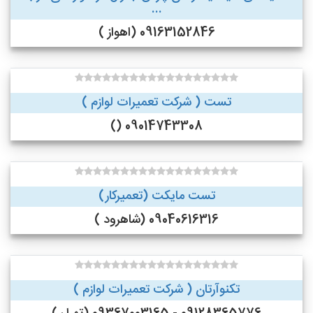
...
09163152846 (اهواز )
تست ( شرکت تعمیرات لوازم )
09014743308 ()
تست مایکت (تعمیرکار)
09040616316 (شاهرود )
تکنوآرتان ( شرکت تعمیرات لوازم )