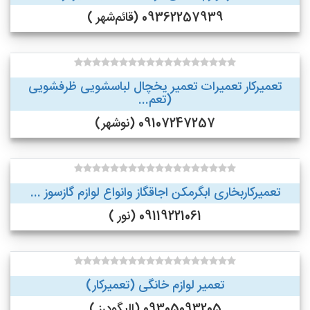
09362257939 (قائم‌شهر )
تعمیرکار تعمیرات تعمیر یخچال لباسشویی ظرفشویی
(تعم...
09107247257 (نوشهر)
تعمیرکاربخاری ابگرمکن اجاقگاز وانواع لوازم گازسوز ...
09119221061 (نور )
تعمیر لوازم خانگی (تعمیرکار)
09305093205 (الیگودرز )