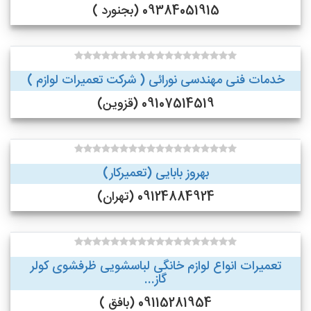
09384051915 (بجنورد )
خدمات فنی مهندسی نورائی ( شرکت تعمیرات لوازم )
09107514519 (قزوین)
بهروز بابایی (تعمیرکار)
09124884924 (تهران)
تعمیرات انواع لوازم خانگی لباسشویی ظرفشوی کولر
گاز...
09115281954 (بافق )