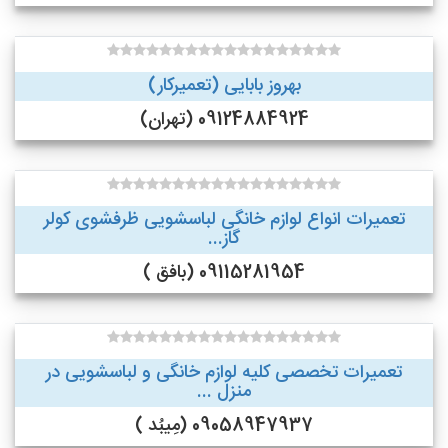
بهروز بابایی (تعمیرکار)
09124884924 (تهران)
تعمیرات انواع لوازم خانگی لباسشویی ظرفشوی کولر
گاز...
09115281954 (بافق )
تعمیرات تخصصی کلیه لوازم خانگی و لباسشویی در
منزل ...
09058947937 (مِیبُد )