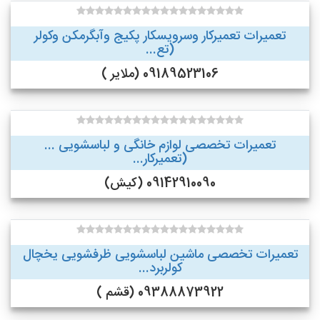
تعمیرات تعمیرکار وسرویسکار پکیج وآبگرمکن وکولر
(تع...
09189523106 (ملایر )
تعمیرات تخصصی لوازم خانگی و لباسشویی ...
(تعمیرکار...
09142910090 (کیش)
تعمیرات تخصصی ماشین لباسشویی ظرفشویی یخچال
کولربرد...
09388873922 (قشم )