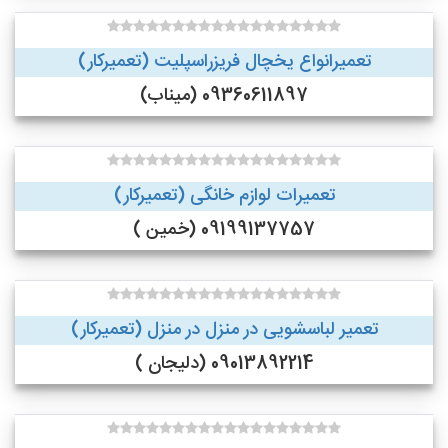
تعمیرانواع یخچال فریزراسپلیت (تعمیرکار)
09360611897 (میناب)
تعمیرات لوازم خانگی (تعمیرکار)
09199137757 (خمین )
تعمیر لباسشویی در منزل در منزل (تعمیرکار)
09013892214 (دلیجان )