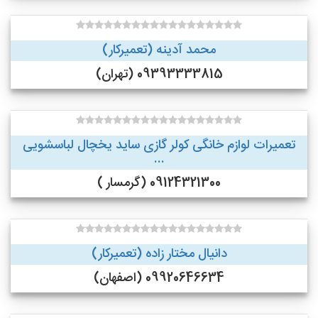
محمد آدینه (تعمیرکار)
09393333815 (تهران)
تعمیرات لوازم خانگی کولر گازی ساید یخچال لباسشویی
...
09124321300 (گرمسار )
دانیال مختار زاده (تعمیرکار)
09920646634 (اصفهان)