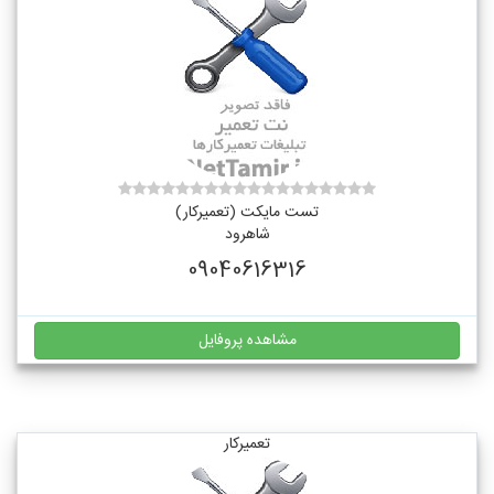
تست مایکت (تعمیرکار)
شاهرود
09040616316
مشاهده پروفایل
تعمیرکار