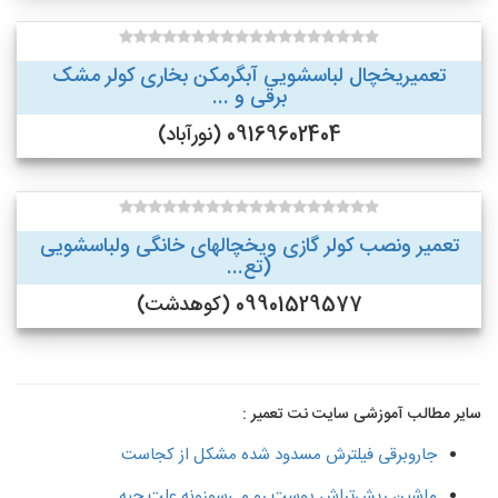
تعمیریخچال لباسشویی آبگرمکن بخاری کولر مشک
برقی و ...
09169602404 (نورآباد)
تعمیر ونصب کولر گازی ویخچالهای خانگی ولباسشویی
(تع...
09901529577 (کوهدشت)
سایر مطالب آموزشی سایت نت تعمیر :
جاروبرقی فیلترش مسدود شده مشکل از کجاست
ماشین ریش‌تراش پوست رو می‌سوزونه علت چیه