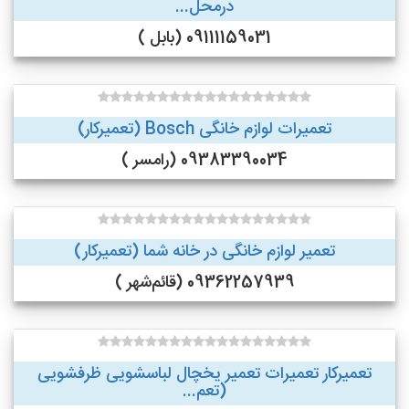
درمحل...
09111159031 (بابل )
تعمیرات لوازم خانگی Bosch (تعمیرکار)
09383390034 (رامسر )
تعمیر لوازم خانگی در خانه شما (تعمیرکار)
09362257939 (قائم‌شهر )
تعمیرکار تعمیرات تعمیر یخچال لباسشویی ظرفشویی
(تعم...