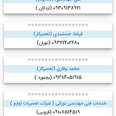
09309138921 (اردکان )
فرشاد جمشیدی (تعمیرکار)
09362202680 (تهران)
محمد وقاری (تعمیرکار)
09384051915 (بجنورد )
خدمات فنی مهندسی نورائی ( شرکت تعمیرات لوازم )
09107514519 (قزوین)