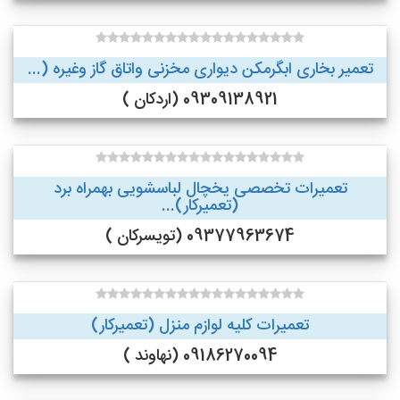
تعمیر بخاری ابگرمکن دیواری مخزنی واتاق گاز وغیره (...
09309138921 (اردکان )
تعمیرات تخصصی یخچال لباسشویی بهمراه برد
(تعمیرکار)...
09377963674 (تویسرکان )
تعمیرات کلیه لوازم منزل (تعمیرکار)
09186270094 (نهاوند )