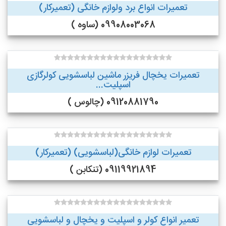
تعمیرات انواع برد ولوازم خانگی (تعمیرکار)
09908003068 (ساوه )
تعمیرات یخچال فریزر ماشین لباسشویی کولرگازی
اسپلیت...
09120881790 (چالوس )
تعمیرات لوازم خانگی(لباسشویی) (تعمیرکار)
09119921894 (تنکابن )
تعمیر انواع کولر و اسپلیت و یخچال و لباسشویی