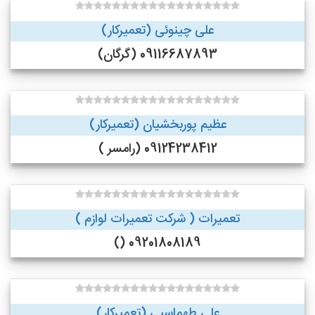
علی چینوئی (تعمیرکار)
09116687893 (گرگان)
عظیم پوربخشیان (تعمیرکار)
09124238412 (رامسر )
تعمیرات ( شرکت تعمیرات لوازم )
09201808189 ()
علی طهماسبی (تعمیرکار)