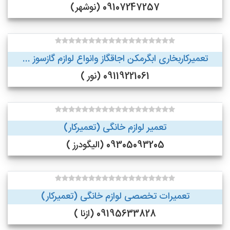
09107247257 (نوشهر)
تعمیرکاربخاری ابگرمکن اجاقگاز وانواع لوازم گازسوز ...
09119221061 (نور )
تعمیر لوازم خانگی (تعمیرکار)
09305093205 (الیگودرز )
تعمیرات تخصصی لوازم خانگی (تعمیرکار)
09195633828 (ازنا )