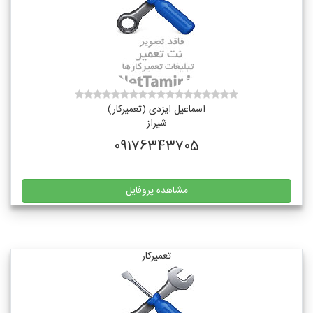
اسماعیل ایزدی (تعمیرکار)
شیراز
09176343705
مشاهده پروفایل
تعمیرکار