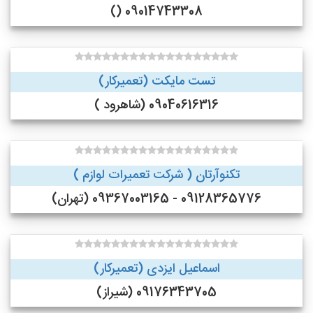
09014743308 ()
تست مایکت (تعمیرکار)
09040616316 (شاهرود )
تکنوآرتان ( شرکت تعمیرات لوازم )
09128365776 - 09367003165 (تهران)
اسماعیل ایزدی (تعمیرکار)
09176343705 (شیراز)