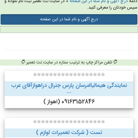
مه
درج آگهی و نام شما در این صفحه
» در سایت نت تعمیر ثبت نام نموده و
س خودتان را معرفی کنید.
درج آگهی و نام شما در این صفحه
تلفن مراکز چاپ به ترتیب ستاره در سایت نت تعمیر
نمایندگی هیمالیاامرسان پارس جنرال دراهوازآقای عرب
...
09163152846 (اهواز )
تست ( شرکت تعمیرات لوازم )