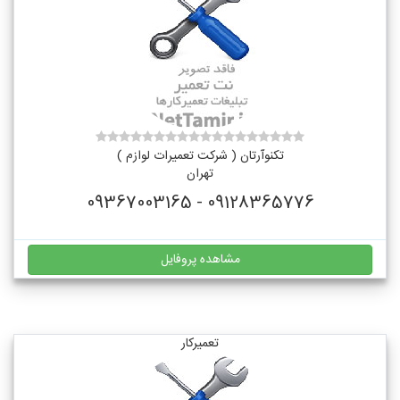
تکنوآرتان ( شرکت تعمیرات لوازم )
تهران
09128365776 - 09367003165
مشاهده پروفایل
تعمیرکار