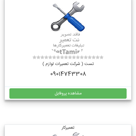
تست ( شرکت تعمیرات لوازم )
09014743308
مشاهده پروفایل
تعمیرکار