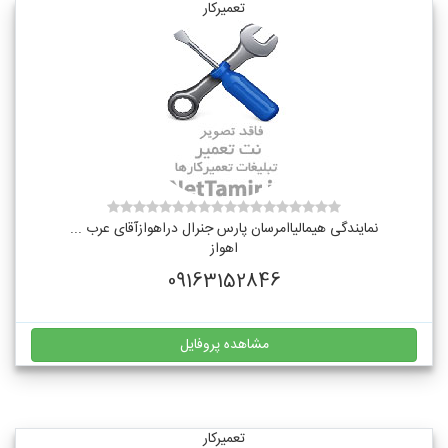
تعمیرکار
نمایندگی هیمالیاامرسان پارس جنرال دراهوازآقای عرب ...
اهواز
09163152846
مشاهده پروفایل
تعمیرکار