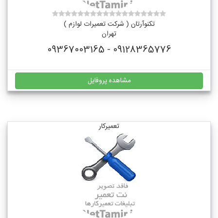
تکنوآرتان ( شرکت تعمیرات لوازم )
تهران
09128365776 - 09367003165
مشاهده پروفایل
تعمیرکار