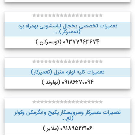
تعمیرات تخصصی یخچال لباسشویی بهمراه برد
(تعمیرکار)...
09377963674 (تویسرکان )
تعمیرات کلیه لوازم منزل (تعمیرکار)
09186270094 (نهاوند )
تعمیرات تعمیرکار وسرویسکار پکیج وآبگرمکن وکولر
(تع...
09189523106 (ملایر )