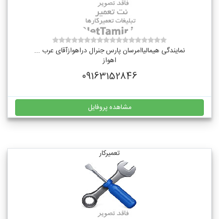
نمایندگی هیمالیاامرسان پارس جنرال دراهوازآقای عرب ...
اهواز
09163152846
مشاهده پروفایل
تعمیرکار