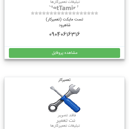
تست مایکت (تعمیرکار)
شاهرود
09040616316
مشاهده پروفایل
تعمیرکار