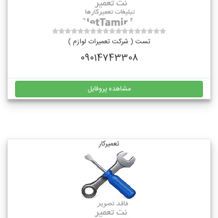
تست ( شرکت تعمیرات لوازم )
09014743308
مشاهده پروفایل
تعمیرکار