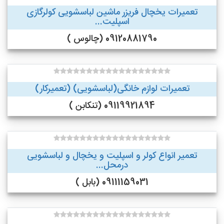
تعمیرات یخچال فریزر ماشین لباسشویی کولرگازی
اسپلیت...
09120881790 (چالوس )
تعمیرات لوازم خانگی(لباسشویی) (تعمیرکار)
09119921894 (تنکابن )
تعمیر انواع کولر و اسپلیت و یخچال و لباسشویی
درمحل...
09111159031 (بابل )