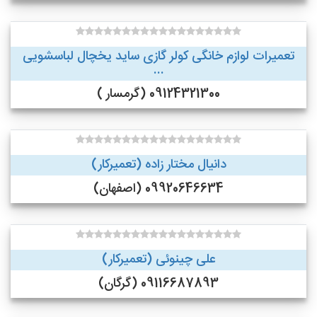
تعمیرات لوازم خانگی کولر گازی ساید یخچال لباسشویی
...
09124321300 (گرمسار )
دانیال مختار زاده (تعمیرکار)
09920646634 (اصفهان)
علی چینوئی (تعمیرکار)
09116687893 (گرگان)