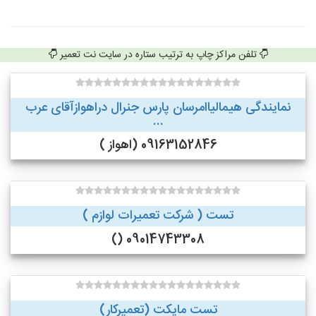
تلفن مراکز چاپ به ترتیب ستاره در سایت نت تعمیر
نمایندگی هیمالیاامرسان پارس جنرال دراهوازآقای عرب
...
09163152846 (اهواز )
تست ( شرکت تعمیرات لوازم )
09014743308 ()
تست مایکت (تعمیرکار)