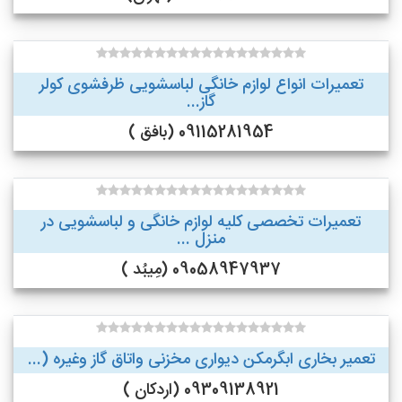
تعمیرات انواع لوازم خانگی لباسشویی ظرفشوی کولر
گاز...
09115281954 (بافق )
تعمیرات تخصصی کلیه لوازم خانگی و لباسشویی در
منزل ...
09058947937 (مِیبُد )
تعمیر بخاری ابگرمکن دیواری مخزنی واتاق گاز وغیره (...
09309138921 (اردکان )