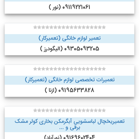
09119221061 (نور )
تعمیر لوازم خانگی (تعمیرکار)
09305093205 (الیگودرز )
تعمیرات تخصصی لوازم خانگی (تعمیرکار)
09195633828 (ازنا )
تعمیریخچال لباسشویی آبگرمکن بخاری کولر مشک
برقی و ...
09169602404 (نورآباد)