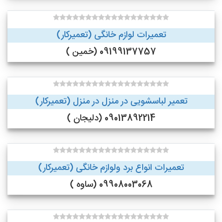
تعمیرات لوازم خانگی (تعمیرکار)
09199137757 (خمین )
تعمیر لباسشویی در منزل در منزل (تعمیرکار)
09013892214 (دلیجان )
تعمیرات انواع برد ولوازم خانگی (تعمیرکار)
09908003068 (ساوه )