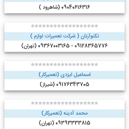
09040616316 (شاهرود )
تکنوآرتان ( شرکت تعمیرات لوازم )
09128365776 - 09367003165 (تهران)
اسماعیل ایزدی (تعمیرکار)
09176343705 (شیراز)
محمد آدینه (تعمیرکار)
09393333815 (تهران)