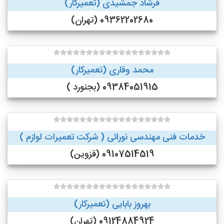
فرشاد جمشیدی (تعمیرکار)
09362202680 (تهران)
محمد وقاری (تعمیرکار)
09384051915 (بجنورد )
خدمات فنی مهندسی نورائی ( شرکت تعمیرات لوازم )
09107514519 (قزوین)
بهروز بابایی (تعمیرکار)
09124884924 (تهران)