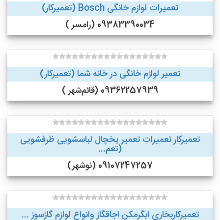
تعمیرات لوازم خانگی Bosch (تعمیرکار)
09383390034 (رامسر )
تعمیر لوازم خانگی در خانه شما (تعمیرکار)
09362257939 (قائم‌شهر )
تعمیرکار تعمیرات تعمیر یخچال لباسشویی ظرفشویی
(تعم...
09107247257 (نوشهر)
تعمیرکاربخاری ابگرمکن اجاقگاز وانواع لوازم گازسوز ...