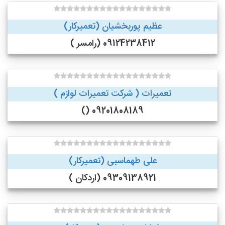
عظیم پوربخشیان (تعمیرکار)
09124238412 (رامسر )
تعمیرات ( شرکت تعمیرات لوازم )
09201808189 ()
علی طهماسبی (تعمیرکار)
09309138921 (اردکان )