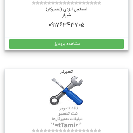
اسماعیل ایزدی (تعمیرکار)
شیراز
09176343705
مشاهده پروفایل
تعمیرکار