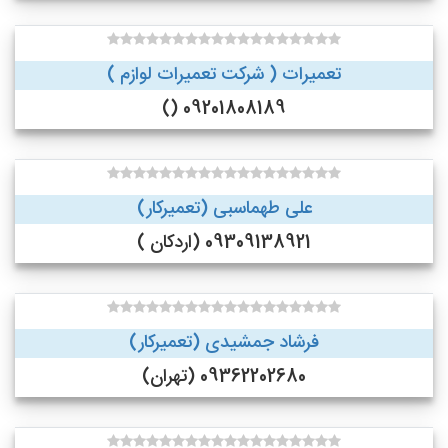
تعمیرات ( شرکت تعمیرات لوازم )
09201808189 ()
علی طهماسبی (تعمیرکار)
09309138921 (اردکان )
فرشاد جمشیدی (تعمیرکار)
09362202680 (تهران)