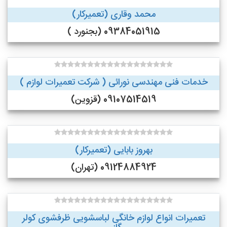
محمد وقاری (تعمیرکار)
09384051915 (بجنورد )
خدمات فنی مهندسی نورائی ( شرکت تعمیرات لوازم )
09107514519 (قزوین)
بهروز بابایی (تعمیرکار)
09124884924 (تهران)
تعمیرات انواع لوازم خانگی لباسشویی ظرفشوی کولر