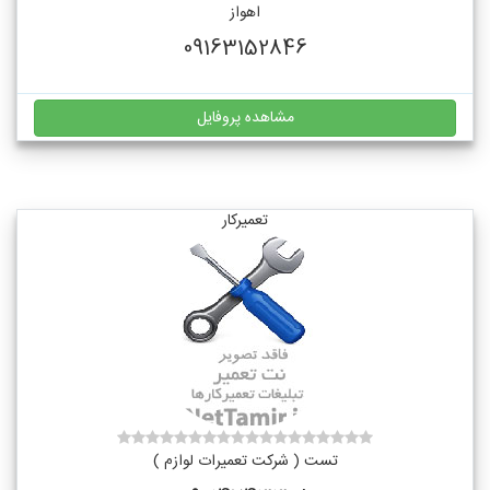
اهواز
09163152846
مشاهده پروفایل
تعمیرکار
تست ( شرکت تعمیرات لوازم )