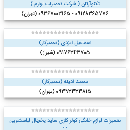
تکنوآرتان ( شرکت تعمیرات لوازم )
09128365776 - 09367003165 (تهران)
اسماعیل ایزدی (تعمیرکار)
09176343705 (شیراز)
محمد آدینه (تعمیرکار)
09393333815 (تهران)
تعمیرات لوازم خانگی کولر گازی ساید یخچال لباسشویی
...