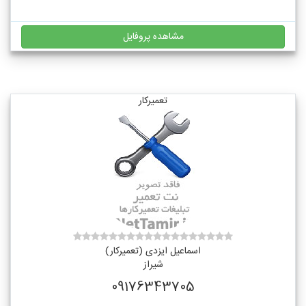
مشاهده پروفایل
تعمیرکار
اسماعیل ایزدی (تعمیرکار)
شیراز
09176343705