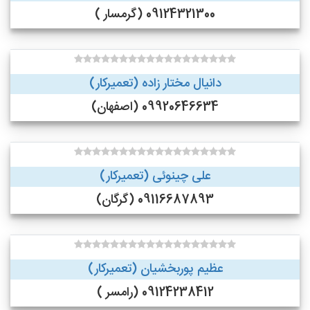
09124321300 (گرمسار )
دانیال مختار زاده (تعمیرکار)
09920646634 (اصفهان)
علی چینوئی (تعمیرکار)
09116687893 (گرگان)
عظیم پوربخشیان (تعمیرکار)
09124238412 (رامسر )