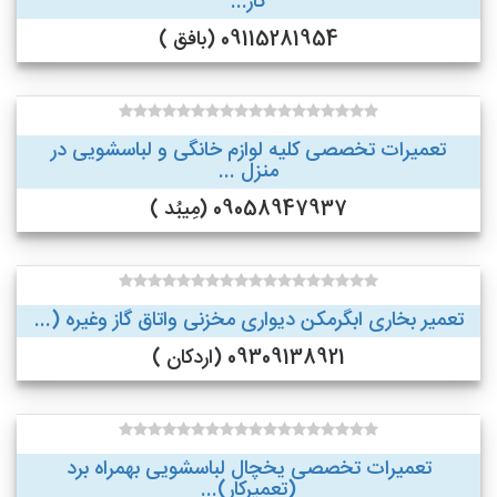
گاز...
09115281954 (بافق )
تعمیرات تخصصی کلیه لوازم خانگی و لباسشویی در
منزل ...
09058947937 (مِیبُد )
تعمیر بخاری ابگرمکن دیواری مخزنی واتاق گاز وغیره (...
09309138921 (اردکان )
تعمیرات تخصصی یخچال لباسشویی بهمراه برد
(تعمیرکار)...