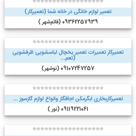
تعمیر لوازم خانگی در خانه شما (تعمیرکار)
09362257939 (قائم‌شهر )
تعمیرکار تعمیرات تعمیر یخچال لباسشویی ظرفشویی
(تعم...
09107247257 (نوشهر)
تعمیرکاربخاری ابگرمکن اجاقگاز وانواع لوازم گازسوز ...
09119221061 (نور )