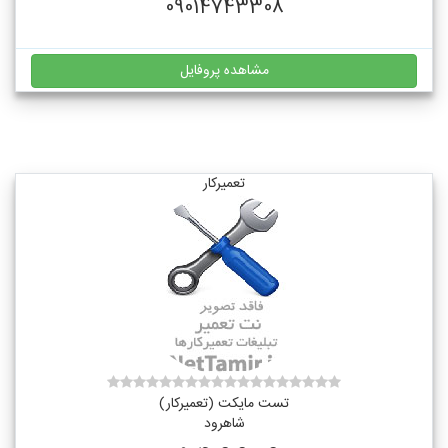
09014743308
مشاهده پروفایل
تعمیرکار
تست مایکت (تعمیرکار)
شاهرود