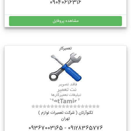
09040616316
مشاهده پروفایل
تعمیرکار
تکنوآرتان ( شرکت تعمیرات لوازم )
تهران
09128365776 - 09367003165