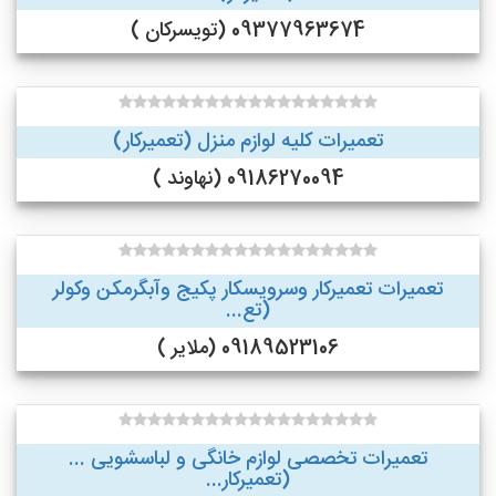
09377963674 (تویسرکان )
تعمیرات کلیه لوازم منزل (تعمیرکار)
09186270094 (نهاوند )
تعمیرات تعمیرکار وسرویسکار پکیج وآبگرمکن وکولر
(تع...
09189523106 (ملایر )
تعمیرات تخصصی لوازم خانگی و لباسشویی ...
(تعمیرکار...