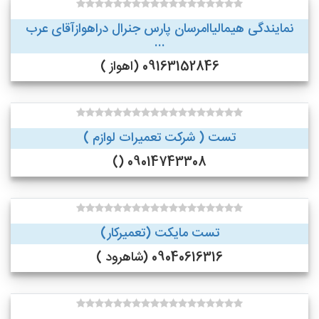
نمایندگی هیمالیاامرسان پارس جنرال دراهوازآقای عرب
...
09163152846 (اهواز )
تست ( شرکت تعمیرات لوازم )
09014743308 ()
تست مایکت (تعمیرکار)
09040616316 (شاهرود )