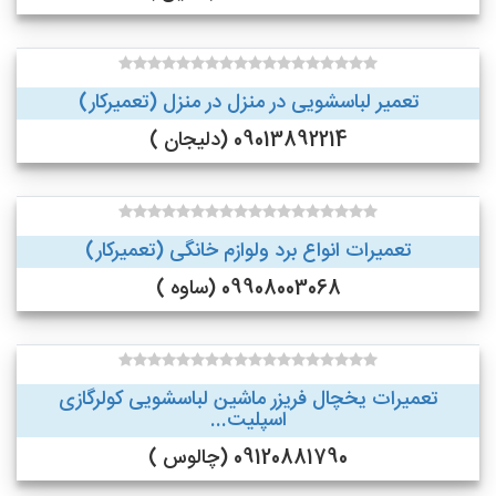
تعمیر لباسشویی در منزل در منزل (تعمیرکار)
09013892214 (دلیجان )
تعمیرات انواع برد ولوازم خانگی (تعمیرکار)
09908003068 (ساوه )
تعمیرات یخچال فریزر ماشین لباسشویی کولرگازی
اسپلیت...
09120881790 (چالوس )