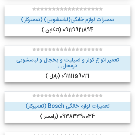
تعمیرات لوازم خانگی(لباسشویی) (تعمیرکار)
09119921894 (تنکابن )
تعمیر انواع کولر و اسپلیت و یخچال و لباسشویی
درمحل...
09111159031 (بابل )
تعمیرات لوازم خانگی Bosch (تعمیرکار)
09383390034 (رامسر )