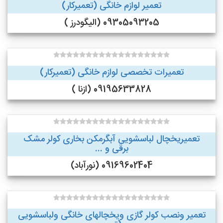
تعمیر لوازم خانگی (تعمیرکار)
09305093205 (الیگودرز )
تعمیرات تخصصی لوازم خانگی (تعمیرکار)
09195633828 (ازنا )
تعمیریخچال لباسشویی آبگرمکن بخاری کولر مشک
برقی و ...
09169602404 (نورآباد)
تعمیر ونصب کولر گازی ویخچالهای خانگی ولباسشویی