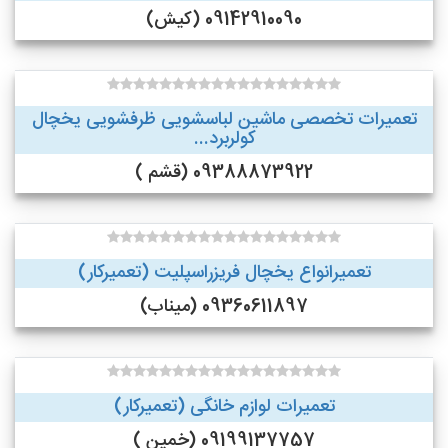
09142910090 (کیش)
تعمیرات تخصصی ماشین لباسشویی ظرفشویی یخچال
کولربرد...
09388873922 (قشم )
تعمیرانواع یخچال فریزراسپلیت (تعمیرکار)
09360611897 (میناب)
تعمیرات لوازم خانگی (تعمیرکار)
09199137757 (خمین )