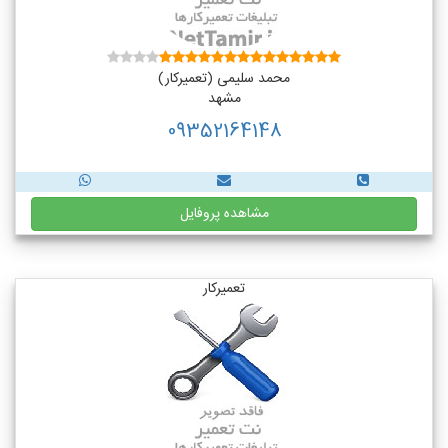
محمد سلیمی (تعمیرکار)
مشهد
09352164148
مشاهده پروفایل
تعمیرکار