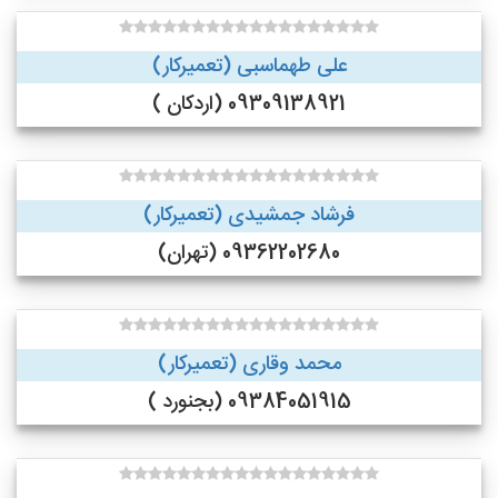
علی طهماسبی (تعمیرکار)
09309138921 (اردکان )
فرشاد جمشیدی (تعمیرکار)
09362202680 (تهران)
محمد وقاری (تعمیرکار)
09384051915 (بجنورد )