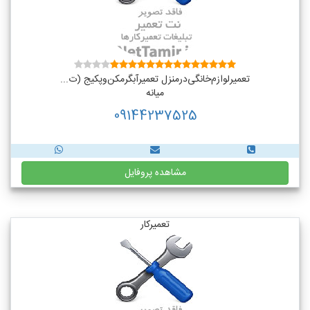
تعمیر‌لوازم‌‌خانگی‌در‌منزل‌ تعمیر‌آبگرمکن‌وپکیج (ت...
میانه
09144237525
مشاهده پروفایل
تعمیرکار