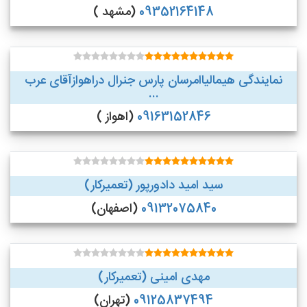
09352164148
(مشهد )
نمایندگی هیمالیاامرسان پارس جنرال دراهوازآقای عرب
...
09163152846
(اهواز )
سید امید دادورپور (تعمیرکار)
09132075840
(اصفهان)
مهدی امینی (تعمیرکار)
09125837494
(تهران)