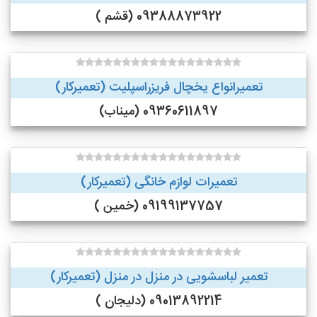
09388873922 (قشم )
تعمیرانواع یخچال فریزراسپلیت (تعمیرکار)
09360611897 (میناب)
تعمیرات لوازم خانگی (تعمیرکار)
09199137757 (خمین )
تعمیر لباسشویی در منزل در منزل (تعمیرکار)
09013892214 (دلیجان )