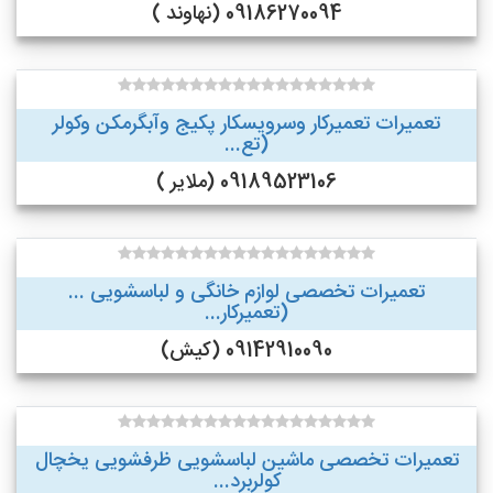
09186270094 (نهاوند )
تعمیرات تعمیرکار وسرویسکار پکیج وآبگرمکن وکولر
(تع...
09189523106 (ملایر )
تعمیرات تخصصی لوازم خانگی و لباسشویی ...
(تعمیرکار...
09142910090 (کیش)
تعمیرات تخصصی ماشین لباسشویی ظرفشویی یخچال
کولربرد...