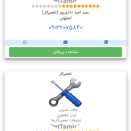
سید امید دادورپور (تعمیرکار)
اصفهان
09132075840
مشاهده پروفایل
تعمیرکار