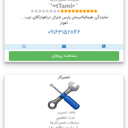
نمایندگی هیمالیاامرسان پارس جنرال دراهوازآقای عرب ...
اهواز
09163152846
مشاهده پروفایل
تعمیرکار