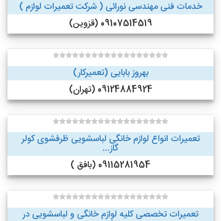
خدمات فنی مهندسی نورائی ( شرکت تعمیرات لوازم )
09107514519 (قزوین)
بهروز بابایی (تعمیرکار)
09124884924 (تهران)
تعمیرات انواع لوازم خانگی لباسشویی ظرفشوی کولر
گاز...
09115281954 (بافق )
تعمیرات تخصصی کلیه لوازم خانگی و لباسشویی در