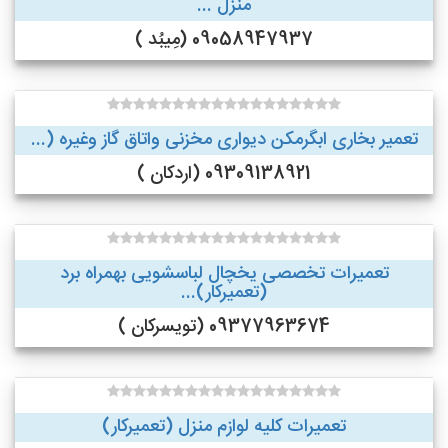
منزل ...
09058947937 (مِیبُد )
تعمیر بخاری ابگرمکن دیواری مخزنی واتاق گاز وغیره (...
09309138921 (اردکان )
تعمیرات تخصصی یخچال لباسشویی بهمراه برد
(تعمیرکار)...
09377963674 (تویسرکان )
تعمیرات کلیه لوازم منزل (تعمیرکار)