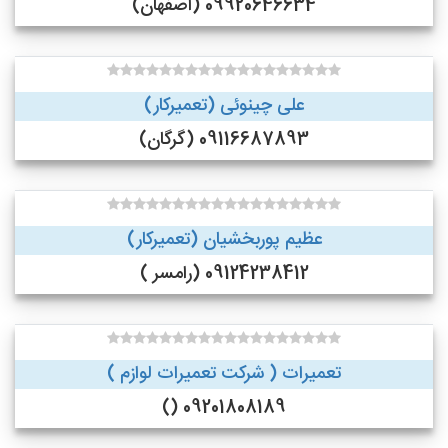
09920646634 (اصفهان)
علی چینوئی (تعمیرکار)
09116687893 (گرگان)
عظیم پوربخشیان (تعمیرکار)
09124238412 (رامسر )
تعمیرات ( شرکت تعمیرات لوازم )
09201808189 ()