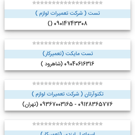
تست ( شرکت تعمیرات لوازم )
09014743308 ()
تست مایکت (تعمیرکار)
09040616316 (شاهرود )
تکنوآرتان ( شرکت تعمیرات لوازم )
09128365776 - 09367003165 (تهران)
اسماعیل ایزدی (تعمیرکار)