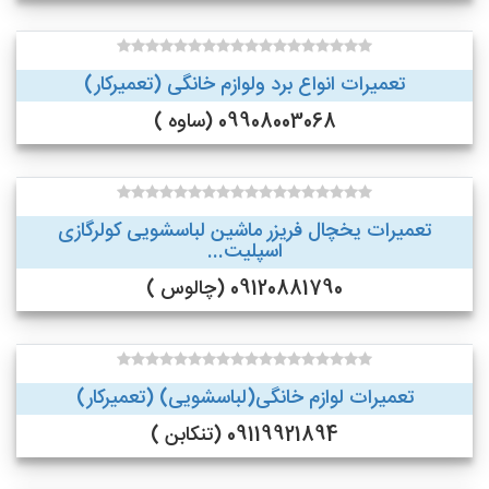
تعمیرات انواع برد ولوازم خانگی (تعمیرکار)
09908003068 (ساوه )
تعمیرات یخچال فریزر ماشین لباسشویی کولرگازی
اسپلیت...
09120881790 (چالوس )
تعمیرات لوازم خانگی(لباسشویی) (تعمیرکار)
09119921894 (تنکابن )