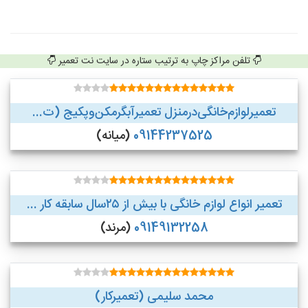
تلفن مراکز چاپ به ترتیب ستاره در سایت نت تعمیر
تعمیر‌لوازم‌‌خانگی‌در‌منزل‌ تعمیر‌آبگرمکن‌وپکیج (ت...
09144237525
(میانه)
تعمیر انواع لوازم خانگی با بیش از ۲۵سال سابقه کار ...
09149132258
(مرند)
محمد سلیمی (تعمیرکار)