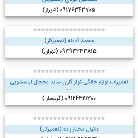
09176343705 (شیراز)
محمد آدینه (تعمیرکار)
09393333815 (تهران)
تعمیرات لوازم خانگی کولر گازی ساید یخچال لباسشویی
...
09124321300 (گرمسار )
دانیال مختار زاده (تعمیرکار)