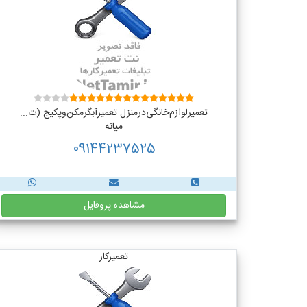
تعمیر‌لوازم‌‌خانگی‌در‌منزل‌ تعمیر‌آبگرمکن‌وپکیج (ت...
میانه
09144237525
مشاهده پروفایل
تعمیرکار