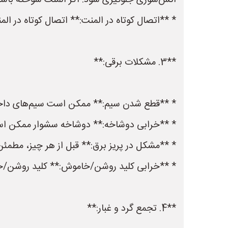
آتش‌سوزی جلوگیری شود. اگر المنت سوخته باشد 
* **اتصال کوتاه در المنت:** اتصال کوتاه در ال
**3. مشکلات برقی:**
* **قطع شدن سیم:** ممکن است سیم‌های داخلی 
* **خرابی دوشاخه:** دوشاخه سشوار ممکن است
* **مشکل در پریز برق:** قبل از هر چیز، مطمئن
* **خرابی کلید روشن/خاموش:** کلید روشن/خ
**4. تجمع گرد و غبار:**