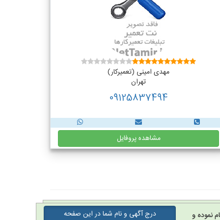
مهدی امینی (تعمیرکار)
تهران
09125837494
مشاهده پروفایل
درج آگهی و نام شما در این صفحه
م نموده و