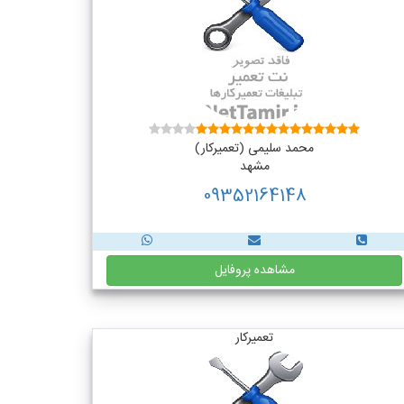
محمد سلیمی (تعمیرکار)
مشهد
09352164148
مشاهده پروفایل
تعمیرکار