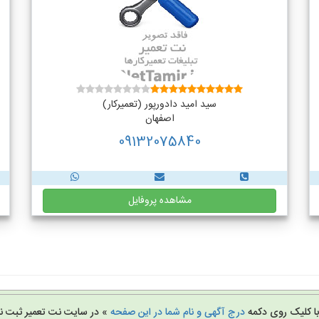
سید امید دادورپور (تعمیرکار)
اصفهان
09132075840
مشاهده پروفایل
 با کلیک روی دکمه
درج آگهی و نام شما در این صفحه
» در سایت نت تعمیر ثبت نا