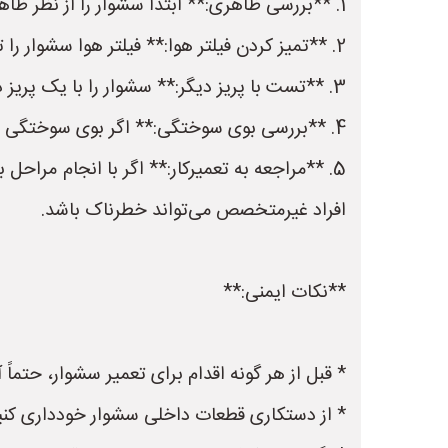
1. **بررسی ظاهری:** ابتدا سشوار را از نظر ظاهری بررسی کنید. آیا سیم‌ها سالم هستند؟ آیا دوشاخه سالم است؟ آیا چیزی جلوی پروانه را نگرفته است؟
2. **تمیز کردن فیلتر هوا:** فیلتر هوا سشوار را تمیز کنید.
3. **تست با پریز دیگر:** سشوار را با یک پریز دیگر امتحان کنید.
4. **بررسی بوی سوختگی:** اگر بوی سوختگی استشمام می‌کنید، احتمالاً موتور سشوار سوخته است و باید تعویض شود.
5. **مراجعه به تعمیرکار:** اگر با انجام مر
افراد غیرمتخصص می‌تواند خطرناک باشد.
**نکات ایمنی:**
* قبل از هر گونه اقدام برای تعمیر سشوار، حتماً آ
* از دستکاری قطعات داخلی سشوار خودداری کنی