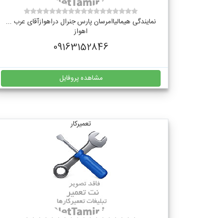
نمایندگی هیمالیاامرسان پارس جنرال دراهوازآقای عرب ...
اهواز
09163152846
مشاهده پروفایل
تعمیرکار