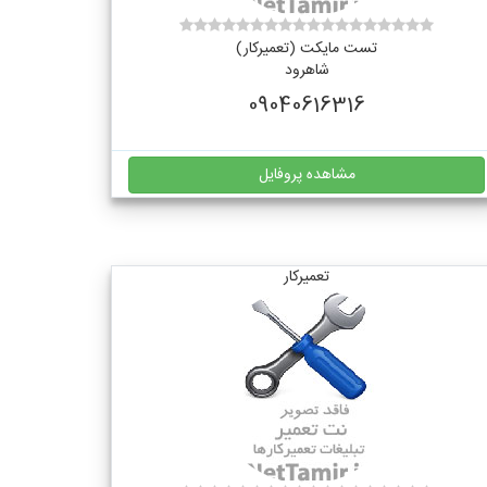
تست مایکت (تعمیرکار)
شاهرود
09040616316
مشاهده پروفایل
تعمیرکار