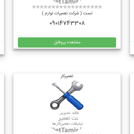
تست ( شرکت تعمیرات لوازم )
09014743308
مشاهده پروفایل
تعمیرکار