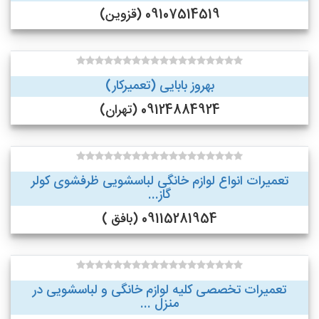
09107514519 (قزوین)
بهروز بابایی (تعمیرکار)
09124884924 (تهران)
تعمیرات انواع لوازم خانگی لباسشویی ظرفشوی کولر
گاز...
09115281954 (بافق )
تعمیرات تخصصی کلیه لوازم خانگی و لباسشویی در
منزل ...