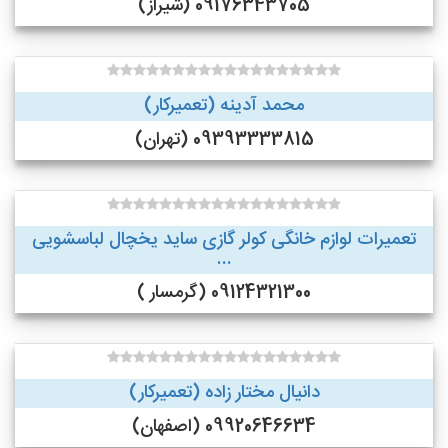
09176343705 (شیراز)
محمد آدینه (تعمیرکار)
09393333815 (تهران)
تعمیرات لوازم خانگی کولر گازی ساید یخچال لباسشویی
...
09124321300 (گرمسار )
دانیال مختار زاده (تعمیرکار)
09920646634 (اصفهان)