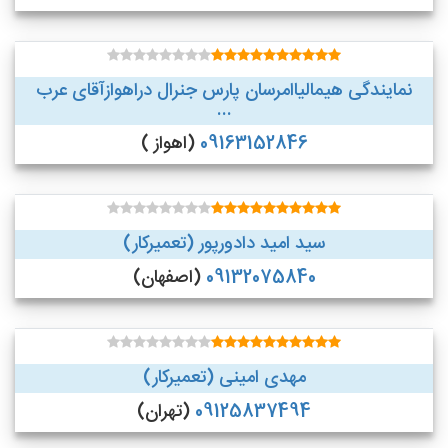
نمایندگی هیمالیاامرسان پارس جنرال دراهوازآقای عرب
...
09163152846
(اهواز )
سید امید دادورپور (تعمیرکار)
09132075840
(اصفهان)
مهدی امینی (تعمیرکار)
09125837494
(تهران)