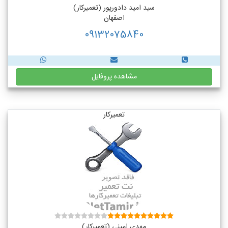
سید امید دادورپور (تعمیرکار)
اصفهان
09132075840
مشاهده پروفایل
تعمیرکار
مهدی امینی (تعمیرکار)