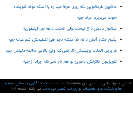
ماشین ظرفشویی لکه روی ظرفا میذاره با اینکه مواد شوینده
خوب می‌ریزم ایراد چیه
سشوار بادش داغ نیست ولی المنت داغه چرا اینطوریه
پکیج فشار آبش دائم کم میشه باید هی تنظیمش کنم علت چیه
فر برقی المنت پایینیش کار نمی‌کنه ولی بالایی سالمه دلیلش چیه
تلویزیون کنترلش باطری نو هم کار نمی‌کنه ایراد از چیه
امی حقوق مادی و معنوی این سامانه متعلق به
سایت ثبت آگهی تبلیغاتی تعمیرکار
ها و شرکت های تعمیرات لوازم، نت تعمیر می باشد
می باشد. نسخه 34