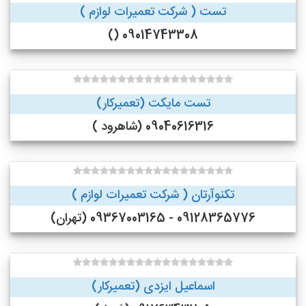
تست ( شرکت تعمیرات لوازم )
09014743308 ()
تست مایکت (تعمیرکار)
09040616316 (شاهرود )
تکنوآرتان ( شرکت تعمیرات لوازم )
09128365776 - 09367003165 (تهران)
اسماعیل ایزدی (تعمیرکار)