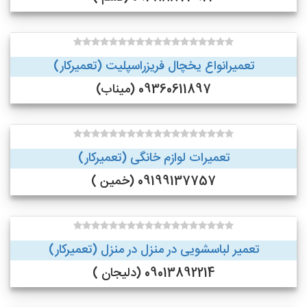
تعمیرانواع یخچال فریزراسپلیت (تعمیرکار)
09360611897 (میناب)
تعمیرات لوازم خانگی (تعمیرکار)
09199137757 (خمین )
تعمیر لباسشویی در منزل در منزل (تعمیرکار)
09013892214 (دلیجان )