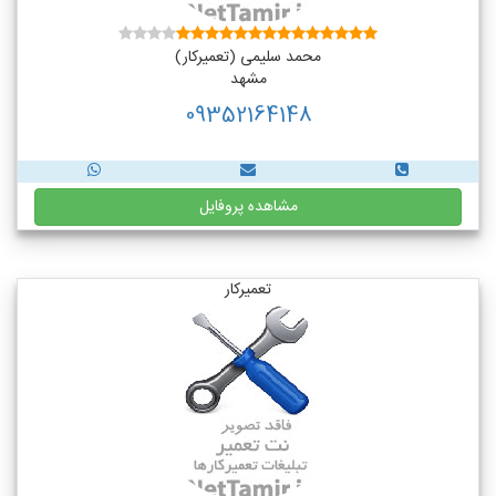
محمد سلیمی (تعمیرکار)
مشهد
09352164148
مشاهده پروفایل
تعمیرکار