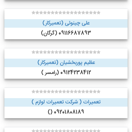
علی چینوئی (تعمیرکار)
09116687893 (گرگان)
عظیم پوربخشیان (تعمیرکار)
09124238412 (رامسر )
تعمیرات ( شرکت تعمیرات لوازم )
09201808189 ()