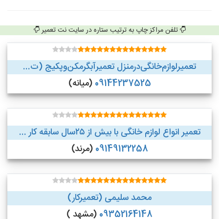
تلفن مراکز چاپ به ترتیب ستاره در سایت نت تعمیر
تعمیر‌لوازم‌‌خانگی‌در‌منزل‌ تعمیر‌آبگرمکن‌وپکیج (ت...
09144237525
(میانه)
تعمیر انواع لوازم خانگی با بیش از ۲۵سال سابقه کار ...
09149132258
(مرند)
محمد سلیمی (تعمیرکار)
09352164148
(مشهد )