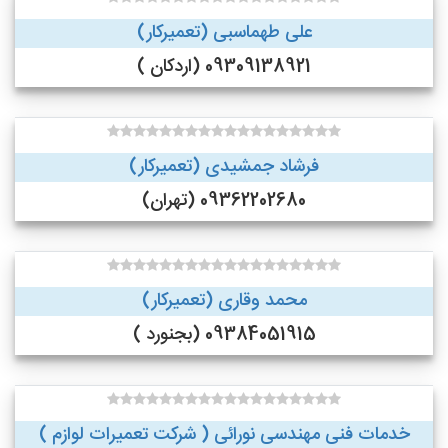
علی طهماسبی (تعمیرکار)
09309138921 (اردکان )
فرشاد جمشیدی (تعمیرکار)
09362202680 (تهران)
محمد وقاری (تعمیرکار)
09384051915 (بجنورد )
خدمات فنی مهندسی نورائی ( شرکت تعمیرات لوازم )