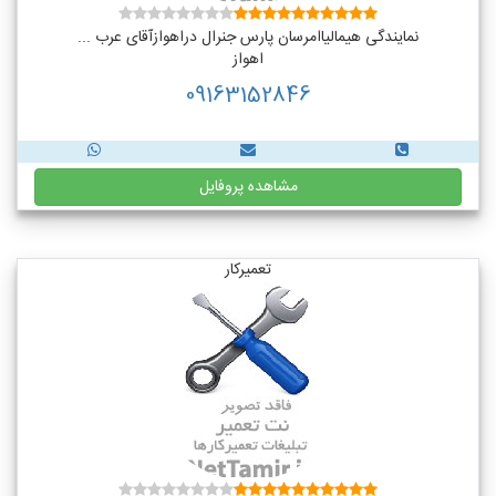
نمایندگی هیمالیاامرسان پارس جنرال دراهوازآقای عرب ...
اهواز
09163152846
مشاهده پروفایل
تعمیرکار