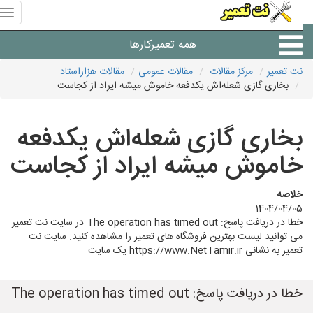
منوی
سای
نت
همه تعمیرکارها
تعمیر
نت تعمیر
مرکز مقالات
مقالات عمومی
مقالات هزاراستاد
بخاری گازی شعله‌اش یکدفعه خاموش میشه ایراد از کجاست
شرکت های تعمیرات لوازم
بخاری گازی شعله‌اش یکدفعه
خاموش میشه ایراد از کجاست
خلاصه
1404/04/05
خطا در دریافت پاسخ: The operation has timed out در سایت نت تعمیر
می توانید لیست بهترین فروشگاه های تعمیر را مشاهده کنید. سایت نت
تعمیر به نشانی https://www.NetTamir.ir یک سایت
خطا در دریافت پاسخ: The operation has timed out