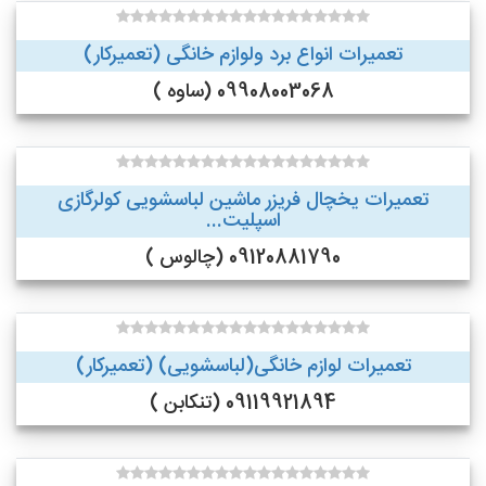
تعمیرات انواع برد ولوازم خانگی (تعمیرکار)
09908003068 (ساوه )
تعمیرات یخچال فریزر ماشین لباسشویی کولرگازی
اسپلیت...
09120881790 (چالوس )
تعمیرات لوازم خانگی(لباسشویی) (تعمیرکار)
09119921894 (تنکابن )