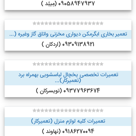
09058947937 (مِیبُد )
تعمیر بخاری ابگرمکن دیواری مخزنی واتاق گاز وغیره (...
09309138921 (اردکان )
تعمیرات تخصصی یخچال لباسشویی بهمراه برد
(تعمیرکار)...
09377963674 (تویسرکان )
تعمیرات کلیه لوازم منزل (تعمیرکار)
09186270094 (نهاوند )