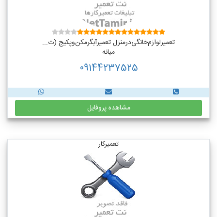
تعمیر‌لوازم‌‌خانگی‌در‌منزل‌ تعمیر‌آبگرمکن‌وپکیج (ت...
میانه
09144237525
مشاهده پروفایل
تعمیرکار