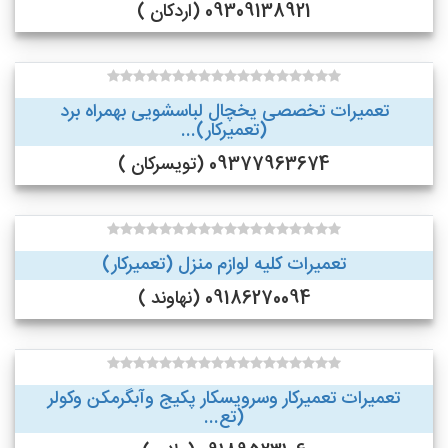
09309138921 (اردکان )
تعمیرات تخصصی یخچال لباسشویی بهمراه برد
(تعمیرکار)...
09377963674 (تویسرکان )
تعمیرات کلیه لوازم منزل (تعمیرکار)
09186270094 (نهاوند )
تعمیرات تعمیرکار وسرویسکار پکیج وآبگرمکن وکولر
(تع...