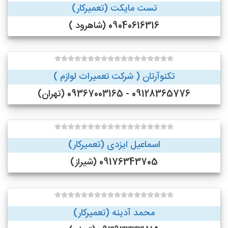
تست مایکت (تعمیرکار)
09040616316 (شاهرود )
تکنوآرتان ( شرکت تعمیرات لوازم )
09128365776 - 09367003165 (تهران)
اسماعیل ایزدی (تعمیرکار)
09176343705 (شیراز)
محمد آدینه (تعمیرکار)