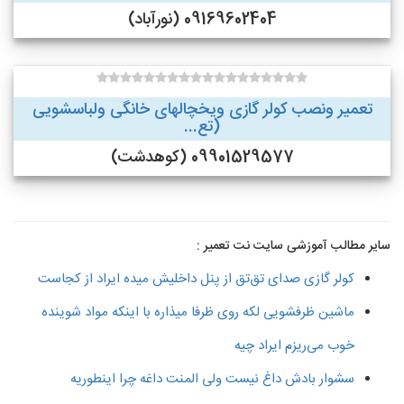
09169602404 (نورآباد)
تعمیر ونصب کولر گازی ویخچالهای خانگی ولباسشویی
(تع...
09901529577 (کوهدشت)
سایر مطالب آموزشی سایت نت تعمیر :
کولر گازی صدای تق‌تق از پنل داخلیش میده ایراد از کجاست
ماشین ظرفشویی لکه روی ظرفا میذاره با اینکه مواد شوینده
خوب می‌ریزم ایراد چیه
سشوار بادش داغ نیست ولی المنت داغه چرا اینطوریه