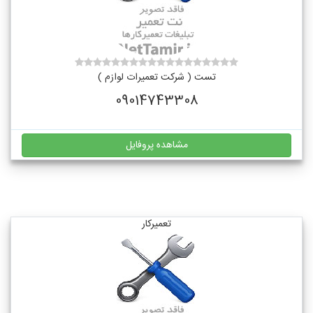
تست ( شرکت تعمیرات لوازم )
09014743308
مشاهده پروفایل
تعمیرکار