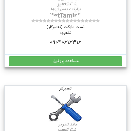
تست مایکت (تعمیرکار)
شاهرود
09040616316
مشاهده پروفایل
تعمیرکار