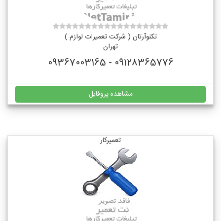
تکنوآرتان ( شرکت تعمیرات لوازم )
تهران
09128365776 - 09367003165
مشاهده پروفایل
تعمیرکار