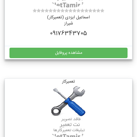
اسماعیل ایزدی (تعمیرکار)
شیراز
09176343705
مشاهده پروفایل
تعمیرکار