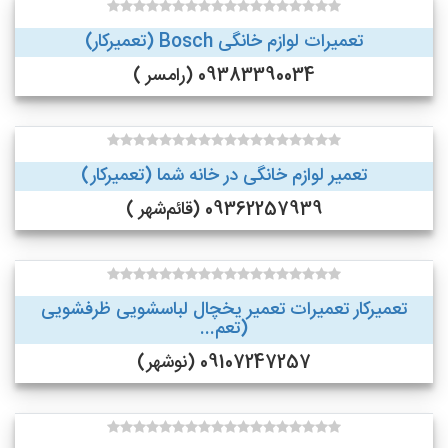
تعمیرات لوازم خانگی Bosch (تعمیرکار)
09383390034 (رامسر )
تعمیر لوازم خانگی در خانه شما (تعمیرکار)
09362257939 (قائم‌شهر )
تعمیرکار تعمیرات تعمیر یخچال لباسشویی ظرفشویی
(تعم...
09107247257 (نوشهر)