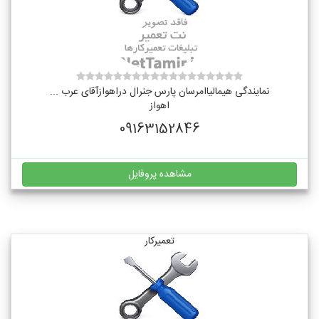
نمایندگی هیمالیاامرسان پارس جنرال دراهوازآقای عرب ...
اهواز
09163152846
مشاهده پروفایل
تعمیرکار