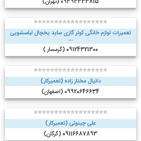
09393333815 (تهران)
تعمیرات لوازم خانگی کولر گازی ساید یخچال لباسشویی
...
09124321300 (گرمسار )
دانیال مختار زاده (تعمیرکار)
09920646634 (اصفهان)
علی چینوئی (تعمیرکار)
09116687893 (گرگان)