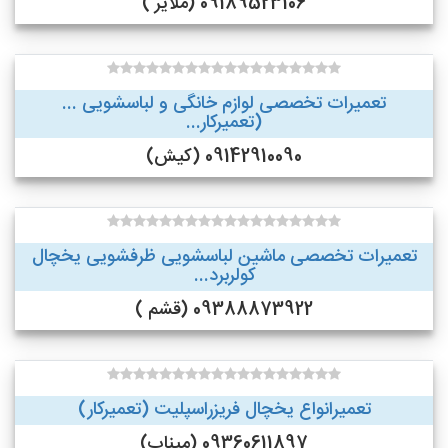
09189523106 (ملایر )
تعمیرات تخصصی لوازم خانگی و لباسشویی ...
(تعمیرکار...
09142910090 (کیش)
تعمیرات تخصصی ماشین لباسشویی ظرفشویی یخچال
کولربرد...
09388873922 (قشم )
تعمیرانواع یخچال فریزراسپلیت (تعمیرکار)
09360611897 (میناب)