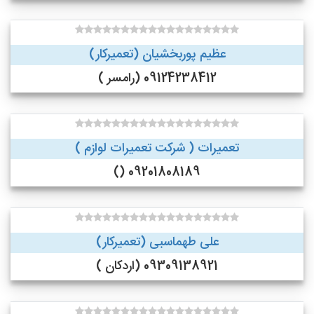
عظیم پوربخشیان (تعمیرکار)
09124238412 (رامسر )
تعمیرات ( شرکت تعمیرات لوازم )
09201808189 ()
علی طهماسبی (تعمیرکار)
09309138921 (اردکان )