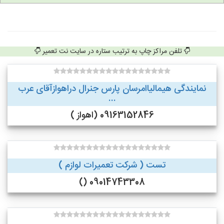
تلفن مراکز چاپ به ترتیب ستاره در سایت نت تعمیر
نمایندگی هیمالیاامرسان پارس جنرال دراهوازآقای عرب
...
09163152846 (اهواز )
تست ( شرکت تعمیرات لوازم )
09014743308 ()