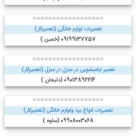
تعمیرات لوازم خانگی (تعمیرکار)
09199137757 (خمین )
تعمیر لباسشویی در منزل در منزل (تعمیرکار)
09013892214 (دلیجان )
تعمیرات انواع برد ولوازم خانگی (تعمیرکار)
09908003068 (ساوه )