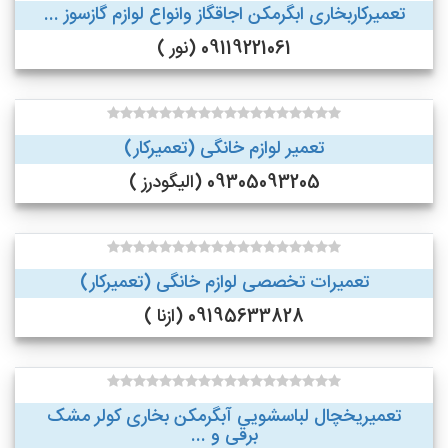
تعمیرکاربخاری ابگرمکن اجاقگاز وانواع لوازم گازسوز ...
09119221061 (نور )
تعمیر لوازم خانگی (تعمیرکار)
09305093205 (الیگودرز )
تعمیرات تخصصی لوازم خانگی (تعمیرکار)
09195633828 (ازنا )
تعمیریخچال لباسشویی آبگرمکن بخاری کولر مشک
برقی و ...