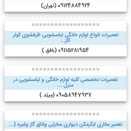
09124884924 (تهران)
تعمیرات انواع لوازم خانگی لباسشویی ظرفشوی کولر
گاز...
09115281954 (بافق )
تعمیرات تخصصی کلیه لوازم خانگی و لباسشویی در
منزل ...
09058947937 (مِیبُد )
تعمیر بخاری ابگرمکن دیواری مخزنی واتاق گاز وغیره (...