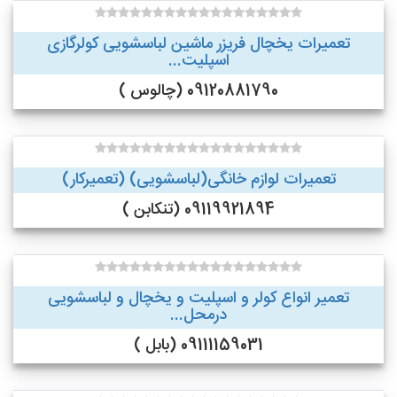
تعمیرات یخچال فریزر ماشین لباسشویی کولرگازی
اسپلیت...
09120881790 (چالوس )
تعمیرات لوازم خانگی(لباسشویی) (تعمیرکار)
09119921894 (تنکابن )
تعمیر انواع کولر و اسپلیت و یخچال و لباسشویی
درمحل...
09111159031 (بابل )