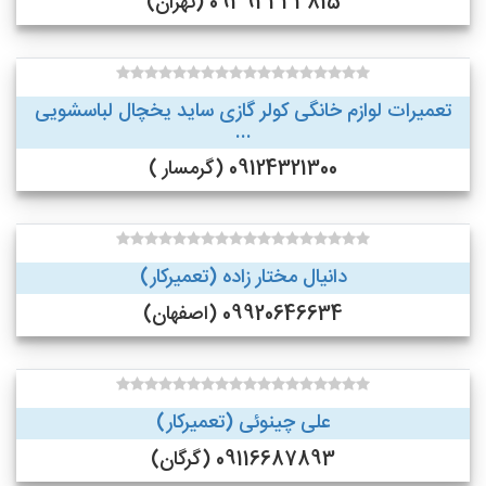
09393333815 (تهران)
تعمیرات لوازم خانگی کولر گازی ساید یخچال لباسشویی
...
09124321300 (گرمسار )
دانیال مختار زاده (تعمیرکار)
09920646634 (اصفهان)
علی چینوئی (تعمیرکار)
09116687893 (گرگان)