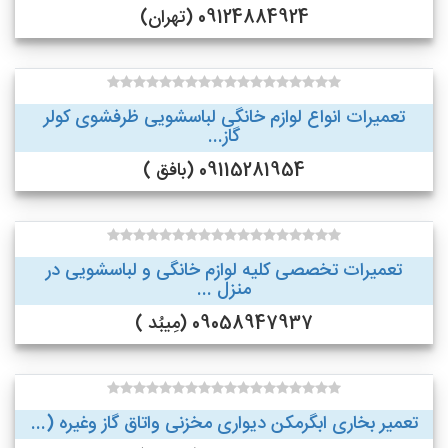
09124884924 (تهران)
تعمیرات انواع لوازم خانگی لباسشویی ظرفشوی کولر
گاز...
09115281954 (بافق )
تعمیرات تخصصی کلیه لوازم خانگی و لباسشویی در
منزل ...
09058947937 (مِیبُد )
تعمیر بخاری ابگرمکن دیواری مخزنی واتاق گاز وغیره (...