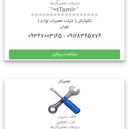
تکنوآرتان ( شرکت تعمیرات لوازم )
تهران
09128365776 - 09367003165
مشاهده پروفایل
تعمیرکار