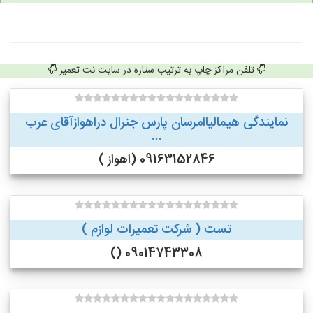
تلفن مراکز چاپ به ترتیب ستاره در سایت نت تعمیر
نمایندگی هیمالیاامرسان پارس جنرال دراهوازآقای عرب
...
09163152846 (اهواز )
تست ( شرکت تعمیرات لوازم )
09014743308 ()