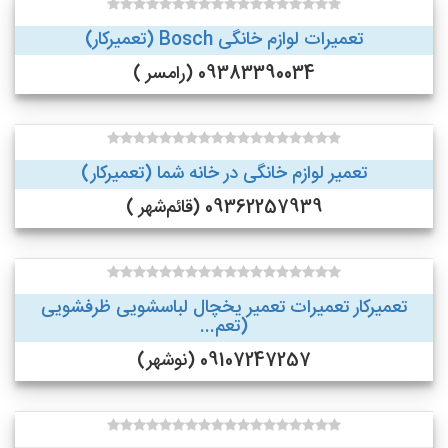
تعمیرات لوازم خانگی Bosch (تعمیرکار)
09383390034 (رامسر )
تعمیر لوازم خانگی در خانه شما (تعمیرکار)
09362257939 (قائم‌شهر )
تعمیرکار تعمیرات تعمیر یخچال لباسشویی ظرفشویی
(تعم...
09107247257 (نوشهر)