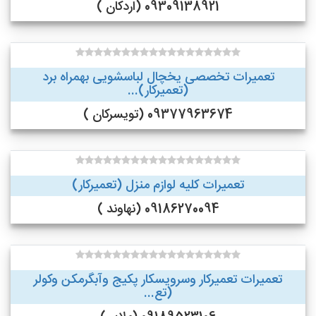
09309138921 (اردکان )
تعمیرات تخصصی یخچال لباسشویی بهمراه برد
(تعمیرکار)...
09377963674 (تویسرکان )
تعمیرات کلیه لوازم منزل (تعمیرکار)
09186270094 (نهاوند )
تعمیرات تعمیرکار وسرویسکار پکیج وآبگرمکن وکولر
(تع...