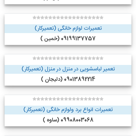
تعمیرات لوازم خانگی (تعمیرکار)
09199137757 (خمین )
تعمیر لباسشویی در منزل در منزل (تعمیرکار)
09013892214 (دلیجان )
تعمیرات انواع برد ولوازم خانگی (تعمیرکار)
09908003068 (ساوه )