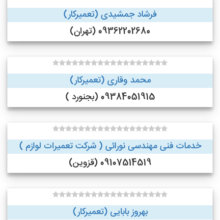
فرشاد جمشیدی (تعمیرکار)
09362202680 (تهران)
محمد وقاری (تعمیرکار)
09384051915 (بجنورد )
خدمات فنی مهندسی نورائی ( شرکت تعمیرات لوازم )
09107514519 (قزوین)
بهروز بابایی (تعمیرکار)