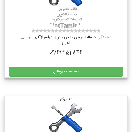
نمایندگی هیمالیاامرسان پارس جنرال دراهوازآقای عرب ...
اهواز
09163152846
مشاهده پروفایل
تعمیرکار