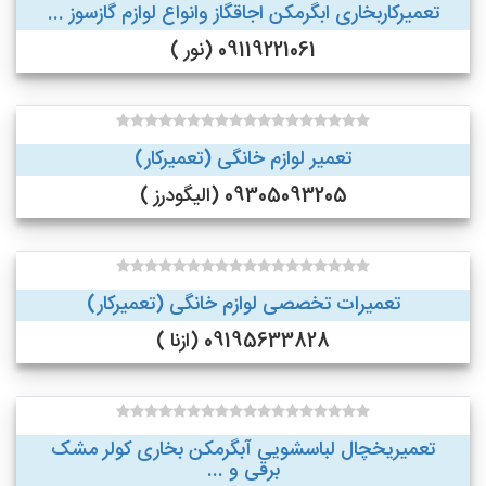
تعمیرکاربخاری ابگرمکن اجاقگاز وانواع لوازم گازسوز ...
09119221061 (نور )
تعمیر لوازم خانگی (تعمیرکار)
09305093205 (الیگودرز )
تعمیرات تخصصی لوازم خانگی (تعمیرکار)
09195633828 (ازنا )
تعمیریخچال لباسشویی آبگرمکن بخاری کولر مشک
برقی و ...