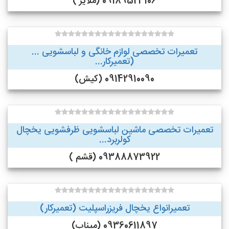
09189523106 (ملایر )
تعمیرات تخصصی لوازم خانگی و لباسشویی ...
(تعمیرکار...
09142910090 (کیش)
تعمیرات تخصصی ماشین لباسشویی ظرفشویی یخچال
کولربرد...
09388873922 (قشم )
تعمیرانواع یخچال فریزراسپلیت (تعمیرکار)
09360611897 (میناب)