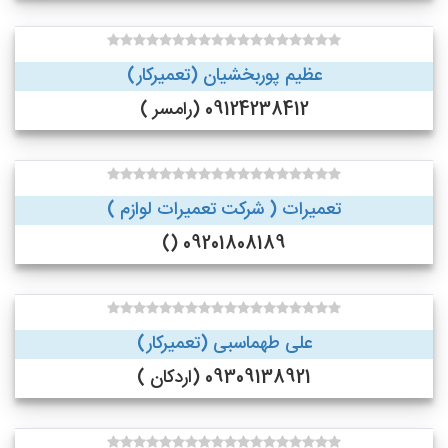
عظیم پوربخشیان (تعمیرکار)
09124238412 (رامسر )
تعمیرات ( شرکت تعمیرات لوازم )
09201808189 ()
علی طهماسبی (تعمیرکار)
09309138921 (اردکان )