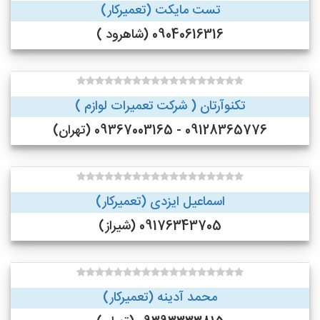
تست مایکت (تعمیرکار)
09040616316 (شاهرود )
تکنوآرتان ( شرکت تعمیرات لوازم )
09128365776 - 09367003165 (تهران)
اسماعیل ایزدی (تعمیرکار)
09176343705 (شیراز)
محمد آدینه (تعمیرکار)