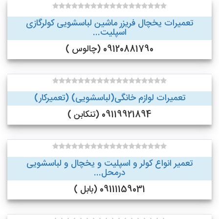
تعمیرات یخچال فریزر ماشین لباسشویی کولرگازی
اسپلیت...
09120881790 (چالوس )
تعمیرات لوازم خانگی(لباسشویی) (تعمیرکار)
09119921894 (تنکابن )
تعمیر انواع کولر و اسپلیت و یخچال و لباسشویی
درمحل...
09111159031 (بابل )