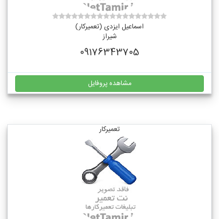
اسماعیل ایزدی (تعمیرکار)
شیراز
09176343705
مشاهده پروفایل
تعمیرکار