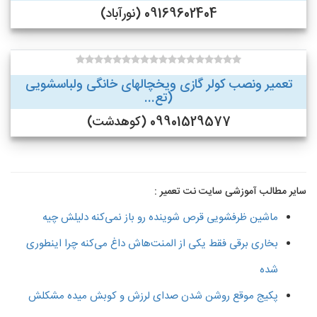
09169602404 (نورآباد)
تعمیر ونصب کولر گازی ویخچالهای خانگی ولباسشویی
(تع...
09901529577 (کوهدشت)
سایر مطالب آموزشی سایت نت تعمیر :
ماشین ظرفشویی قرص شوینده رو باز نمی‌کنه دلیلش چیه
بخاری برقی فقط یکی از المنت‌هاش داغ می‌کنه چرا اینطوری
شده
پکیج موقع روشن شدن صدای لرزش و کوبش میده مشکلش