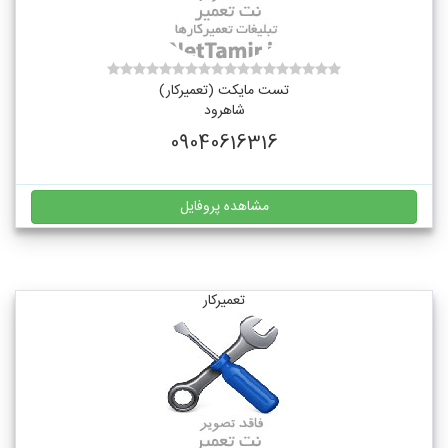
تست مایکت (تعمیرکار)
شاهرود
09040616316
مشاهده پروفایل
تعمیرکار