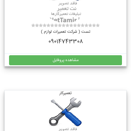
تست ( شرکت تعمیرات لوازم )
09014743308
مشاهده پروفایل
تعمیرکار